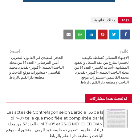
Tags
مقالات قانونية
أقدم
أحدث
الاجتهاد القضائي كسلطة تكييفية
الحجز التنفيذي في القانون المغربي -
لحسم التنازع بين عقد الشغل والعقود
أمين الفرساني - العدد 84 من مجلة
المشابهة - أسامة كاسير - العدد 84 من
الباحث العلمية - أكتوبر - تقديم ذ محمد
مجلة الباحث العلمية - أكتوبر - تقديم ذ
القاسمي - منشورات موقع الباحث و
محمد القاسمي - منشورات موقع
مطبعة دار القلم بالرباط
الباحث و مطبعة دار القلم بالرباط
قد تُعجبك هذه المشاركات
Les actes de Contrefaçon selon L’article 155 de la
loi 17-97 telle que modifiée et complétée par la
loi 31-05 et 23-13 MEHDI EDDIANI - العدد 57 من مجلة
قراءات علمية - تقديم ذة حليمة عبد الرمى - منشورات موقع
الباحث و مطبعة دار القلم بالرباط