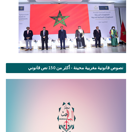
نصوص قانونية مغربية محينة - أكثر من 150 نص قانوني