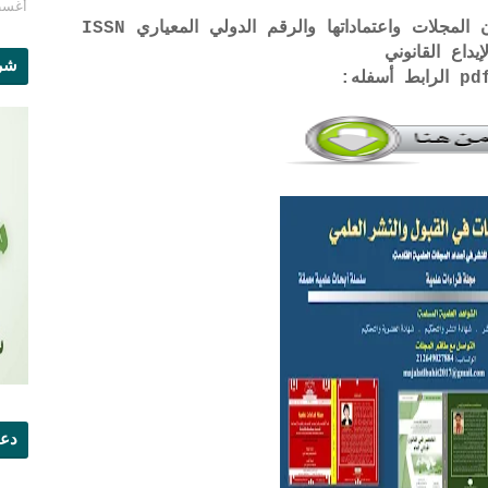
أغسطس 1
لتحميل لائحة الشروط والتعرف على لجان المجلات واعتماداتها والرقم الدولي المعياري ISSN
إيداع القانوني
شرو
دعو