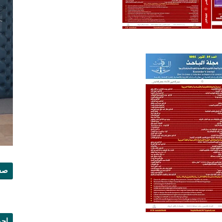
صفح
إجم