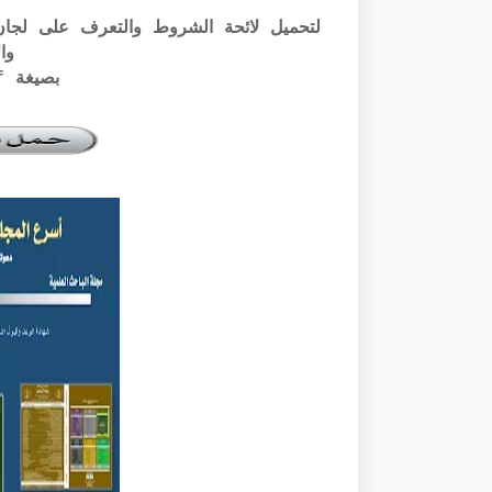
وال
بصيغة pdf الرابط أسفله: