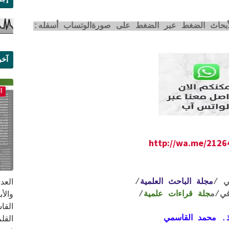
لأبحاث الضغط عبر الضغط على صورةالوتساب أسفله:
آخر
علم
أ
http://wa.me/212
ي /
مجلة الباحث العلمية
/
ي
/م
جلة قراءات علمية
/
القا
. محمد القاسمي
القلم ب