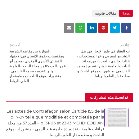
Tags
مقالات قانونية
أقدم
أحدث
بيع العقار في طور الإنجاز في ظل
الموازنة بين مقاصد الشريعة
التشريع المغربي وآخر المستجدات -
ومقتضيات حقوق الإنسان في الاجتهاد
خالد الخالدي - العدد 85 من مجلة
القضائي الأسري المغربي - محمد أبو
الباحث العلمية - نونبر - تقديم ذ محمد
عمر - العدد 85 من مجلة الباحث العلمية
القاسمي - منشورات موقع الباحث و
- نونبر - تقديم ذ محمد القاسمي -
مطبعة دار القلم بالرباط
منشورات موقع الباحث و مطبعة دار
القلم بالرباط
قد تُعجبك هذه المشاركات
Les actes de Contrefaçon selon L’article 155 de la
loi 17-97 telle que modifiée et complétée par la
loi 31-05 et 23-13 MEHDI EDDIANI - العدد 57 من مجلة
قراءات علمية - تقديم ذة حليمة عبد الرمى - منشورات موقع
الباحث و مطبعة دار القلم بالرباط