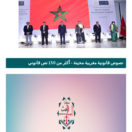
نصوص قانونية مغربية محينة - أكثر من 150 نص قانوني