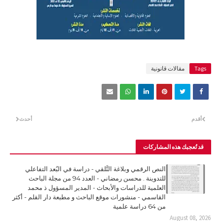
Tags
مقالات قانونية
أقدم
أحدث
قد تُعجبك هذه المشاركات
النص الرقمي وبلاغة التَّلقي - دراسة في البُعد التفاعلي
للتدوينة . محسن رمضاني - العدد 94 من مجلة الباحث
العلمية للدراسات والأبحاث - المدير المسؤول ذ محمد
القاسمي - منشورات موقع الباحث و مطبعة دار القلم - أكثر
من 64 دراسة علمية
August 08, 2026