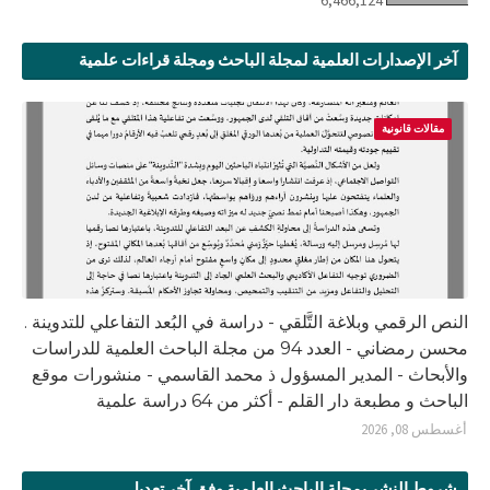
آخر الإصدارات العلمية لمجلة الباحث ومجلة قراءات علمية
مقالات قانونية
النص الرقمي وبلاغة التَّلقي - دراسة في البُعد التفاعلي للتدوينة .
محسن رمضاني - العدد 94 من مجلة الباحث العلمية للدراسات
والأبحاث - المدير المسؤول ذ محمد القاسمي - منشورات موقع
الباحث و مطبعة دار القلم - أكثر من 64 دراسة علمية
أغسطس 08, 2026
شروط النشر بمجلة الباحث العلمية وفق آخر تعديل