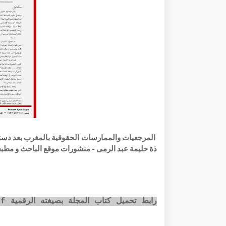
ذة حليمة عبد الرمى - منشورات موقع الباحث و مطبعة
رابط تحميل كتاب المجلة بصيغته الرقمية pdf عبر الضغط على الصورة أسفله: