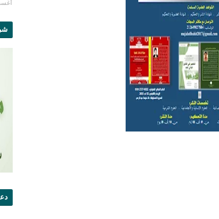
أغسطس 1
شرو
دعو