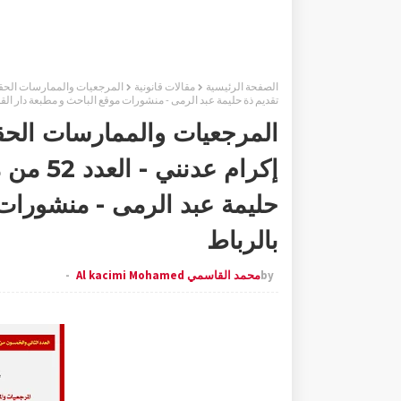
الصفحة الرئيسية
مقالات قانونية
تقديم ذة حليمة عبد الرمى - منشورات موقع الباحث و مطبعة دار القل
إكرام عد
حليمة عبد الرمى - منشورات 
بالرباط
by
محمد القاسمي Al kacimi Mohamed