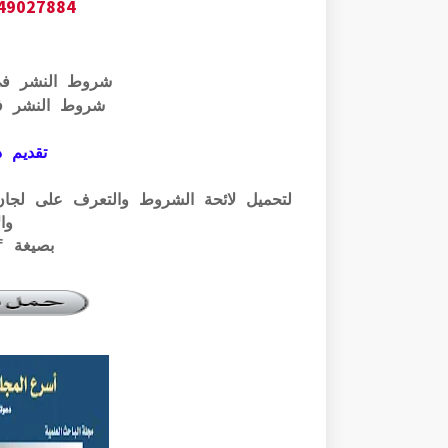
649027884
شروط النشر ف
شروط النشر ف
تقديم ذ
وال
بصيغة pdf الرابط أسفله: