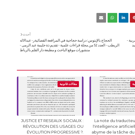
أحدث
بية -
الحجاج بالإيتوس: دراسة حجاجية في المرافعة القضائيةر- عبدالاله
عبد
الريطب - العدد 52 من مجلة قراءات علمية - تقديم ذة حليمة عبد الرمى -
منشورات موقع الباحث و مطبعة دار القلم بالرباط
ية
مقالات قانونية
JUSTICE ET RESEAUX SOCIAUX :
La note du traducteur
RÉVOLUTION DES USAGES OU
l'intelligence artificie
ÉVOLUTION PROGRESSIVE ?.
abyme de la tâche du