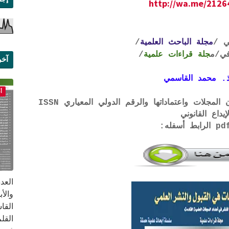
http://wa.me/212
ي /
مجلة الباحث العلمية
/
ي
/م
جلة قراءات علمية
/
آخر
علم
. محمد القاسمي
أ
لتحميل لائحة الشروط والتعرف على لجان المجلات واعتماداتها والرقم الدولي المعياري ISSN
إيداع القانوني
القا
القلم ب