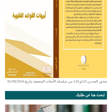
صدور العددين 123و 124 من سلسلة الأبحاث المعمقة بتاريخ 01/09/2024
ابحث هنا عن طلبك