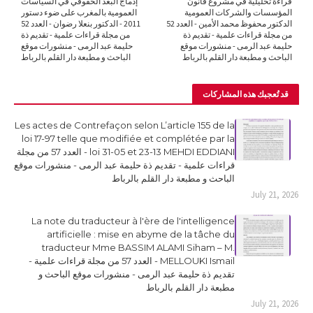
قراءة تحليلية في مشروع قانون
إدماج البعد الحقوقي في السياسات
المؤسسات والشركات العمومية
العمومية بالمغرب على ضوء دستور
الدكتور محفوظ محمد الأمين - العدد 52
2011 - الدكتور بنعلا رضوان - العدد 52
من مجلة قراءات علمية - تقديم ذة
من مجلة قراءات علمية - تقديم ذة
حليمة عبد الرمى - منشورات موقع
حليمة عبد الرمى - منشورات موقع
الباحث و مطبعة دار القلم بالرباط
الباحث و مطبعة دار القلم بالرباط
قد تُعجبك هذه المشاركات
Les actes de Contrefaçon selon L’article 155 de la
loi 17-97 telle que modifiée et complétée par la
loi 31-05 et 23-13 MEHDI EDDIANI - العدد 57 من مجلة
قراءات علمية - تقديم ذة حليمة عبد الرمى - منشورات موقع
الباحث و مطبعة دار القلم بالرباط
July 21, 2026
La note du traducteur à l'ère de l'intelligence
artificielle : mise en abyme de la tâche du
traducteur Mme BASSIM ALAMI Siham – M.
MELLOUKI Ismail - العدد 57 من مجلة قراءات علمية -
تقديم ذة حليمة عبد الرمى - منشورات موقع الباحث و
مطبعة دار القلم بالرباط
July 21, 2026