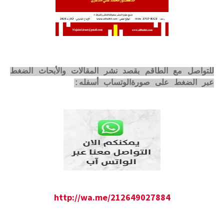
للتواصل مع الطاقم بقصد نشر المقالات والأبحاث الضغط
عبر الضغط على صورةالوتساب أسفله:
http://wa.me/212649027884