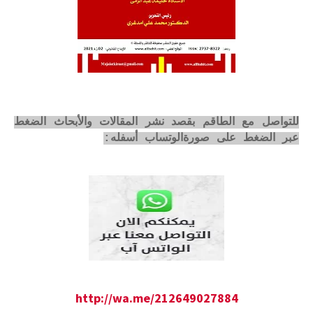
للتواصل مع الطاقم بقصد نشر المقالات والأبحاث الضغط
عبر الضغط على صورةالوتساب أسفله:
http://wa.me/212649027884