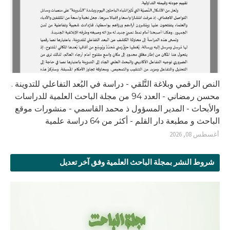
النص الرقمي وبلاغة التَّلقي - دراسة في البُعد التفاعلي للتدوينة .
محسن رمضاني - العدد 94 من مجلة الباحث العلمية للدراسات
والأبحاث - المدير المسؤول ذ محمد القاسمي - منشورات موقع
الباحث و مطبعة دار القلم - أكثر من 64 دراسة علمية
أغسطس 08, 2026
شروط النشر بمجلة الباحث العلمية وفق آخر تعديل