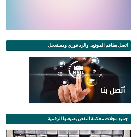
اتصل بطاقم الموقع...والرد فوري ومستعجل
جميع مجلات محكمة النقض بصيغتها الرقمية