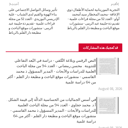
أقدم
أحدث
التجربة الموريتانية لحماية الأطفال ذوي
تأثير وسائل التواصل الاجتماعي على
الإعاقة - محمد المخطار سيد أمحمد
بناء الهوية والقيم لدى الشباب - علية
أواو - العدد 52 من مجلة قراءات علمية -
الإدريسي البوزيدي - العدد 52 من مجلة
تقديم ذة حليمة عبد الرمى - منشورات
قراءات علمية - تقديم ذة حليمة عبد
موقع الباحث و مطبعة دار القلم بالرباط
الرمى - منشورات موقع الباحث و
مطبعة دار القلم بالرباط
قد تُعجبك هذه المشاركات
النص الرقمي وبلاغة التَّلقي - دراسة في البُعد التفاعلي
للتدوينة . محسن رمضاني - العدد 94 من مجلة الباحث
العلمية للدراسات والأبحاث - المدير المسؤول ذ محمد
القاسمي - منشورات موقع الباحث و مطبعة دار القلم - أكثر
من 64 دراسة علمية
August 08, 2026
في أسس الجماليات من الحساسية الدالّة إلى قيمة الشكل .
أ.د. محمد حجاوي - العدد 94 من مجلة الباحث العلمية
للدراسات والأبحاث - المدير المسؤول ذ محمد القاسمي -
منشورات موقع الباحث و مطبعة دار القلم - أكثر من 64
دراسة علمية
August 08, 2026