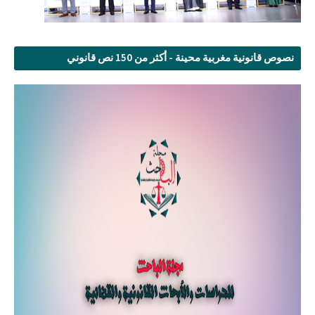
نصوص قانونية مغربية محينة - أكثر من 150 نص قانوني