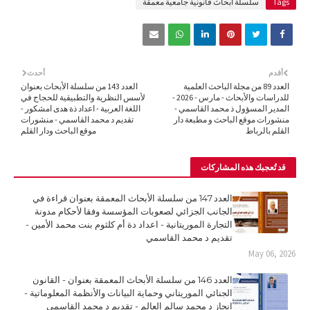
Tags
سلسلة أبحاث قانونية جامعية معمقة
أقدم
أحدث
العدد 89 من مجلة الباحث العلمية
العدد 143 من سلسلة الأبحاث بعنوان
للدراسات والأبحاث - مارس - 2026 -
لأسس النظرية والتطبيقية للحجاج في
المدير المسؤول ذ محمد القاسمي -
اللغة العربية - اعداد ذة هدى امشكور -
منشورات موقع الباحث و مطبعة دار
تقديم د محمد القاسمي - منشورات
القلم بالرباط
موقع الباحث ودار القلم
قد تُعجبك هذه المشاركات
العدد 147 من سلسلة الأبحاث المعمقة بعنوان قراءة في
الجانب الجزائي لصعوبات المؤسسة وفقا لأحكام مدونة
التجارة الموريتانية - اعداد دة أم كلثوم بنت محمد الأمين -
تقديم د محمد القاسمي
May 06, 2026
العدد 146 من سلسلة الأبحاث المعمقة بعنوان - القانون
الجنائي الموريتاني وحماية البيانات والأنظمة المعلوماتية -
انجاز د محمد سالم العالم - تقديم د محمد القاسمي