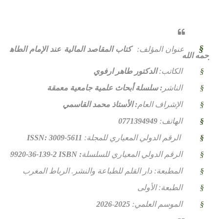
§
عنوان المؤلف:
كتاب المقاصد المالية عند الإمام الطاهر
رحمه الله
§
الكاتب:
الدكتور طاهر ارفوي
§
الناشر
: سلسلة أبحاث علمية جامعية معمقة
§
الإشراف
العام
: الأستاذ محمد القاسمي
§
الهاتف:
0771394949
§
الرقم الدولي المعياري للمجلة:
ISSN: 3009-5611
§
الرقم الدولي المعياري للسلسلة
:
ISBN
78-9920-36-139-2
§
المطبعة
:
دار القلم للطباعة والنشر. الرباط المغرب
§
الطبعة
: الأولى
§
الموسم العلمي
:
2025
-
2026