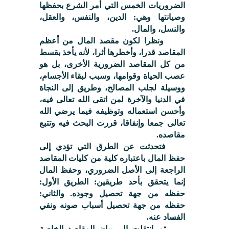
الضروريات الخمس التي أمر الشرع بحفظها
وصيانتها وهي: الدين، والنفس، والعقل،
والنسل، والمال.
ونظرا لكون مقصد المال من أعظم
المقاصد قدرا، وأخطرها أثرا، لأنه يأخذ بقسط
من كل المقاصد الضرورية الأخرى، بل هو
عصب الحياة وقوامها، وسبب لبقاء الأجسام،
ووسيلة لجلب المصالح، وطريق إلى النجاة
في الدنيا والآخرة لمن اتقى الله تعالى فيه،
وأحسن استعماله وتوظيفه فيما يرضي الله
تعالى جمعا وإنفاقا، قررت البحث فيه وتتبع
مقاصده.
فتحدثت عن الطرق التي تؤدي إلى
حفظ المال باعتباره كلية من كليات المقاصد
الراجعة إلى الأصل الضروري، وحفظ المال
إنما يتحقق بأحد طريقين: الطريق الأول:
حفظه من جهة تحصيل وجوده. والثاني:
حفظه من جهة تحصيل أسباب صونه ونفي
الفساد عنه.
ثم انتقلت إلى بيان المقاصد الخاصة