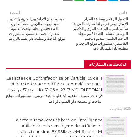
أقدم
أحدث
التحول الرقمي وصناعة القرار
مبدأ سلطان الإرادة بين الحرية والتقييد
الاستراتيجي في دولة الإمارات العربية -
- سيف بن سلطان بن محمد العدوي -
سالم ناصر سالم حمد المري و الدكتور
العدد 89 من مجلة الباحث العلمية -
اليوسفي هشام - العدد 89 من مجلة
تقديم ذ محمد القاسمي - منشورات
الباحث العلمية - تقديم ذ محمد
موقع الباحث و مطبعة دار القلم بالرباط
القاسمي - منشورات موقع الباحث و
مطبعة دار القلم بالرباط
قد تُعجبك هذه المشاركات
Les actes de Contrefaçon selon L’article 155 de la
loi 17-97 telle que modifiée et complétée par la
loi 31-05 et 23-13 MEHDI EDDIANI - العدد 57 من مجلة
قراءات علمية - تقديم ذة حليمة عبد الرمى - منشورات موقع
الباحث و مطبعة دار القلم بالرباط
July 21, 2026
La note du traducteur à l'ère de l'intelligence
artificielle : mise en abyme de la tâche du
traducteur Mme BASSIM ALAMI Siham – M.