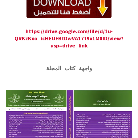
https://drive.google.com/file/d/1u-
QRKzKxo_icHEUFBtDwVA17t9x1M8ID/view?
usp=drive_link
واجهة كتاب المجلة