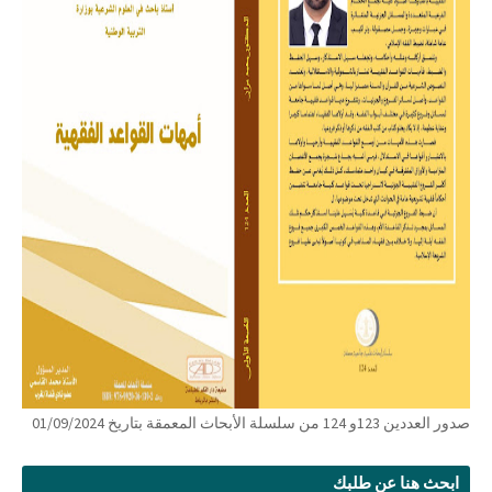
صدور العددين 123و 124 من سلسلة الأبحاث المعمقة بتاريخ 01/09/2024
ابحث هنا عن طلبك