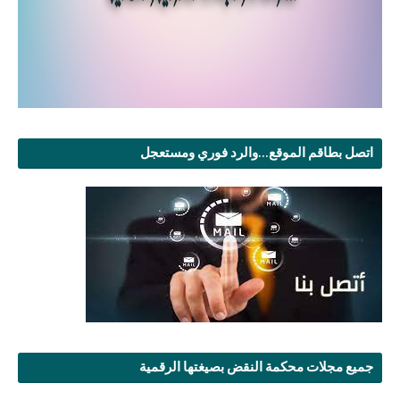
اتصل بطاقم الموقع...والرد فوري ومستعجل
جميع مجلات محكمة النقض بصيغتها الرقمية