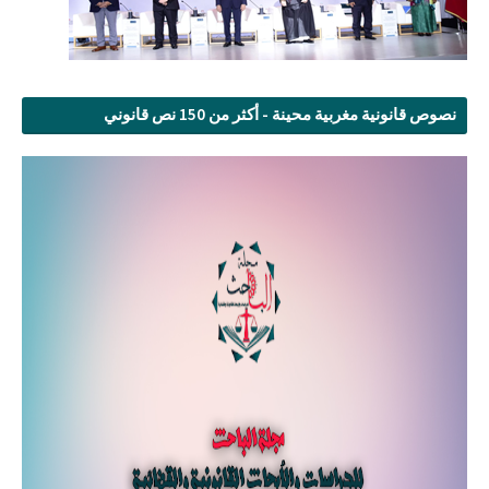
نصوص قانونية مغربية محينة - أكثر من 150 نص قانوني