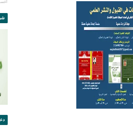
أغسطس 1
شرو
دعو