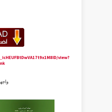
xo_icHEUFBtDwVA17t9x1M8ID/view?
ink
واجه