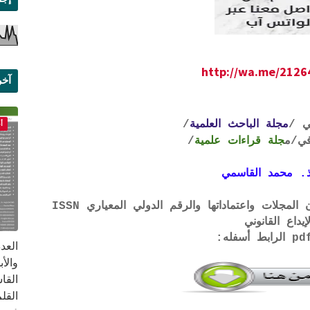
http://wa.me/212
آخر
علم
ي /
مجلة الباحث العلمية
/
أ
ي
/م
جلة قراءات علمية
/
. محمد القاسمي
لتحميل لائحة الشروط والتعرف على لجان المجلات واعتماداتها والرقم الدولي المعياري ISSN
إيداع القانوني
القا
القلم ب