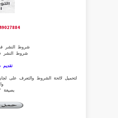
649027884
شروط النشر ف
شروط النشر ف
تقديم ذ
وال
بصيغة pdf الرابط أسفله: