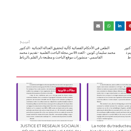
أحدث
كتور
الطعن في الأحكام القضائية كآلية لتحقيق العدالة الجنائية - الدكتور
تقديم ذ
محمد سليمان كونين - العدد 89 من مجلة الباحث العلمية - تقديم ذ محمد
اط
القاسمي - منشورات موقع الباحث و مطبعة دار القلم بالرباط
ية
مقالات قانونية
JUSTICE ET RESEAUX SOCIAUX :
La note du traducteur