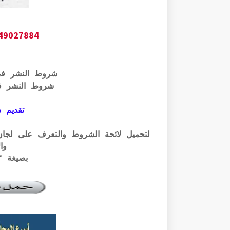
649027884
شروط النشر ف
شروط النشر ف
تقديم ذ
وال
بصيغة pdf الرابط أسفله: