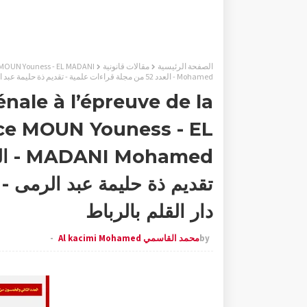
الصفحة الرئيسية
مقالات قانونية
e MOUN Youness - EL MADANI
Mohamed - العدد 52 من مجلة قراءات علمية - تقديم ذة حليمة عبد الرمى - منشورات موقع الباحث و مطبعة دار القلم بالرباط
nale à l’épreuve de la
ce MOUN Youness - EL
تقديم ذة حليمة عبد الرمى -
دار القلم بالرباط
by
محمد القاسمي Al kacimi Mohamed