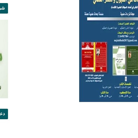
شرو
دعو