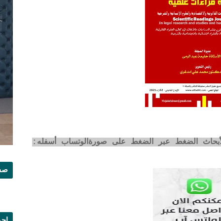
لأبحاث الضغط عبر الضغط على صورةالوتساب أسفله:
صفح
إجم