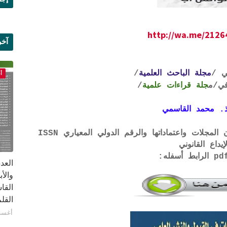
http://wa.me/212
آخر
علم
ي /
مجلة الباحث العلمية
/
أ
ي
/م
جلة قراءات علمية
/
. محمد القاسمي
لتحميل لائحة الشروط والتعرف على لجان المجلات واعتماداتها والرقم الدولي المعياري ISSN
إيداع القانوني
القا
القلم ب
أغسطس 1