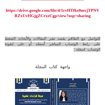
https://drive.google.com/file/d/1rvHTfkz0mvjTPNV
RZxUvHGjgZCrxzCgp/view?usp=sharing
للتواصل مع الطاقم بقصد نشر المقالات والأبحاث الضغط
على رابط الوتساب المباشر أسفله أو على ايقونة
الوتساب اسفله:
واجهة كتاب المجلة