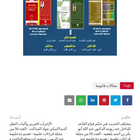
Tags
مقالات قانونية
أقدم
أحدث
مختلف الحديث في حكم قيام القاعد
الإعراب العربي وآليات النقل
للداخل عند رؤيته الدكتور عبد الله أبو
الديداكتيكي جواد الساكت - العدد 56 من
بكر بن أحمد بلفقيه - العدد 56 من مجلة
مجلة قراءات علمية - تقديم ذة حليمة
قراءات علمية - تقديم ذة حليمة عبد
عبد الرمى - منشورات موقع الباحث و