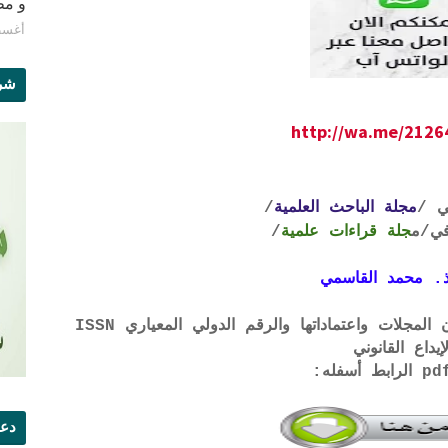
و مطبع
أغسطس 8
شرو
http://wa.me/212
ي /
مجلة الباحث العلمية
/
ي
/م
جلة قراءات علمية
/
. محمد القاسمي
لتحميل لائحة الشروط والتعرف على لجان المجلات واعتماداتها والرقم الدولي المعياري ISSN
إيداع القانوني
دعو