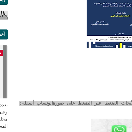
آخر
علم
م
لأبحاث الضغط عبر الضغط على صورةالوتساب أسفله:
تعدد
مجلة
المس