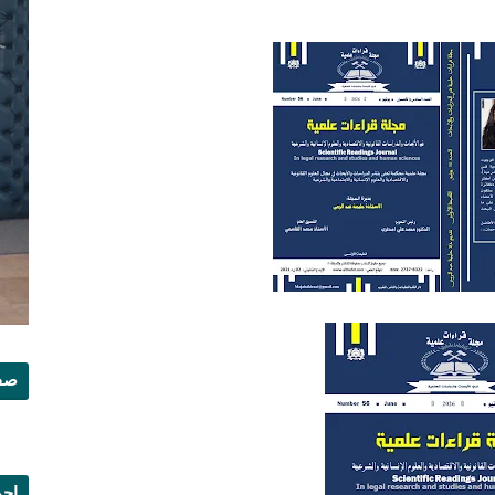
صفح
إجم