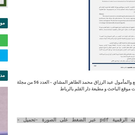
موا
الس
مدي
آليات مناهضة التعذيب في القانون الدولي بين الواقع والمأمول عبد الرزاق محمد الطاهر المشاي - العدد 56 من مجلة
ال
 موقع الباحث و مطبعة دار القلم بالرباط
رابط تحميل المقال في كتاب المجلة بصيغته الرقمية pdf عبر الضغط على الصورة -تحميل -