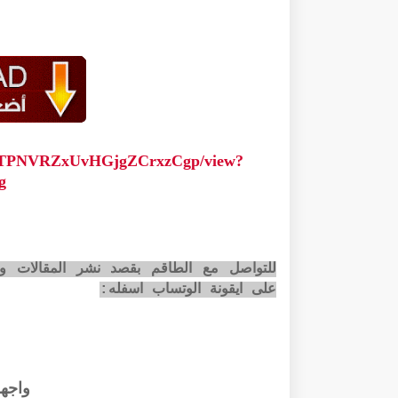
0mvjTPNVRZxUvHGjgZCrxzCgp/view?
g
للتواصل مع الطاقم بقصد نشر المقالات وا
على ايقونة الوتساب اسفله:
واجه