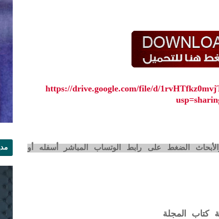
https://drive.google.com/file/d/1rvHTfkz
usp=sharin
مدي
لأبحاث الضغط على رابط الوتساب المباشر أسفله أو
الر
ة كتاب المجلة