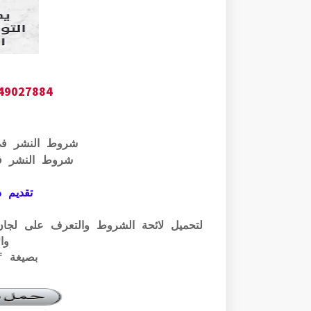
649027884
شروط النشر ف
شروط النشر ف
تقديم ذ
وال
بصيغة pdf الرابط أسفله: