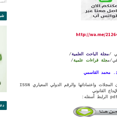
أغسطس 1
شرو
http://wa.me/212
ي /
مجلة الباحث العلمية
/
ي
/م
جلة قراءات علمية
/
. محمد القاسمي
لتحميل لائحة الشروط والتعرف على لجان المجلات واعتماداتها والرقم الدولي المعياري ISSN
إيداع القانوني
دعو