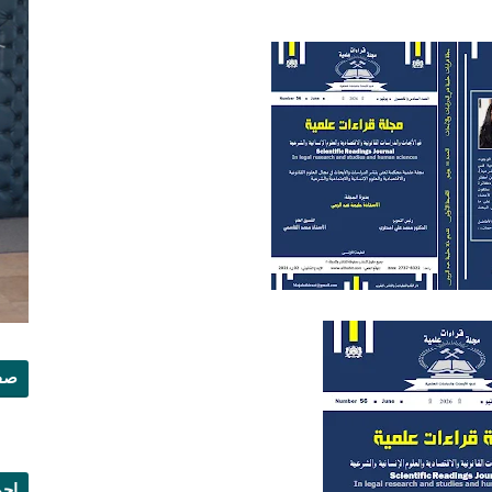
صفح
إجم