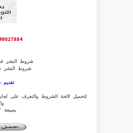
649027884
شروط النشر ف
شروط النشر ف
تقديم ذ
وال
بصيغة pdf الرابط أسفله: