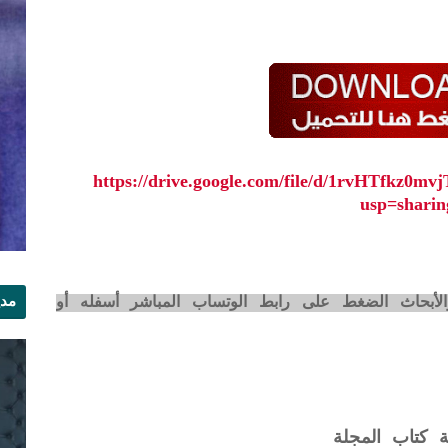
https://drive.google.com/file/d/1rvHTfkz
usp=sharin
مدي
لأبحاث الضغط على رابط الوتساب المباشر أسفله أو
الر
ة كتاب المجلة