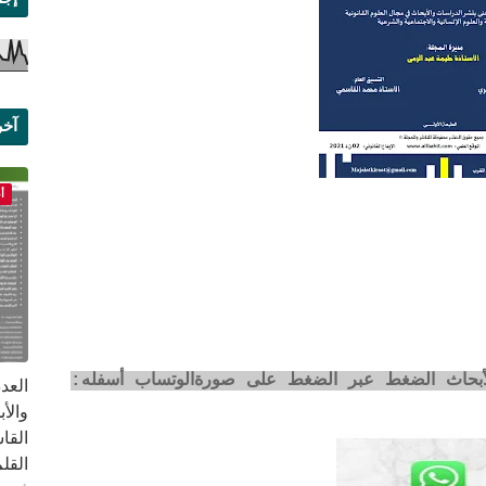
آخر
علم
أ
لأبحاث الضغط عبر الضغط على صورةالوتساب أسفله:
القا
القلم ب