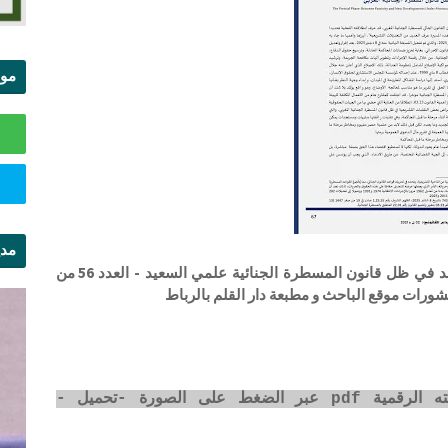
موا
الس
مدي
مرحلة ما قبل المحاكمة بين واقع السلبية والمستجد في ظل قانون المسطرة الجنائية علمي السعيد - العدد 56 من
ال
شورات موقع الباحث و مطبعة دار القلم بالرباط
رابط تحميل المقال في كتاب المجلة بصيغته الرقمية pdf عبر الضغط على الصورة -تحميل -