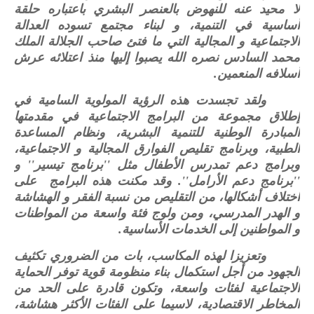
لا محيد عنه للنهوض بالعنصر البشري باعتباره حلقة
أساسية في التنمية، و لبناء مجتمع تسوده العدالة
الاجتماعية و المجالية التي ما فتئ صاحب الجلالة الملك
محمد السادس نصره الله يصبوا إليها منذ اعتلائه عرش
أسلافه المنعمين.
ولقد تجسدت هذه الرؤية المولوية السامية في
إطلاق مجموعة من البرامج الاجتماعية في مقدمتها
المبادرة الوطنية للتنمية البشرية، ونظام المساعدة
الطبية، وبرنامج تقليص الفوارق المجالية و الاجتماعية،
وبرامج دعم تمدرس الأطفال مثل ''برنامج تيسير'' و
''برنامج دعم الأرامل''. وقد مكنت هذه البرامج على
اختلاف أشكالها، من التقليص من نسبة الفقر و الهشاشة
و الهدر المدرسي، ومن ولوج فئة واسعة من المواطنات
و المواطنين إلى الخدمات الأساسية.
وتعزيزا لهذه المكاسب، بات من الضروري تكثيف
الجهود من أجل استكمال بناء منظومة قوية توفر الحماية
الاجتماعية لفئات واسعة، وتكون قادرة على الحد من
المخاطر الاقتصادية، لاسيما على الفئات الأكثر هشاشة،