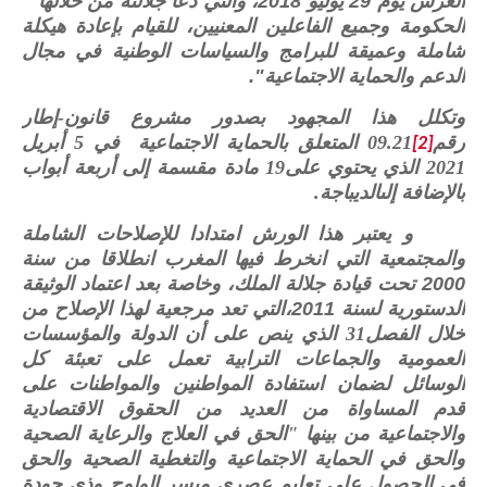
العرش يوم
29
يوليو
2018
، والتي دعا جلالته من خلالها
"
الحكومة وجميع الفاعلين المعنيين، للقيام بإعادة هيكلة
شاملة وعميقة للبرامج والسياسات الوطنية في مجال
الدعم والحماية الاجتماعية
".
وتكلل هذا المجهود بصدور مشروع قانون-إطار
رقم
09.21 المتعلق بالحماية الاجتماعية في 5 أبريل
[2]
2021 الذي يحتوي على19 مادة مقسمة إلى أربعة أبواب
بالإضافة إلىالديباجة.
و يعتبر هذا الورش امتدادا للإصلاحات الشاملة
والمجتمعية التي انخرط فيها المغرب انطلاقا من سنة
2000
تحت قيادة جلالة الملك، وخاصة بعد اعتماد الوثيقة
الدستورية لسنة
2011
،التي تعد مرجعية لهذا الإصلاح من
خلال الفصل31 الذي ينص على أن الدولة والمؤسسات
العمومية والجماعات الترابية تعمل على تعبئة كل
الوسائل لضمان استفادة المواطنين والمواطنات على
قدم المساواة من العديد من الحقوق الاقتصادية
والاجتماعية من بينها "الحق في العلاج والرعاية الصحية
والحق في الحماية الاجتماعية والتغطية الصحية والحق
في الحصول على تعليم عصري ميسر الولوج وذي جودة