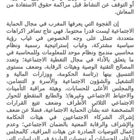
أو التوقف عن النشاط قبل مراكمة حقوق الاستفادة من
المعاش.
إن الفجوة التي يعرفها المغرب في مجال الحماية
الاجتماعية ليست قدرا محتوما. فهي نتاج تضافر اكراهات
متعددة، تتمثل على وجه الخصوص في غياب رؤية
سياسية مشتركة، وغياب إستراتيجية رسمية ونظام
محاسبي مندمج ونظام موحد للمعلومات وللمحاسبة في
ما يتعلق بالأداء في مجال التغطية الاجتماعية؛ وتعدد
المصالح التقنية الوصية وهيئات الرقابة، وضعف مستوى
التنسيق بينها (رئاسة الحكومة، ووزارات المالية و
التشغيل والشؤون الاجتماعية والأسرة و التضامن،
والمجلس الأعلى للحسابات، وهيئة مراقبة التأمينات
والاحتياط الاجتماعي وغيرها)؛ والطابع المتقطع للحوار
الاجتماعي الثلاثي الأطراف وضعف تتبع القرارات
المتمخضة عنه بشأن الحماية الاجتماعية، فضلا عن ضعف
إشراك الشركاء الاجتماعيين في هيئات الحكامة
والإشراف والرقابة المعنية بالضمان الاجتماعي؛ وعدم
إعمال التوصيات الصادرة عن هيئات المراقبة، كالمجلس
الأعلى للحسابات أو توصيات الواردة في الدراسات التي