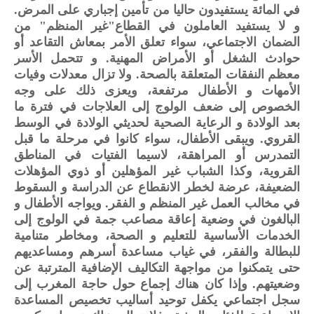
في المائة يستفيدون حاليا من تأمين إجباري على المرض.
و لا يستفيد العاملون في القطاع"غير المنظم" من
الضمان الاجتماعي، سواء تعلق الأمر بمعاش التقاعد أو
حوادث الشغل أو الأمراض المهنية. و تتحمل الأسر
معظم النفقات المتعلقة بالصحة. ولا تزال معدلات وفيات
الأمهات و الأطفال مرتفعة، ويعزى ذلك على وجه
الخصوص إلى ضعف الولوج إلى العلاجات في فترة ما
بعد الولادة و الرعاية الصحية لحديثي الولادة في الوسط
القروي. ويبقى الأطفال، سواء كانوا في مرحلة ما قبل
التمدرس أو المراهقة، لاسيما الفتيات في المناطق
القروية، وكذا الشباب غير المؤهلين أو ذوي المؤهلات
الضعيفة، عرضة لخطر الانقطاع عن الدراسة و السقوط
في مخالب العمل غير المنظم و الفقر. ويواجه الأطفال و
البالغون في وضعية إعاقة مصاعب جمة في الولوج إلى
الخدمات الأساسية للتعليم و الصحة، ومخاطر متنامية
للبطالة والفقر، في غياب مساعدة أسرهم ومساعديهم
حتى يتمكنوا من مواجهة التكاليف الإضافية المترتبة عن
وضعيتهم. وإذا كان هناك إجماع حول حاجة المغرب إلى
سجل اجتماعي يكفل توحيد أساليب تخصيص المساعدة