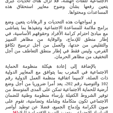
الاجتماعية للفئات الهشة، فلا تزال هناك تحديات كبرى
يتعين رفعها بشأن وضوح معايير استحقاق هذه
المساعدات ومحتواها.
و لمواجهات هذه التحديات و الرهانات يتعين وضع
برامج ملائمة للمساعدة الاجتماعية وتنفيذها بما يتماشى
مع مبادئ احترام كرامة الأفراد وحقوقهم الأساسية، في
إطار منطق للإدماج، والوقاية من مظاهر التمييز
والتقليص من حدتها، والعمل من أجل ترسيخ تكافؤ
الفرص، وليس فقط في إطار منطق التعاطف من أجل
التخفيف من مظاهر الحرمان.
بالإضافة إلى إعادة هيكلة منظومة الحماية
الاجتماعية في المغرب بما يتوافق مع المعايير الدولية
ذات الصلة، لاسيما اتفاقية منظمة العمل الدولية رقم
102 والتوصية رقم 202، يعد أمرا ضروريا من أجل وضع
أرضية للحماية الاجتماعية تمكن على المدى المتوسط من
توفير الشروط الكفيلة بإرساء منظومة وطنية للضمان
الاجتماعي تكون متكاملة وشاملة وتضامنية، تقوم على
صون الكرامة وإدماج الجميع، فضلا عن توطيد أواصر
التماسك الاجتماعي وتعزيز التنمية الاقتصادية للبلاد
.