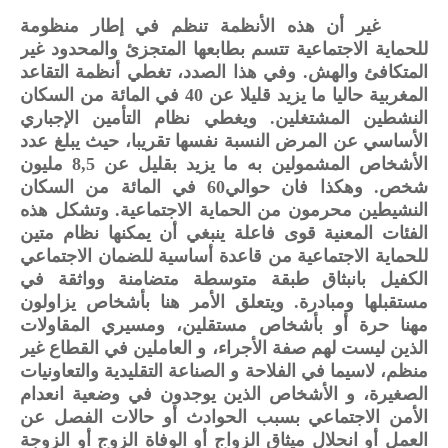
غير أن هذه الأنظمة تنظم في إطار منظومة
للحماية الاجتماعية تتسم بطابعها المتجزئ والمحدود غير
المتكافئ والهش. وفي هذا الصدد، تغطي أنظمة التقاعد
المغربية حاليا ما يزيد قليلا عن 40 في المائة من السكان
النشطين المشتغلين. ويغطي نظام التأمين الإجباري
الأساسي عن المرض النسبة نفسها تقريبا، حيث يبلغ عدد
الأشخاص المشمولين به ما يزيد بقليل عن 8,5 مليون
شخص. وهكذا فان حوالي60 في المائة من السكان
النشيطين محرمون من الحماية الاجتماعية. وتشكل هذه
الفئات المعنية قوى فاعلة ينبغي أن يمكنها نظام متين
للحماية الاجتماعية من قاعدة أساسية للضمان الاجتماعي
الكفيل بانبثاق طبقة متوسطة متضامنة وواثقة في
مستقبلها ومبادرة. ويتعلق الأمر هنا بأشخاص يزاولون
مهنا حرة أو بأشخاص مستقلين، ومسيري المقاولات
الذين ليست لهم صفة الأجراء، و العاملين في القطاع غير
منظم، لاسيما في الفلاحة و الصناعة التقليدية والتعاونيات
الصغيرة، و الأشخاص الذين يوجدون في وضعية انعدام
الأمن الاجتماعي بسبب الحوادث أو حالات الفصل عن
العمل أو انحلال ميثاق الزواج أو الوفاة الزوج أو الزوجة