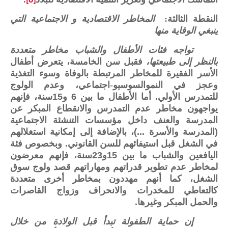
[6]
النقطة الثالثة:
المخاطر الاقتصادية و الاجتماعية التي
ينبغي الوقاية منها
تواجه فئات الأطفال والشباب مخاطر متعددة
بالنظر إلى طبيعتها،
فقبل سن الخامسة، يتعرض أطفال
الأسر الفقيرة للمخاطر المرتبطة بالوفاة وسوء التغذية
وعجز في النموالسوسيو-اجتماعي، وعدم الولوج
للتمدرس الأولي
.
أما الأطفال ما بين
6
و
15
سنة، فإنهم
يواجهون مخاطر عدم التمدرس والانقطاع المبكر عن
المدرسة والعنف داخل مؤسسات التنشئة الاجتماعية
(
المدرسة والأسرة
...)
، بالإضافة إلى إمكانية استغلالهم
في الشغل قبل استيفائهم للسن القانوني
.
وبخصوص فئة
اليافعين والشباب ما بين
15
و
23
سنة، فإنهم معرضون
لمخاطر عدم تطوير قدراتهم ومهاراتهم قصد ولوج سوق
الشغل، كما أنهم مهددون بمخاطر أخرى متعددة
كالتعاطي للمخدرات والانحراف وزواج القاصرات
والحمل المبكر وغيرها
.
إن حماية الطفولة تبدأ قبل الولادة من خلال