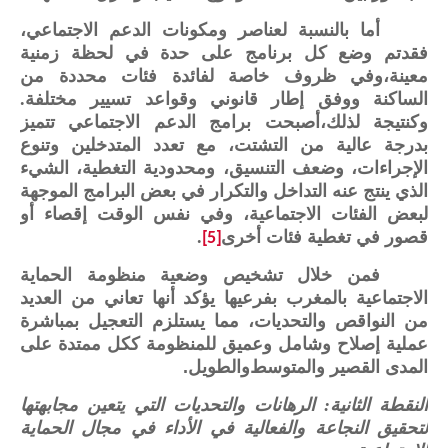
أما بالنسبة لعناصر ومكونات الدعم الاجتماعي،
فقدتم وضع كل برنامج على حدة في لحظة زمنية
معينة،وفي ظروف خاصة لفائدة فئات محددة من
الساكنة ووفق إطار قانوني وقواعد تسيير مختلفة.
وكنتيجة لذلك،أصبحت برامج الدعم الاجتماعي تتميز
بدرجة عالية من التشتت، مع تعدد المتدخلين وتنوع
الإجراءات، وضعف التنسيق، ومحدودية التغطية، الشيء
الذي ينتج عنه التداخل والتكرار في بعض البرامج الموجهة
لبعض الفئات الاجتماعية، وفي نفس الوقت إقصاء أو
قصور في تغطية فئات أخرى
.
[5]
فمن خلال تشخيص وضعية منظومة الحماية
الاجتماعية بالمغرب بفرعيها يؤكد أنها تعاني من العديد
من النواقص والتحديات، مما يستلزم التعجيل بمباشرة
عملية إصلاح وشامل وعميق للمنظومة ككل ممتدة على
المدى القصير والمتوسط
والطويل
.
النقطة الثانية: الرهانات والتحديات التي يتعين مجابهتها
لتحقيق النجاعة والفعالية في الأداء في مجال الحماية