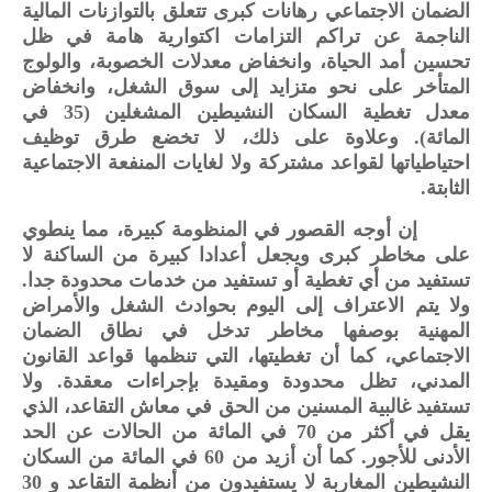
الضمان الاجتماعي رهانات كبرى تتعلق بالتوازنات المالية
الناجمة عن تراكم التزامات اكتوارية هامة في ظل
تحسين أمد الحياة، وانخفاض معدلات الخصوبة، والولوج
المتأخر على نحو متزايد إلى سوق الشغل، وانخفاض
معدل تغطية السكان النشيطين المشغلين (35 في
المائة). وعلاوة على ذلك، لا تخضع طرق توظيف
احتياطياتها لقواعد مشتركة ولا لغايات المنفعة الاجتماعية
الثابتة.
إن أوجه القصور في المنظومة كبيرة، مما ينطوي
على مخاطر كبرى ويجعل أعدادا كبيرة من الساكنة لا
تستفيد من أي تغطية أو تستفيد من خدمات محدودة جدا.
ولا يتم الاعتراف إلى اليوم بحوادث الشغل والأمراض
المهنية بوصفها مخاطر تدخل في نطاق الضمان
الاجتماعي، كما أن تغطيتها، التي تنظمها قواعد القانون
المدني، تظل محدودة ومقيدة بإجراءات معقدة. ولا
تستفيد غالبية المسنين من الحق في معاش التقاعد، الذي
يقل في أكثر من 70 في المائة من الحالات عن الحد
الأدنى للأجور. كما أن أزيد من 60 في المائة من السكان
النشيطين المغاربة لا يستفيدون من أنظمة التقاعد و 30