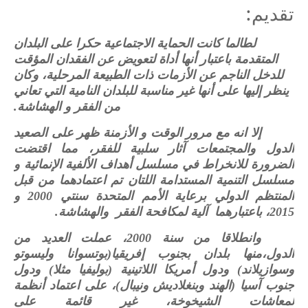
:
تقديم
لطالما كانت الحماية الاجتماعية حكرا على البلدان
المتقدمة باعتبار أنها أداة لتعويض عن الفقدان المؤقت
للدخل الناجم عن الأزمات ذات الطبيعة المرحلية، وكان
ينظر إليها على أنها غير مناسبة للبلدان النامية التي تعاني
من الفقر و الهشاشة.
إلا انه مع مرور الوقت و الأزمنة ظهر على الصعيد
الدول والمجتمعات آثار سلبية للفقر، مما اقتضت
الضرورة للانخراط في مسلسل أهداف الألفية الإنمائية و
مسلسل التنمية المستدامة اللتان تم اعتمادهما من قبل
المنتظم الدولي برعاية الأمم المتحدة سنتي 2000 و
2015، باعتبارهما آلية لمكافحة الفقر والهشاشة.
وانطلاقا من سنة 2000، عملت العديد من
الدول،منها بلدان بجنوب إفريقيا(بوتسوانا وليسوتو
وسوازيلاند) ودول أمريكا اللاتينية (بوليفيا مثلا) ودول
جنوب آسيا (الهند وبنغلاديش ونيبال)، على اعتماد أنظمة
لمعاشات الشيخوخة، غير قائمة على