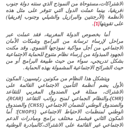
الاشتراكات،مستوحاة من النموذج الذي سنته دولة جنوب
أفريقيا، بينما عملت الدول التي تتوفر على مثل هذه
الأنظمة (الأرجنتين والبرازيل والشيلي وجنوب إفريقيا)
على تقويتها
.
[1]
أما بخصوص الدولة المغربية، فقد عملت عبر
مراحل لإرساء ترسانة من البرامج وشبكات الأمان
الاجتماعي من أجل مواكبة نموذجها التنموي. وقد مكنت
الجهود المبذولة من إرساء نظام متنوع للحماية الاجتماعية
بشكل تدريجي، سواء من حيث طبيعة البرامج أو من
حيث الشرائح الاجتماعية المشمولة بهذه الحماية.
ويتشكل هذا النظام من مكونين رئيسيين
:
المكون
الأول يضم أنظمة التأمين الاجتماعي القائمة على
الاشتراك، ممثلة في الصندوق المغربي للتقاعد
RCAR
CMR
(
)
،والنظام الجماعي لمنح رواتب التقاعد
(
)
،
CNSS
والصندوق الوطني للضمان الاجتماعي
(
)
والصندوق
CNOPS
الوطني لمنظمات الاحتياط الاجتماعي
(
)
؛ أما
المكون الثاني فيشمل مختلف برامج ومبادرات الدعم
الاجتماعي غير القائمة على الاشتراك،كالمبادرة الوطنية