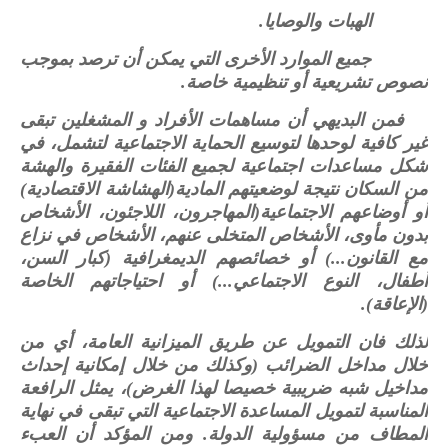
الهبات والوصايا.
جميع الموارد الأخرى التي يمكن أن ترصد بموجب
نصوص تشريعية أو تنظيمية خاصة.
فمن البديهي أن مساهمات الأفراد و المشغلين تبقى
غير كافية لوحدها لتوسيع الحماية الاجتماعية لتشمل، في
شكل مساعدات اجتماعية لجميع الفئات الفقيرة والهشة
من السكان نتيجة لوضعيتهم المادية(الهشاشة الاقتصادية)
أو أوضاعهم الاجتماعية(المهاجرون، اللاجئون، الأشخاص
بدون مأوى، الأشخاص المتخلى عنهم، الأشخاص في نزاع
مع القانون...) أو خصائصهم الديمغرافية (كبار السن،
أطفال، النوع الاجتماعي...) أو احتياجاتهم الخاصة
(الإعاقة).
لذلك فان التمويل عن طريق الميزانية العامة، أي من
خلال مداخل الضرائب (وكذلك من خلال إمكانية إحداث
مداخيل شبه ضريبية خصيصا لهذا الغرض)، يمثل الرافعة
المناسبة لتمويل المساعدة الاجتماعية التي تبقى في نهاية
المطاف من مسؤولية الدولة. ومن المؤكد أن العبء