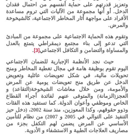
وتعزيز قدرتهم على حماية أنفسهم من احتمال فقدان
الدخل. أو أنها مجموعة من الآليات التي تروم مساعدة
الأفراد على مواجهة أثار المخاطر الاجتماعية، كالشيخوخة
والمرض.
وتقوم هذه الحماية الاجتماعية على مجموعة من المبادئ
التي تدعو إلى بناء مجتمع ديمقراطي يتمتع بالعدل
والمساواة والتضامن و التكافل الاجتماعي
.
[3]
حيث نجد الأنظمة الإجبارية للضمان الاجتماعي
اليوم تقوم بوظيفة هامة في مجال تغطية المخاطر ومنح
تحويلات مالية، في شكل تعويضات عائلية وتعويض
الدخل عن طريق منح تعويضات يومية عن المرض
والأمومة، ومن خلال معاشات الشيخوخة(التقاعد) و
العجز(الزمانة) والمتوفى عنهم لفائدة أجراء القطاع
الخاص وموظفي وأعوان الدولة. كما تستفيد هذه الفئات
وذوو حقوقهم، وكذا المعوزين، منذ سنة 2002، (دخل حيز
التنفيذ على التوالي في 2005 و 2007) من نظام للتأمين
الأساسي عن المرض يضمن لهم التكفل بجزء من
مصاريف العلاجات الطبية و الاستشفاء و الأدوية.