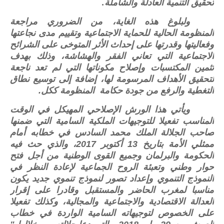
تحقيق التنمية العادلة والشاملة.
ولبلوغ هذه الغاية، من الضروري مراجعة
المنظومة الحالية للحماية الاجتماعية وتقييم مدى نجاعتها
وفعاليتها وقدرتها على إحداث الأثر المتوخى على الشرائح
الاجتماعية التي تعاني الفقر والهشاشة، وذلك بهدف
تثمين المكتسبات وإصلاح مكوناتها التي لم تعد ناجعة
لتحقيق الأهداف المرسومة لها، إضافة إلى توسيع نطاق
التغطية والرفع من جودة حكامة المنظومة ككل
.
ويأتي هذا الورش الإصلاحي المهيكل في الوقت
المناسب تفعيلا للتوجيهات الملكية السامية التي ضمنها
صاحب الجلالة الملك محمد السادس في خطابه أمام
ممثلي الأمة بتاريخ
13
أكتوبر
2017
، والذي حث فيه
الحكومة والبرلمان وجميع القوى الوطنية من أجل فتح
حوار وطني وتعبئة الروح الجماعية لإعادة النظر في
النموذج التنموي وإعداد تصور لنموذج تنموي جديد يكون
مناسبا لمغرب الحاضر والمستقبل وقادرا على إقرار
العدالة الاقتصادية والاجتماعية والمجالية، وكذلك تفعيلا
على الخصوص لتوجيهاته السامية الواردة في خطاب