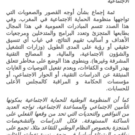
الاجتماعية
ثمة إجماع بشأن أوجه القصور والصعوبات التي
تواجهها منظومة الحماية الاجتماعية في المغرب. وفي
هذا الصدد تتسم المبادرات العمومية في هذا المجال
بطابعها المتجزئ وتعدد البرامج والمتدخلين ومرجعيات
الأهداف و أساليب تقييم النتائج، في غياب أي تنسيق
حقيقي أو رؤية على المدى الطويل (وزارات التشغيل
والشؤون الاجتماعية، والمالية، و المصالح التقنية
المشرفة وغيرها). وينطوي هذا الوضع على مخاطر تتعلق
بهدر الوقت و الكفاءات، وبعدم تفعيل التوصيات و الغايات
المنبثقة عن الدراسات التقنية، أو الحوار الاجتماعي، أو
مؤسسات الحكامة و المراقبة كالمجلس الأعلى
للحسابات.
كما أن المنظومة الوطنية للحماية الاجتماعية بمكونها
التأمين الاجتماعي والمساعدة الاجتماعية، تواجه العديد
من النواقص والتحديات التي تحد من وقعها الفعلي على
الساكنة المستهدفة
.
فكل الدراسات والتشخيصات
المنجزة بخصوص النظام الوطني للتقاعد مثلا، تجمع على
نواقصه المتمثلة أساسا في ضعف نسبة تغطيته للفئات