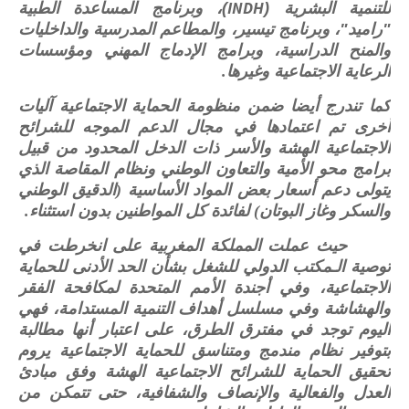
INDH
للتنمية البشرية
(
)
، وبرنامج المساعدة الطبية
"
راميد
"
، وبرنامج تيسير، والمطاعم المدرسية والداخليات
والمنح الدراسية، وبرامج الإدماج المهني ومؤسسات
الرعاية الاجتماعية وغيرها.
كما تندرج أيضا ضمن منظومة الحماية الاجتماعية آليات
أخرى تم اعتمادها في مجال الدعم الموجه للشرائح
الاجتماعية الهشة والأسر ذات الدخل المحدود من قبيل
برامج محو الأمية والتعاون الوطني ونظام المقاصة الذي
يتولى دعم أسعار بعض المواد الأساسية (الدقيق الوطني
والسكر وغاز البوتان) لفائدة كل المواطنين بدون استثناء.
حيث عملت المملكة المغربية على انخرطت في
توصية الـمكتب الدولي للشغل بشأن الحد الأدنى للحماية
الاجتماعية، وفي أجندة الأمم المتحدة لمكافحة الفقر
والهشاشة وفي مسلسل أهداف التنمية المستدامة، فهي
اليوم توجد في مفترق الطرق، على اعتبار أنها مطالبة
بتوفير نظام مندمج ومتناسق للحماية الاجتماعية يروم
تحقيق الحماية للشرائح الاجتماعية الهشة وفق مبادئ
العدل والفعالية والإنصاف والشفافية، حتى تتمكن من