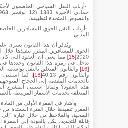
-
جمادى الأخيرة 1383 (12 نوفمبر 1963) بشأن النقل
والنصوص المتخذة لتطبيقه
.
-
أرباب النقل الجوي للمسافرين الخاضعون لأحكام القا
المدني
.
ويُذكر أن هذا القانون يسري عل
2020
[15]
مما يعني أن العقود التي كان 
تدخل في زمرة هذا القانون وحددها في الع
[16]
والقانون المتعلق بالنقل بواسطة ا
والقانون رقم 40.13
[18]
. كما استثنى ا
بالخدمات المقدمة إلى الحجاج المتوجهين
هذه العقود؟ ولماذا استثنى المشرع ال
المتعلقة بخدمات الأسفار المرتبطة بالعمرة 
وأشار في الفقرة الأولى من المادة ا
الصحية، والملاحظ من خلال عبارة "إلى غا
قابلة للتجديد، لكن بالعودة إلى الفقرة 
أحكام الباب الثالث أدناه على العقود الم