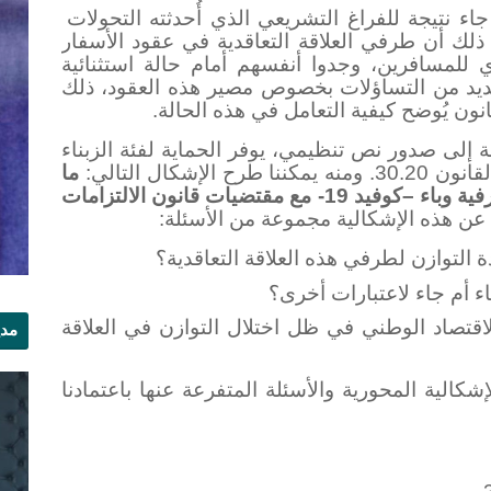
اء نتيجة للفراغ التشريعي الذي أُحدثته التحولات
ذلك أن طرفي العلاقة التعاقدية في عقود الأسفار
 للمسافرين، وجدوا أنفسهم أمام حالة استثنائية
عديد من التساؤلات بخصوص مصير هذه العقود، ذلك
ون يُوضح كيفية التعامل في هذه الحالة.
 إلى صدور نص تنظيمي، يوفر الحماية لفئة الزبناء
شكال التالي:
ما
مدى توافق القانون 30.20 الصادر في ظرفية وباء –كوفيد 19- مع مقتضيات قانون الالتزامات
عن هذه الإشكالية مجموعة من الأسئلة:
التوازن لطرفي هذه العلاقة التعاقدية؟
قتصاد الوطني في ظل اختلال التوازن في العلاقة
مدي
الر
الية المحورية والأسئلة المتفرعة عنها باعتمادنا