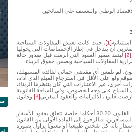
[1]
، حيث كانت تعيش المقاولات السياحية
مغربي أن يتدخل في إطار الاختصاصات التي يخولها
[2]
لينقذ مصير العقود التي أبرمت قبل صدور حالة
ارية المقاولات السياحية ويضمن حقوق الزبناء.
نون، لم نلمس أي مقتضى حمائي لفائدة المستهلك،
ه ولو على الأقل في استرجاع المبلغ الذي أداه،
ارات أخرى، غير الاعتبارات التي كان ينتظرها الزبناء،
السياح على وجه الخصوص، وفي الساحة القانونية
ضت قانون الالتزامات والعقود المغربي
[3]
وقانون
صفح
ولقد نظم المشرع المغربي في القانون 30.20 أحكاما خاصة تتعلق بعقود الأسفار
لمسافرين، فبالرجوع إلى المادة الأولى من القانون
فار بأنه كل شخص طبيعيا أو معنويا يزاول بصورة
إجم
لية أو يساعد على القيام بها باستثناء أي عمل آخر: