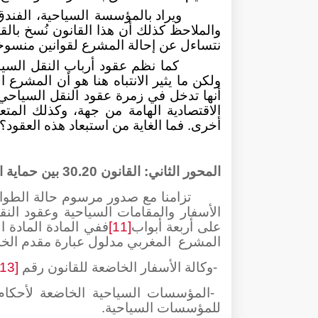
ويراد بالمؤسسة السياحية، الفندق،
والملاحظ كذلك أن هذا القانون نُسخ بال
نتساءل عن إحالة المشرع لقوانين منسو
كما نظم عقود أرباب النقل السي
ولكن ما يثير الانتباه هنا هو أن المشرع
أنها تدخل في زمرة عقود النقل السياحي، 
الاقتصادية الهامة من جهة، وكذلك المتع
أخرى. فما الغاية من استبعاد هذه العقود؟
المحور الثاني: القانون 30.20 بين حماية الاقتصاد الوطني والتعسف على السائحين
على أربعة أبواب
[11]
ففي المادة المادة ا
المشرع
المغربي مدلول عبارة مقدم الخد
-
وكالة الأسفار الخاضعة للقانون رقم
[13]
-
المؤسسات السياحية الخاضعة لأحكام
للمؤسسات السياحية
.