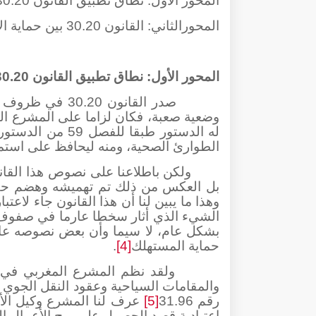
المحور الأول: نطاق تطبيق القانون 30.20
المحورالثاني: القانون 30.20 بين حماية الاقتصاد الوطني والتعسف على السائحين
المحور الأول: نطاق تطبيق القانون 30.20
صدر القانون 30.20 في ظروف استثنائية
وضعية صعبة، فكان لزاما على المشرع ال
له الدستور طبقا للفصل 59 من الدستور
الطوارئ الصحية، ومنه ليحافظ على استمر
ولكن باطلاعنا على نصوص هذا القا
بل العكس من ذلك تم تهميشه وهضم حقوق
وهذا ما يبين لنا أن هذا القانون جاء لاعتب
الشيء الذي أثار سخطا عارما في صفوف 
بشكل عام، لا سيما وأن بعض نصوصه عار
حماية المستهلك
[4]
.
والمقامات السياحية وعقود النقل الجوي ل
رقم 31.96
[5]
عرف لنا المشرع وكيل الأس
اعتيادية قصد الحصول على ربح الأعمال التا