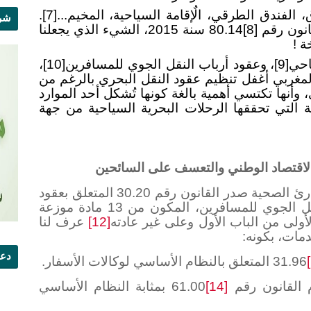
 الفندق الطرقي، الٌإقامة السياحية، المخيم...
[7]
.
شرو
قانون رقم
[8]
80.14 سنة 2015، الشيء الذي يجعلنا
خة
!
احي
[9]
، وعقود أرباب النقل الجوي للمسافرين
[10]
،
 المغربي أغفل تنظيم عقود النقل البحري بالرغم من
وأنها تكتسي أهمية بالغة كونها تُشكل أحد الموارد
ة التي تحققها الرحلات البحرية السياحية من جهة
تزامنا مع صدور مرسوم حالة الطوارئ الصحية صدر القانون رقم 30.20 المتعلق بعقود
الأسفار والمقامات السياحية وعقود النقل الجوي للمسافرين، المكون من 13 مادة موزعة
لأولى من الباب الأول وعلى غير عادته
[12]
عرف لنا
مات، بكونه:
دعو
31.96 المتعلق بالنظام الأساسي لوكالات الأسفار
.
 القانون رقم
[14]
61.00 بمثابة النظام الأساسي