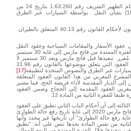
أرباب النقل السياحي الخاضعون لأحكام الظهير الشريف رقم 1.63.260 بتاريخ 24 من
بواسطة السيارات عبر الطرق
نون رقم 40.13 المتعلق بالطيران
ى عقود الأسفار والمقامات السياحية وعقود النقل
الجوي للمسافرين المقرر تنفيذها خلال الفترة الممتدة من فاتح مارس إلى غاية 30 سبتمبر
مُقرر
تنفيذها قبل فاتح مارس وبعد 30 سبتمبر لا
قود التي يتعلق موضوعها بالقانون رقم 31.96
لسيارات عبر الطرق والنصوص المتخذة لتطبيقه
[17]
لمشرع المغربي من هذا القانون العقود المتعلقة
 إلى الديار المقدسة لأداء فريضة الحج، فما مصير
مغربي العقود المقدمة إلى الحجاج وضمن العقود
طبقا للفقرة الثانية من المادة 12
.
لثالثة إلى أن أحكام الباب الثاني تطبق على العقود
المقرر تنفيذها خلال الفترة الممتدة من فاتح مارس 2020 إلى غاية تاريخ رفع حالة الطوارئ
ية رفع حالة الطوارئ" أن تاريخها غير محدد وأنها
الثانية من نفس المادة نجدها تنص على أنه: "تطبق
قرر تنفيذها خلال الفترة الممتدة من اليوم الموالي