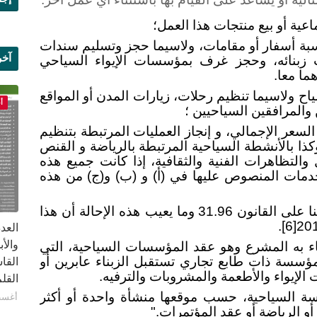
ية أو بيع منتجات هذا العمل؛
بة أسفار أو مقامات، ولاسيما حجز وتسليم سندات
آخر
 زبنائه، وحجز غرف بمؤسسات الإيواء السياحي
ما معا.
علم
ح ولاسيما تنظيم رحلات، زيارات المدن أو المواقع
أ
 والمرافقين السياحيين ؛
لسعر الإجمالي، و إنجاز العمليات المرتبطة بتنظيم
كذا بالأنشطة السياحية المرتبطة بالرياضة و القنص
التظاهرات الفنية والثقافية، إذا كانت جميع هذه
دمات المنصوص عليها في (أ) و (ب) و(ج) من هذه
والملاحظ أن مُشرع القانون 30.20 أحالنا على القانون 31.96 وما يعيب هذه الإحالة أن هذا
.
[6]
اء به المشرع وهو عقد المؤسسات السياحية، التي
ون 61.00 بأنها: "كل مؤسسة ذات طابع تجاري تستقبل الزبناء عابرين أو
القا
لإيواء والأطعمة والمشروبات والترفيه.
القلم ب
ة السياحية، حسب موقعها منشأة واحدة أو أكثر
أغسطس 1
أو الرياضة أو عقد المؤتمرات."