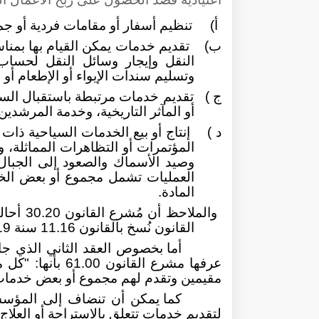
أ) تنظيم أسفار أو مقامات فردية أو جماع
ب) تقديم خدمات يمكن القيام بها بمناس
النقل وإيجار وسائل النقل لحساب
وتسليم سندات الإيواء أو الإطعام أو ه
ج ) تقديم خدمات مرتبطة باستقبال السيا
أو المآثر التاريخية، وخدمة المرشدين
د ) إنتاج أو بيع الخدمات السياحية ذات ا
المؤتمرات أو التظاهرات المماثلة، و
وصيد الأسماك والصعود إلى الجبال و
العمليات تشمل مجموع أو بعض الخ
المادة.
القانون نُسخ بالقانون 11.16 سنة 2019
أما بخصوص العقد الثاني الذي ج
عرفها مشرع القان
مقيمين وتقدم لهم مجموع أو بعض خدمات ا
كما يمكن أن تنضاف إلى المؤسس
لتقديم خدمات تتعلق بالاستراحة أو العلاج 