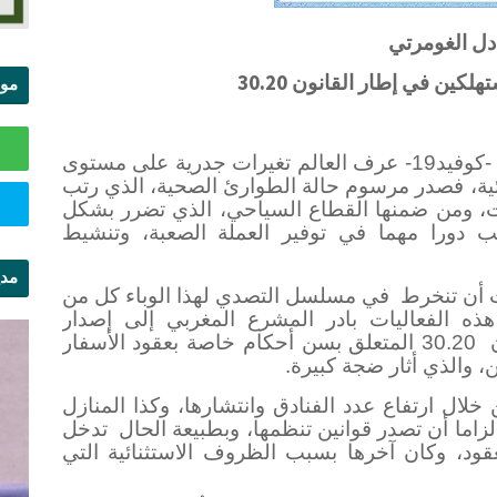
دل الغومرتي
تهلكين
في إطار القانون 30.20
موا
الس
على إثر تداعيات تفشي وباء كورونا -كوفيد19- عرف العالم تغيرات جدرية على مستوى
ئية، فصدر مرسوم حالة الطوارئ الصحية، الذي رتب
، ومن ضمنها القطاع السياحي، الذي تضرر بشكل
لعب دورا مهما في توفير العملة الصعبة، وتنشيط
مدي
 أن تنخرط
في مسلسل التصدي لهذا الوباء كل من
ال
الفعاليات بادر المشرع المغربي إلى إصدار
30.20 المتعلق بسن أحكام خاصة بعقود الأسفار
 والذي أثار ضجة كبيرة.
لال ارتفاع عدد الفنادق وانتشارها، وكذا المنازل
اما أن تصدر قوانين تنظمها، وبطبيعة الحال
تدخل
د، وكان آخرها بسبب الظروف الاستثنائية التي