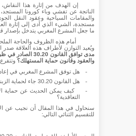
إن الهدف من إثارة هذا النقاش، ج
الناتجة عن تفشي وباء كورونا المستجد، 
والمقامات السياحية وعقود النقل الجوي
مستجدة، الشيء الذي أدى إلى إثارة ال
ما جعل المشرع المغربي يتدخل بإصدار قان
أمام هذه الظروف والحاجة الملحة
ويُعيد التوازن لأطراف هذه العلاقة صدر القانون 30.20. ومنه يمكننا طرح الإ
والعقود وقانون حماية المستهلك؟
وتتفرع 
-
هل توفق المشرع المغربي في إعادة 
-
هل القانون 30.20 جاء لحماية الزبناء أم جاء لاعتبارات أخرى؟
-
كيف يمكن الحديث عن حماية الا
التعاقدية؟
سنحاول في هذا المقال أن نجيب عن الإشك
للتقسيم الثنائي التالي: