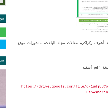
موا
الس
اذ أشرف ركراكي، مقالات مجلة الباحث، منشورات موقع
مدي
ال
سفله
https://drive.google.com/file/d/1udj8UCo
usp=sharin