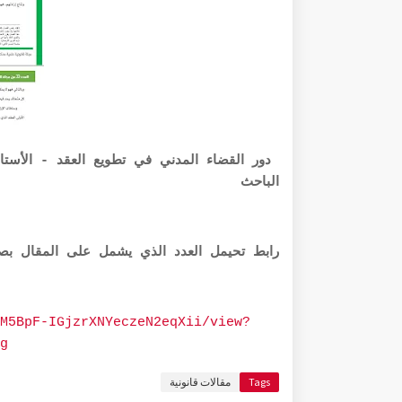
دور القضاء المدني في تطويع العقد - الأست
الباحث
رابط تحيمل العدد الذي يشمل على المقال بصيغة pdf أ
M5BpF-IGjzrXNYeczeN2eqXii/view?
g
Tags
مقالات قانونية