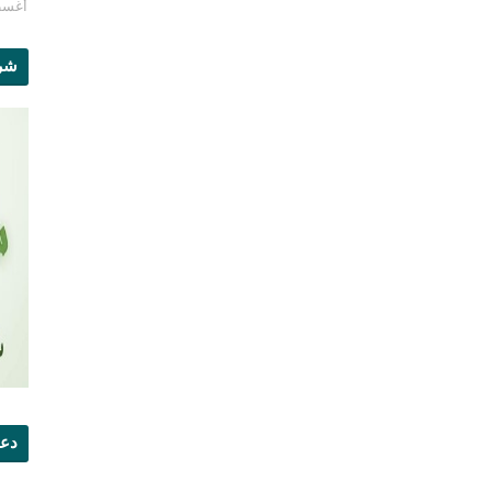
أغسطس 1
شرو
دعو