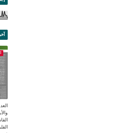
آخر
علم
أ
القا
القلم ب