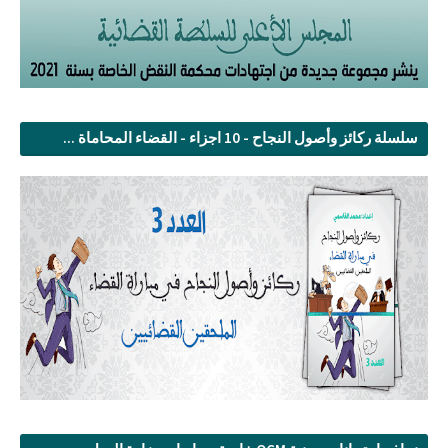
سلسلة ركائز وأصول النجاح - 10 اجزاء - القضاء المحاماة ...