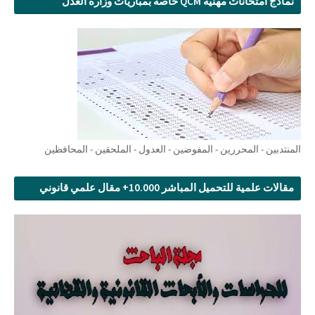
نماذج امتحانات مهنية QCM خاصة بمباريات وزارة العدل
المنتدبين - المحررين - المفوضين - العدول - الملحقين - المحافظين
مقالات علمية للتحميل المباشر 10.000+ مقال علمي قانوني