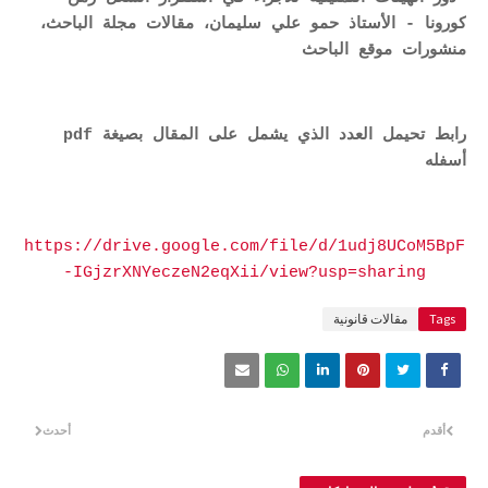
كورونا - الأستاذ حمو علي سليمان، مقالات مجلة الباحث،
منشورات موقع الباحث
رابط تحيمل العدد الذي يشمل على المقال بصيغة pdf
أسفله
https://drive.google.com/file/d/1udj8UCoM5BpF
-IGjzrXNYeczeN2eqXii/view?usp=sharing
Tags
مقالات قانونية
أقدم
أحدث