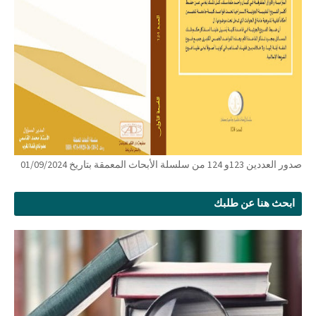
صدور العددين 123و 124 من سلسلة الأبحاث المعمقة بتاريخ 01/09/2024
ابحث هنا عن طلبك