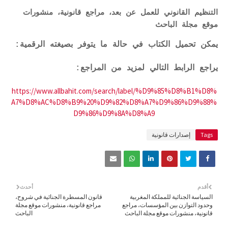
التنظيم القانوني للعمل عن بعد، مراجع قانونية، منشورات
موقع مجلة الباحث
يمكن تحميل الكتاب في حالة ما يتوفر بصيغته الرقمية:
يراجع الرابط التالي لمزيد من المراجع:
https://www.allbahit.com/search/label/%D9%85%D8%B1%D8%
A7%D8%AC%D8%B9%20%D9%82%D8%A7%D9%86%D9%88%
D9%86%D9%8A%D8%A9
Tags
إصدارات قانونية
أقدم
أحدث
السياسة الجنائية للمملكة المغربية
قانون المسطرة الجنائية في شروح،
وحدود التوازن بين المؤسسات، مراجع
مراجع قانونية، منشورات موقع مجلة
قانونية، منشورات موقع مجلة الباحث
الباحث