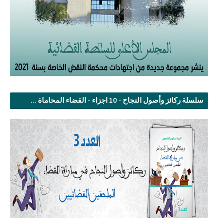
سلسلة ركائز وأصول النجاح - 10 اجزاء - القضاء المحاماة ...