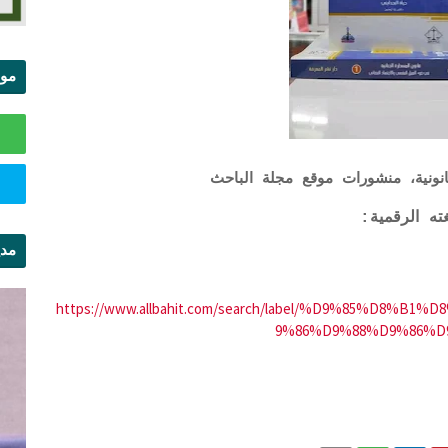
موا
الس
ونية، منشورات موقع مجلة الباحث
ته الرقمية:
مدي
ال
https://www.allbahit.com/search/label/%D9%85%D8
9%86%D9%88%D9%86%D