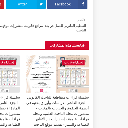
Twitter
Facebook
أقدم
التنظيم القانوني للعمل عن بعد، مراجع قانونية، منشورات موقع م
الباحث
قد تُعجبك هذه المشاركات
إصدارات قانونية
إصدارات قانو
سلسلة قراءات متقاطعة للباحث القانوني
سلسلة قراءات
- الجزء العاشر - دراسات وأوراق بحثية في
- الجزء الثام
أنظمة الحقوق والحريات بالمغرب -
المادة الاجتم
منشورات مجلة الباحث العلمية ومجلة
منشورات مجلة
قراءات علمية - إصدارات دار الأفاق
قراءات علمية 
للطباعة والنشر - تقديم موقع الباحث
للطباعة والنش