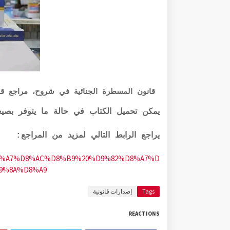
قانون المسطرة الجنائية في شروح، مراجع قان
يمكن تحميل الكتاب في حالة ما يتوفر بصيغ
يراجع الرابط التالي لمزيد من المراجع:
%B1%D8%A7%D8%AC%D8%B9%20%D9%82%D8%A7%D
9%8A%D8%A9
Tags
إصدارات قانونية
REACTIONS