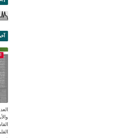
آخر
علم
أ
القا
القلم ب