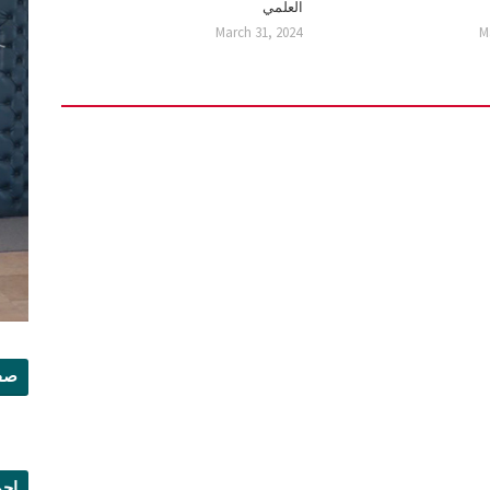
العلمي
March 31, 2024
M
صفح
إجم