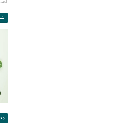
أغسطس 1
شرو
دعو