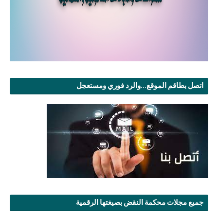
اتصل بطاقم الموقع...والرد فوري ومستعجل
جميع مجلات محكمة النقض بصيغتها الرقمية