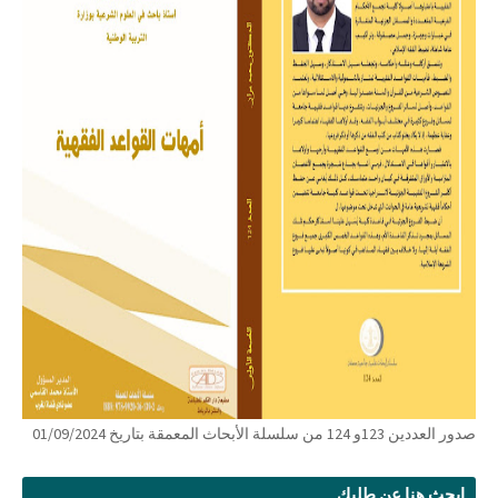
صدور العددين 123و 124 من سلسلة الأبحاث المعمقة بتاريخ 01/09/2024
ابحث هنا عن طلبك