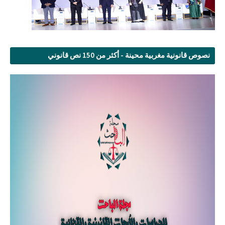
نصوص قانونية مغربية محينة - أكثر من 150 نص قانوني