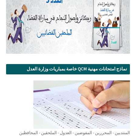
نماذج امتحانات مهنية QCM خاصة بمباريات وزارة العدل
المنتدبين - المحررين - المفوضين - العدول - الملحقين - المحافظين