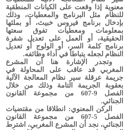
معنوية إذا وقعت على الكيانات المنطقية
للنظام مثل البرنامج والمعطيات، وذلك
بإدخال برنامج فيروس خبيث، أو بملئها
بمعلومات ومعطيات تفوق سعتها
الحقيقية، أو العمل على تعديل شفرة
برنامج كلمة السر، أو الولوج أو تعديل
النظام لجعله يتباطأ في أداء وظائفه.
وتجدر الإشارة هنا أن المشرع
المغربي قد عاقب على المحاولة في
جريمة عرقلة سير نظام المعالجة الآلية
بعقوبة الجريمة التامة وذلك من خلال
الفصل 9-607 من مجموعة القانون
الجنائي.
الركن المعنوي: انطلاقا من مقتضيات
الفصل 5-607 من مجموعة القانون
الجنائي، نجد أن المشرع المغربي، اشترط