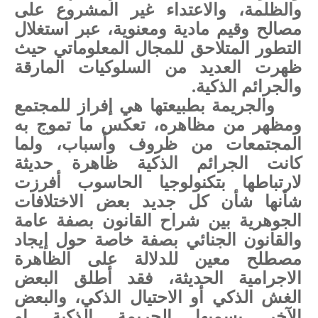
والظلمة، والاعتداء غير المشروع على
مصالح وقيم مادية ومعنوية، عبر استغلال
التطور المتلاحق للمجال المعلوماتي حيث
ظهرت العديد من السلوكيات المارقة
والجرائم الذكية.
والجريمة بطبيعتها هي إفراز للمجتمع
ومظهر من مظاهره، تعكس ما تموج به
المجتمعات من ظروف وأسباب، ولما
كانت الجرائم الذكية ظاهرة حديثة
لارتباطها بتكنولوجيا الحاسوب أفرزت
شأنها شأن كل جديد بعض الاختلافات
الجوهرية بين شراح القانون بصفة عامة
والقانون الجنائي بصفة خاصة حول إيجاد
مصطلح معين للدلالة على الظاهرة
الاجرامية الحديثة، فقد أطلق البعض
الغش الذكي أو الاحتيال الذكي، والبعض
الآخر يسميها الجريمة الذكية او