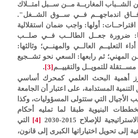
ن الشــباب المغاربــة مــن ســبل امتــلاك
آفــاق اندماجهــم فــي ســوق الشــغل".
اقتراحــات: أولها: واجب ضمان استقلالية
ها: ضرورة جعــل الطالــب فــي صلــب
ء التعليــم العالــي والمهنــي؛ وثالثها:
ـن المهني؛ ثم رابعها: السعي نحو تشــجيع
مســتقلة للتمويــل والتقييــم
[3]
.
رز أهمية البحث العلمي كمحرك أساسي
لتنمية المستدامة، على اعتبار أن الجامعة
ب الأجيال التي ستتولى المسؤوليات، وكذا
خططات البنيوية طبقا لما تمليه أحكام
اتيجية للإصلاح 2015-2030
[4]
التي
 إلى تحويل اختياراتها الكبرى إلى قانون،