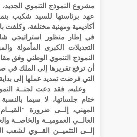
أكاديمية ومهنية مختلفة، وكلفت ب
في إطار منظور استراتيجي شام
التعديلات الكبرى المأمولة والم
النموذج التنموي الوطني وفق مقا
التي فرضت تمديد عملها إلى بداية سنة
وعليه، فقد دعت لجنــة النمو
ختام جلساتها، لا سيما بالنسبة 
المهني، إلــى ضرورة "القيــام
العالــي العموميــة والخاصــة وا
إلــى التثميــن القــوي لشعب ال