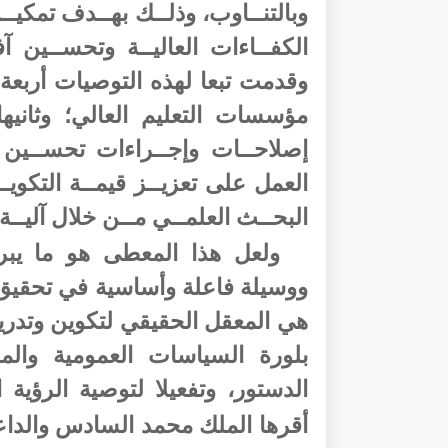
وبالتنــاوب، وذلــك بهــدف تمكيــ
الكفــاءات العاليــة وتحســين 
وقدمت تبعا لهذه التوصيات أربعة 
مؤسسات التعليم العالي؛ وثاني
إصلاحــات وإجــراءات تحســين أدا
العمل على تعزيــز قيمــة التكويـ
البحــث العلمــي مــن خلال آليــة 
ولعل هذا المعطى هو ما يب
ووسيلة فاعلة وأساسية في تحقيق ا
هي المعقل الحقيقي لتكوين وتدري
بلورة السياسات العمومية والم
الدستور، وتفعيلا لتوصية الرؤية الاستر
أقرها الملك محمد السادس والداعية