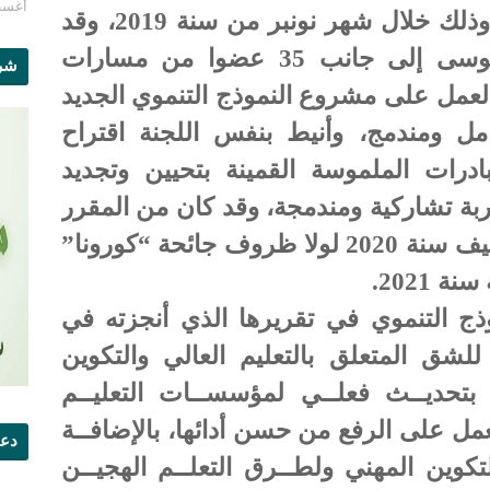
أغسطس 1
مشروع النموذج التنموي الجديد، وذلك خلال شهر نونبر من سنة 2019، وقد
عهد برئاستها للسيد شكيب بنموسى إلى جانب 35 عضوا من مسارات
شرو
العمل على مشروع النموذج التنموي الجديد
ل ومندمج، وأنيط بنفس اللجنة اقتراح
بادرات الملموسة القمينة بتحيين وتجديد
ربة تشاركية ومندمجة، وقد كان من المقرر
أن ترفع تقريرها إلى الملك في صيف سنة 2020 لولا ظروف جائحة “كورونا”
 2021.
ذج التنموي في تقريرها الذي أنجزته في
للشق المتعلق بالتعليم العالي والتكوين
 بتحديــث فعلــي لمؤسســات التعليــم
لعمل على الرفع من حسن أدائها، بالإضافــة
دعو
تكوين المهني ولطــرق التعلــم الهجيــن