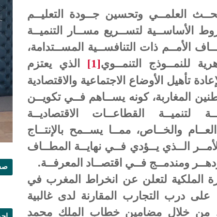
ـث العلمــي وتحسين جــودة التعليــم
وط الأساســية لتســريع مســار التنميــة
ـاف الأمــم ذات التنافســية المســتدامة،
رية للنمــوذج التنمــوي
[1]
الذي يعتزم
ادة تأهيل الأوضاع الاجتماعية والاقتصادية
نين المغاربة، كونه يســاهم فــي تكويــن
ـة لتنميــة القطاعــات الاقتصاديــة
لعــام والخــاص، ممــا يســمح بالإنتــاج
لأمــر الــذي يــؤدي فــي نهايــة المطــاف
دهــر ومندمــج فــي اقتصــاد المعرفــة.
صفح
رة الملكية لتعلن عن انخراط المغرب في
على درب التجارب المقارنة لدى غالبية
و، من خلال مضامين خطاب الملك محمد
إجم