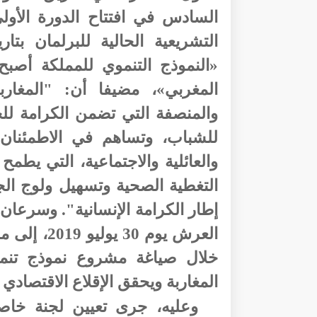
السادس في افتتاح الدورة الأولى
«النموذج التنموي للمملكة أصبح
المغربي»، مضيفا أن: "المغاربة
والمنصفة التي تضمن الكرامة ل
للشباب، وتساهم في الاطمئنان وا
والعائلية والاجتماعية، التي يطم
التغطية الصحية وتسهيل ولوج الج
إطار الكرامة الإنسانية"
.
وسرعان ما
العرش يوم 0
خلال صياغة مشروع نموذج تنم
المغاربة ويحقق الإقلاع الاقتصادي
وعليه، جرى تعيين لجنة خاص