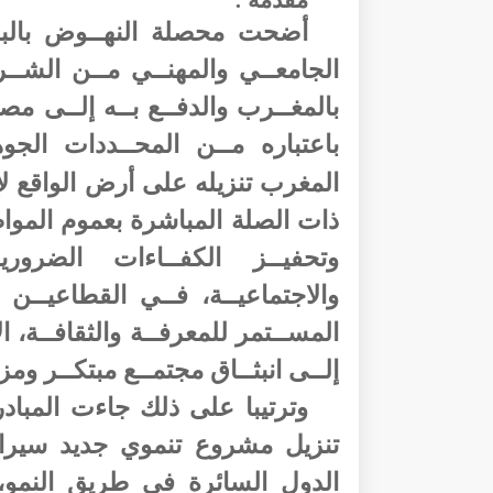
أضحت محصلة النهــوض بالبحـ
الجامعــي والمهنــي مــن الشــر
بالمغــرب والدفــع بــه إلــى مصـ
باعتباره مــن المحــددات الجوه
المغرب تنزيله على أرض الواقع لإع
ذات الصلة المباشرة بعموم المواط
وتحفيــز الكفــاءات الضروريـ
والاجتماعيــة، فــي القطاعيــن ا
المســتمر للمعرفــة والثقافــة، ا
إلــى انبثــاق مجتمــع مبتكــر ومز
وترتيبا على ذلك جاءت المباد
تنزيل مشروع تنموي جديد سيرا 
الدول السائرة في طريق النم