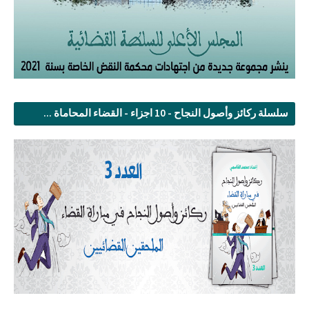
سلسلة ركائز وأصول النجاح - 10 اجزاء - القضاء المحاماة ...