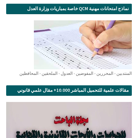
نماذج امتحانات مهنية QCM خاصة بمباريات وزارة العدل
المنتدبين - المحررين - المفوضين - العدول - الملحقين - المحافظين
مقالات علمية للتحميل المباشر 10.000+ مقال علمي قانوني