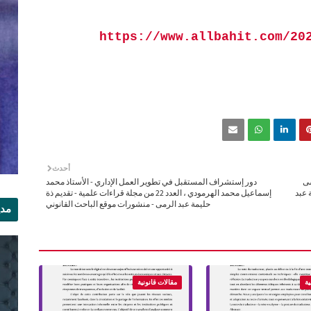
https://www.allbahit.com/20
أحدث
سى
دور إستشراف المستقبل في تطوير العمل الإداري - الأستاذ محمد
يمة عبد
إسماعيل محمد الهرمودي ، العدد 22 من مجلة قراءات علمية - تقديم ذة
حليمة عبد الرمى - منشورات موقع الباحث القانوني
مدي
الر
ية
مقالات قانونية