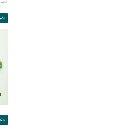
أغسطس 1
شرو
دعو