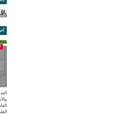
آخر
علم
أ
القا
القلم ب