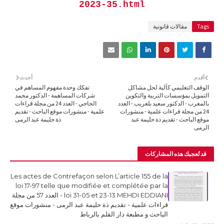
2023-35.html
Tags
مقالات قانونية
أقدم
أحدث
الوقف التعليمي كآلية لحل مشاكل
تفكك وحدة مفهوم المساهم في
التمويل بمؤسسات التربية والتكوين
شركات المساهمة - الدكتور محمد
بالمغرب - الدكتور سعيد بلغريب - العدد
الحاجي - العدد 24 من مجلة قراءات
24 من مجلة قراءات علمية - منشورات
علمية - منشورات موقع الباحث - تقديم
موقع الباحث - تقديم ذة حليمة عبد
ذة حليمة عبد الرمى
الرمى
قد تُعجبك هذه المشاركات
Les actes de Contrefaçon selon L’article 155 de la
loi 17-97 telle que modifiée et complétée par la
loi 31-05 et 23-13 MEHDI EDDIANI - العدد 57 من مجلة
قراءات علمية - تقديم ذة حليمة عبد الرمى - منشورات موقع
الباحث و مطبعة دار القلم بالرباط