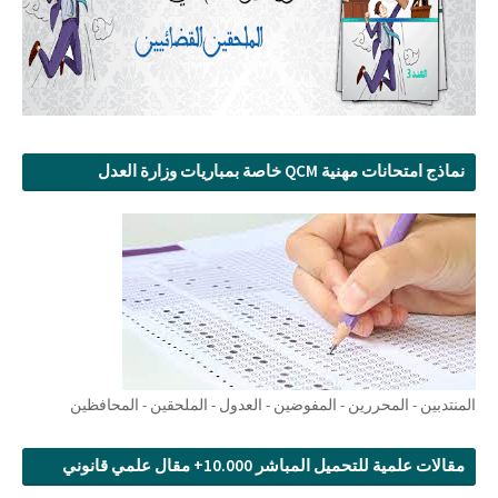
نماذج امتحانات مهنية QCM خاصة بمباريات وزارة العدل
المنتدبين - المحررين - المفوضين - العدول - الملحقين - المحافظين
مقالات علمية للتحميل المباشر 10.000+ مقال علمي قانوني