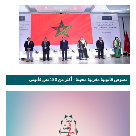
نصوص قانونية مغربية محينة - أكثر من 150 نص قانوني