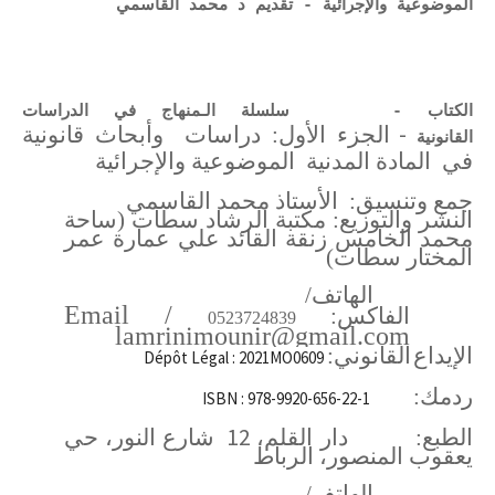
الموضوعية والإجرائية - تقديم د محمد القاسمي
الكتاب - سلسلة الـمنهاج في الدراسات
-
الجزء الأول: دراسات
وأبحاث قانونية
القانونية
في
المادة المدنية
الموضوعية والإجرائية
جمع وتنسيق:
الأستاذ محمد القاسمي
النشر والتوزيع: مكتبة الرشاد سطات (ساحة
محمد الخامس زنقة القائد علي عمارة عمر
المختار سطات)
الهاتف/
Email
/
الفاكس:
0523724839
lamrinimounir@gmail.com
الإيداع
القانوني:
Dépôt Légal : 2021MO0609
ردمك:
ISBN : 978-9920-656-22-1
12
الطبع:
دار القلم،
شارع النور، حي
يعقوب المنصور، الرباط
الهاتف/