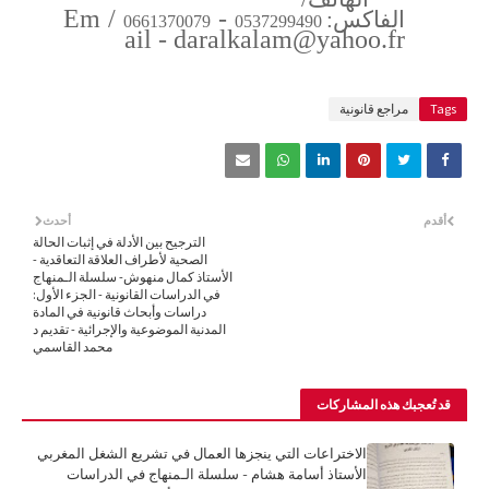
Em
/
-
الفاكس:
0661370079
0537299490
ail - daralkalam@yahoo.fr
Tags
مراجع قانونية
أقدم
أحدث
الترجيح بين الأدلة في إثبات الحالة
الصحية لأطراف العلاقة التعاقدية -
الأستاذ كمال منهوش- سلسلة الـمنهاج
في الدراسات القانونية - الجزء الأول:
دراسات وأبحاث قانونية في المادة
المدنية الموضوعية والإجرائية - تقديم د
محمد القاسمي
قد تُعجبك هذه المشاركات
الاختراعات التي ينجزها العمال في تشريع الشغل المغربي
الأستاذ أسامة هشام - سلسلة الـمنهاج في الدراسات