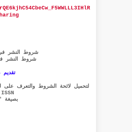
rQE6kjhC54CbeCw_F5WWLLL3IHlR
haring
شروط النشر في
شروط النشر ف
تقديم ذ
لتحميل لائحة الشروط والتعرف على لجا
ISSN والإيداع القانوني
بصيغة pdf الرابط أسفله