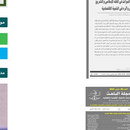
موا
الس
مدي
ال