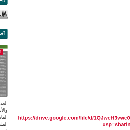
آخر
علم
أ
القا
https://drive.google.com/file/d/1QJwcH3
القلم ب
usp=shari