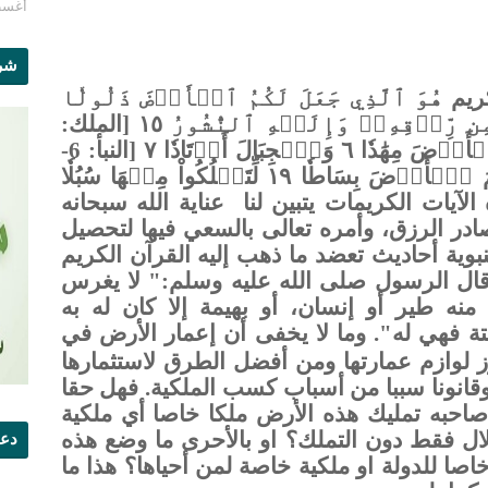
أغسطس 1
شرو
كريم
هُوَ ٱلَّذِي جَعَلَ لَكُمُ ‌ٱلۡأَرۡضَ ‌ذَلُولٗا
فَٱمۡشُواْ فِي مَنَاكِبِهَا وَكُلُواْ مِن رِّزۡقِهِۦۖ وَإِلَيۡهِ ٱلنُّشُورُ ١٥ [الملك:
أَلَمۡ نَجۡعَلِ ٱلۡأَرۡضَ مِهَٰدٗا ٦ ‌وَٱلۡجِبَالَ ‌أَوۡتَادٗا ٧ [النبأ: 6-
وَٱللَّهُ جَعَلَ لَكُمُ ‌ٱلۡأَرۡضَ ‌بِسَاطٗا ١٩ لِّتَسۡلُكُواْ مِنۡهَا سُبُلٗا
لآيات الكريمات يتبين لنا عناية الله سبحانه
صادر الرزق، وأمره تعالى بالسعي فيها لتحصيل
وية أحاديث تعضد ما ذهب إليه القرآن الكريم
. قال الرسول صلى الله عليه وسلم:" لا يغرس
نه طير أو إنسان، أو بهيمة إلا كان له به
تة فهي له". وما لا يخفى أن إعمار الأرض في
ز لوازم عمارتها ومن أفضل الطرق لاستثمارها
 وقانونا سببا من أسباب كسب الملكية. فهل حقا
احبه تمليك هذه الأرض ملكا خاصا أي ملكية
ال فقط دون التملك؟ او بالأحرى ما وضع هذه
دعو
صا للدولة او ملكية خاصة لمن أحياها؟ هذا ما