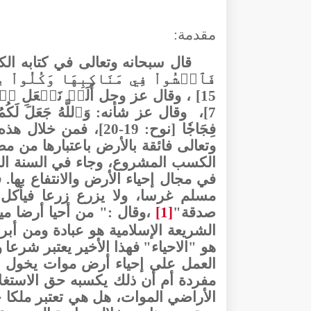
مقدمة:
قال سبحانه وتعالى في كتابه ال
15]
، وقال عز وجل
7]،
وقال عز شأنه:
فِجَاجٗا [نوح: 19-20]، ف
من خلال هذه ا
وتعالى فائقة بالأرض باعتبارها من م
الكسب المشروع، وجاء في السنة النب
في مجال إحياء الأرض والانتفاع بها
مسلم غرسا، ولا يزرع زرعا فيأكل م
صدقة"
[1]
،وقال :" من أحيا أرضا مي
الشريعة الإسلامية هو عبادة ومن أبر
هو "الاحياء" فهذا الأخير يعتبر شرعا
العمل على إحياء أرض موات يخول ص
مفردة أم أن ذلك يكسبه حق الاستغل
الأراضي الموات، هل هي تعتبر ملكا خا