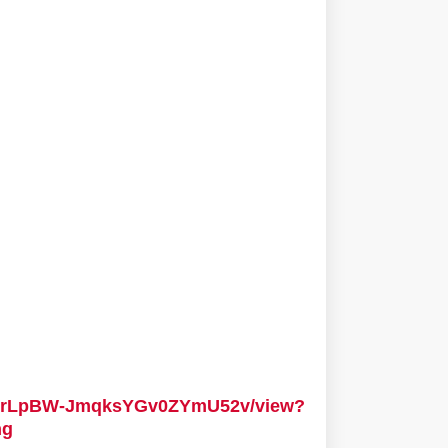
vwc0rLpBW-JmqksYGv0ZYmU52v/view?
ng