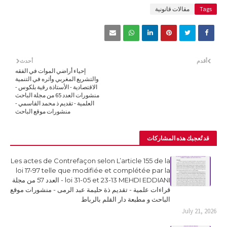
Tags
مقالات قانونية
أقدم
أحدث
إحياء أراضي الموات في الفقه
والتشريع المغربي وأثره في التنمية
الاقتصادية - الأستاذة رقية بلكوس -
منشورات العدد 65 من مجلة الباحث
العلمية - تقديم ذ محمد القاسمي -
منشورات موقع الباحث
قد تُعجبك هذه المشاركات
Les actes de Contrefaçon selon L’article 155 de la
loi 17-97 telle que modifiée et complétée par la
loi 31-05 et 23-13 MEHDI EDDIANI - العدد 57 من مجلة
قراءات علمية - تقديم ذة حليمة عبد الرمى - منشورات موقع
الباحث و مطبعة دار القلم بالرباط
July 21, 2026