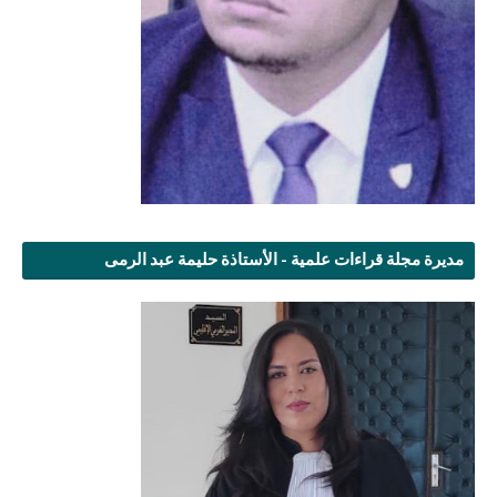
مديرة مجلة قراءات علمية - الأستاذة حليمة عبد الرمى