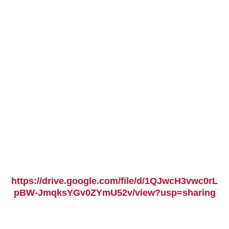
https://drive.google.com/file/d/1QJwcH3vwc0rL
pBW-JmqksYGv0ZYmU52v/view?usp=sharing