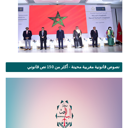
نصوص قانونية مغربية محينة - أكثر من 150 نص قانوني