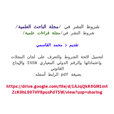
شروط النشر في /
مجلة الباحث العلمية
/
شروط النشر في
/م
جلة قراءات علمية
/
تقديم ذ محمد القاسمي
لتحميل لائحة الشروط والتعرف على لجان المجلات
واعتماداتها والرقم الدولي المعياري ISSN والإيداع
القانوني
بصيغة pdf الرابط أسفله:
https://drive.google.com/file/d/1AJqQkK0GM1mt
ZcK0hL007HY8pusPdT5W/view?usp=sharing