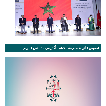
نصوص قانونية مغربية محينة - أكثر من 150 نص قانوني