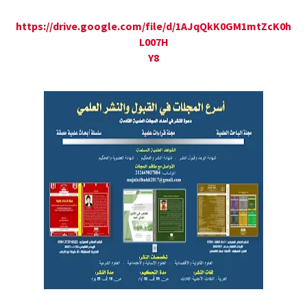
https://drive.google.com/file/d/1AJqQkK0GM1mtZcK0h
L007H
Y8