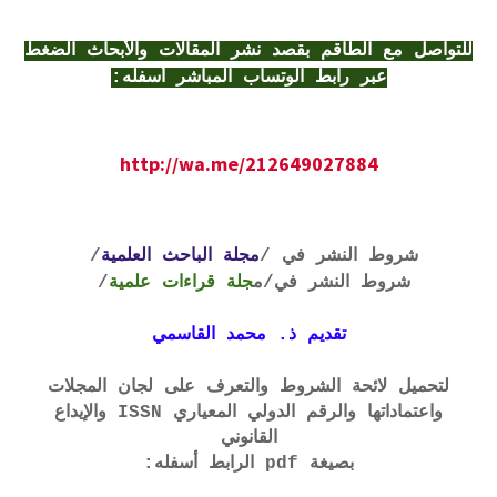
للتواصل مع الطاقم بقصد نشر المقالات والأبحاث الضغط
عبر رابط الوتساب المباشر أسفله:
http://wa.me/212649027884
شروط النشر في /
مجلة الباحث العلمية
/
شروط النشر في
/م
جلة قراءات علمية
/
تقديم ذ. محمد القاسمي
لتحميل لائحة الشروط والتعرف على لجان المجلات
واعتماداتها والرقم الدولي المعياري ISSN والإيداع
القانوني
بصيغة pdf الرابط أسفله: