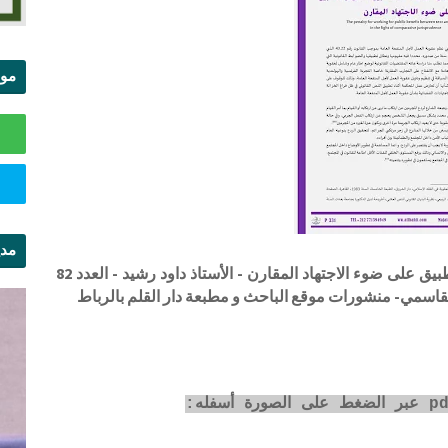
موا
الس
مدي
عقوبة العمل لأجل المنفعة العامة بين النص والتطبيق على ضوء الاجتهاد المقارن - الأستاذ داود رشيد - العدد 82
ال
لقاسمي- منشورات موقع الباحث و مطبعة دار القلم بالرباط