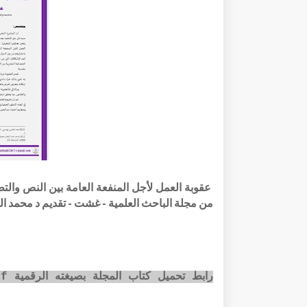
من مجلة الباحث العلمية - غشت - تقديم د محمد ا
رابط تحميل كتاب المجلة بصيغته الرقمية pdf عبر الضغط على الصورة أسفله: