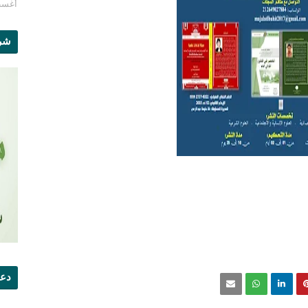
أغسطس 1
شرو
دعو