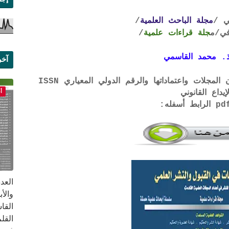
ي /
مجلة الباحث العلمية
/
ي
/م
جلة قراءات علمية
/
. محمد القاسمي
آخر
علم
لتحميل لائحة الشروط والتعرف على لجان المجلات واعتماداتها والرقم الدولي المعياري ISSN
أ
إيداع القانوني
القا
القلم ب