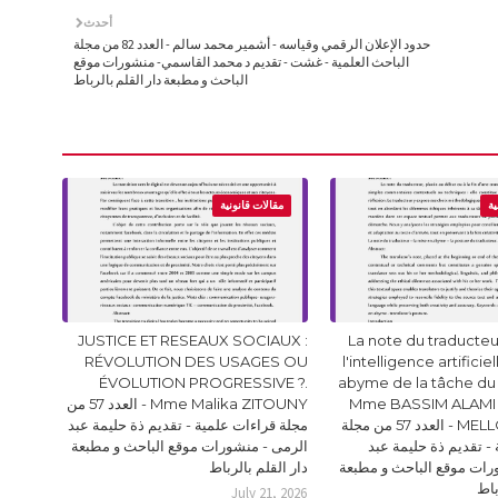
أحدث
حدود الإعلان الرقمي وقياسه - أشمير محمد سالم - العدد 82 من مجلة
الباحث العلمية - غشت - تقديم د محمد القاسمي- منشورات موقع
الباحث و مطبعة دار القلم بالرباط
ية
مقالات قانونية
JUSTICE ET RESEAUX SOCIAUX :
La note du traducteur
RÉVOLUTION DES USAGES OU
l'intelligence artificie
ÉVOLUTION PROGRESSIVE ?.
abyme de la tâche du
Mme BASSIM ALAMI 
Mme Malika ZITOUNY - العدد 57 من
MELLOUKI Ismail - العدد 57 من مجلة
مجلة قراءات علمية - تقديم ذة حليمة عبد
- تقديم ذة حليمة عبد
الرمى - منشورات موقع الباحث و مطبعة
رات موقع الباحث و مطبعة
دار القلم بالرباط
باط
July 21, 2026