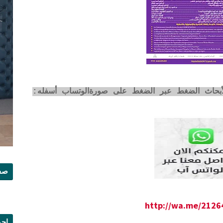
لأبحاث الضغط عبر الضغط على صورةالوتساب أسفله:
صفح
http://wa.me/212
إجم