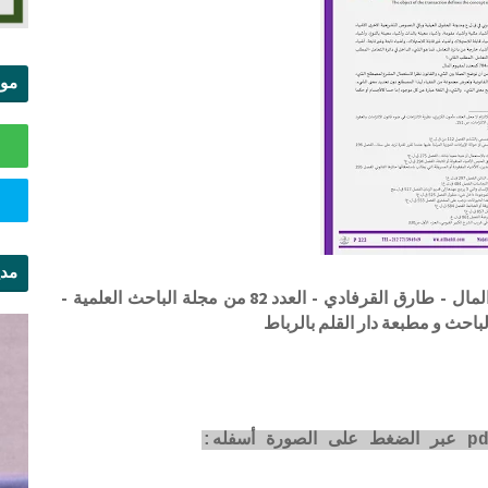
موا
الس
مدي
الشيء الداخل في دائرة التعامل محدد لمفهوم المال - طارق القرفادي - العدد 82 من مجلة الباحث العلمية -
ال
احث و مطبعة دار القلم بالرباط