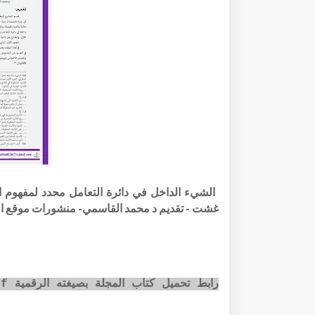
غشت - تقديم د محمد القاسمي- منشورات موقع الب
رابط تحميل كتاب المجلة بصيغته الرقمية pdf عبر الضغط على الصورة أسفله: