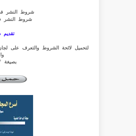
شروط النشر ف
شروط النشر ف
تقديم ذ
وال
بصيغة pdf الرابط أسفله: