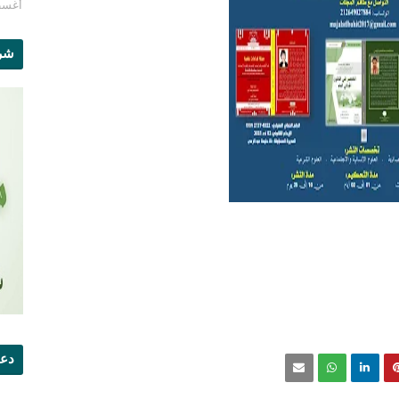
أغسطس 1
شرو
دعو