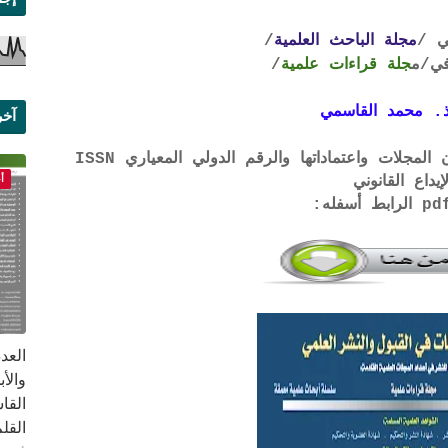
ي /
مجلة الباحث العلمية
/
ي
/م
جلة قراءات علمية
/
. محمد القاسمي
آخر
علم
لتحميل لائحة الشروط والتعرف على لجان المجلات واعتماداتها والرقم الدولي المعياري ISSN
أ
إيداع القانوني
القا
القلم ب