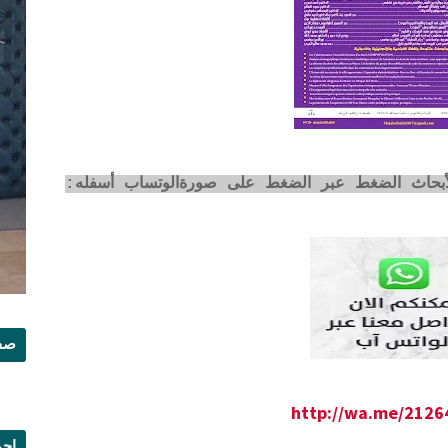
لأبحاث الضغط عبر الضغط على صورةالوتساب أسفله:
صفح
http://wa.me/212
إجم