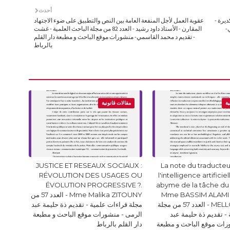
أحدث
2. عبدالحميد اكديرة -
عقوبة العمل لأجل المنفعة العامة بين النص والتطبيق على ضوء الاجتهاد
ي-
المقارن - الأستاذ داود رشيد - العدد 82 من مجلة الباحث العلمية - غشت
- تقديم د محمد القاسمي- منشورات موقع الباحث و مطبعة دار القلم
بالرباط
ية
مقالات قانونية
JUSTICE ET RESEAUX SOCIAUX :
La note du traducteur
RÉVOLUTION DES USAGES OU
l'intelligence artificie
ÉVOLUTION PROGRESSIVE ?.
abyme de la tâche du
Mme BASSIM ALAMI 
Mme Malika ZITOUNY - العدد 57 من
MELLOUKI Ismail - العدد 57 من مجلة
مجلة قراءات علمية - تقديم ذة حليمة عبد
- تقديم ذة حليمة عبد
الرمى - منشورات موقع الباحث و مطبعة
رات موقع الباحث و مطبعة
دار القلم بالرباط