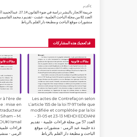
أقدم
جريمة الاتجار بالبشر دراسة في ضوء القانون 7.14
العدد 82 من مجلة الباحث العلمية - غشت - تقديم د محمد القاسم
منشورات موقع الباحث و مطبعة دار القلم بالرباط
قد تُعجبك هذه المشاركات
مقالات قانونية
مقالات قانون
 à l'ère de
Les actes de Contrefaçon selon
lle : mise en
L’article 155 de la loi 17-97 telle que
 traducteur
modifiée et complétée par la loi
Siham – M.
31-05 et 23-13 MEHDI EDDIANI -
العدد 57 من مجلة قراءات علمية - تقديم
ذة حليمة عبد الرمى - منشورات موقع
قراءات علمية 
الباحث و مطبعة دار القلم بالرباط
الرمى - منشو