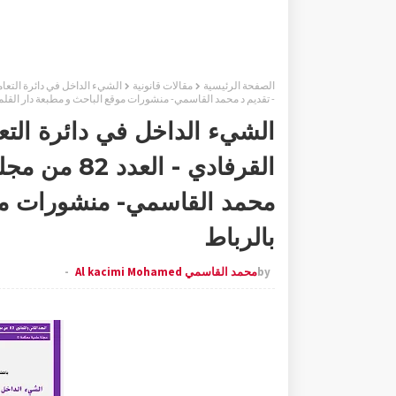
الصفحة الرئيسية
مقالات قانونية
- تقديم د محمد القاسمي- منشورات موقع الباحث و مطبعة دار القلم
الشيء الداخل في دائرة التع
القرفادي - 
محمد القاسمي- منشورات موق
بالرباط
by
محمد القاسمي Al kacimi Mohamed