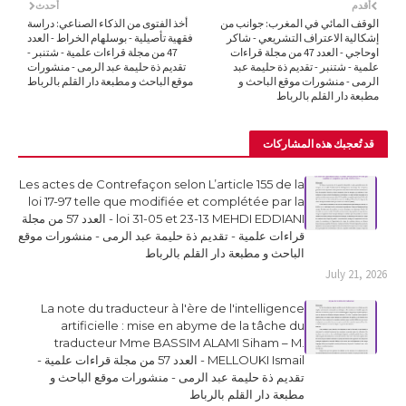
أقدم
أحدث
الوقف المائي في المغرب: جوانب من
أخذ الفتوى من الذكاء الصناعي: دراسة
إشكالية الاعتراف التشريعي - شاكر
فقهية تأصيلية - بوسلهام الخراط - العدد
اوحاجي - العدد 47 من مجلة قراءات
47 من مجلة قراءات علمية - شتنبر -
علمية - شتنبر - تقديم ذة حليمة عبد
تقديم ذة حليمة عبد الرمى - منشورات
الرمى - منشورات موقع الباحث و
موقع الباحث و مطبعة دار القلم بالرباط
مطبعة دار القلم بالرباط
قد تُعجبك هذه المشاركات
Les actes de Contrefaçon selon L’article 155 de la
loi 17-97 telle que modifiée et complétée par la
loi 31-05 et 23-13 MEHDI EDDIANI - العدد 57 من مجلة
قراءات علمية - تقديم ذة حليمة عبد الرمى - منشورات موقع
الباحث و مطبعة دار القلم بالرباط
July 21, 2026
La note du traducteur à l'ère de l'intelligence
artificielle : mise en abyme de la tâche du
traducteur Mme BASSIM ALAMI Siham – M.
MELLOUKI Ismail - العدد 57 من مجلة قراءات علمية -
تقديم ذة حليمة عبد الرمى - منشورات موقع الباحث و
مطبعة دار القلم بالرباط