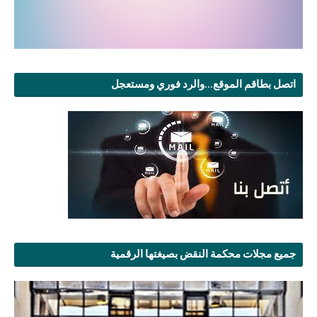
اتصل بطاقم الموقع...والرد فوري ومستعجل
جميع مجلات محكمة النقض بصيغتها الرقمية