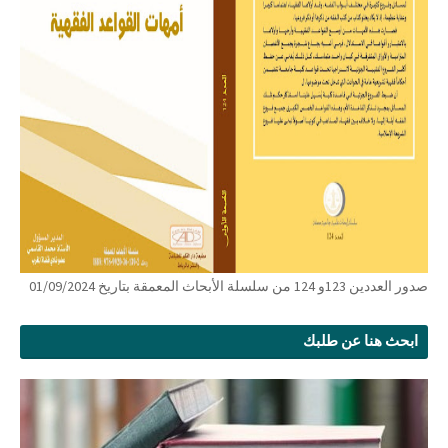
صدور العددين 123و 124 من سلسلة الأبحاث المعمقة بتاريخ 01/09/2024
ابحث هنا عن طلبك