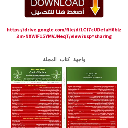
https://drive.google.com/file/d/1Cf7cUDetaH6blz
3m-NXWIF15YMVJNeqT/view?usp=sharing
واجهة كتاب المجلة