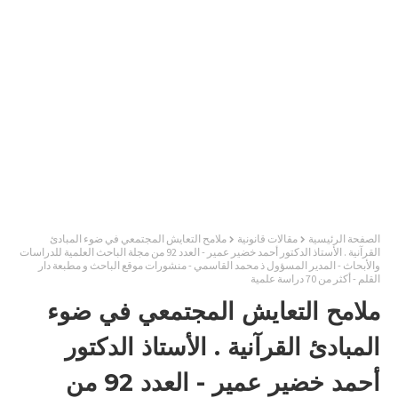
الصفحة الرئيسية
مقالات قانونية
ملامح التعايش المجتمعي في ضوء المبادئ
القرآنية . الأستاذ الدكتور أحمد خضير عمير - العدد 92 من مجلة الباحث العلمية للدراسات
والأبحاث - المدير المسؤول ذ محمد القاسمي - منشورات موقع الباحث و مطبعة دار
القلم - أكثر من 70 دراسة علمية
ملامح التعايش المجتمعي في ضوء
المبادئ القرآنية . الأستاذ الدكتور
أحمد خضير عمير - العدد 92 من