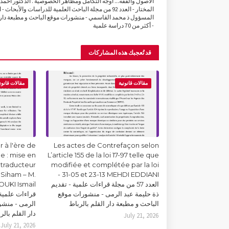
الأصول والفقه... أوجُه التكامل ومظاهر الخصوصية . الدكتور أحمد
المختار - العدد 92 من مجلة الباحث العلمية للدراسات والأبحاث -
المسؤول ذ محمد القاسمي - منشورات موقع الباحث و مطبعة دار 
- أكثر من 70 دراسة علمية
قد تُعجبك هذه المشاركات
مقالات قانونية
مقالات قانون
 à l'ère de
Les actes de Contrefaçon selon
lle : mise en
L’article 155 de la loi 17-97 telle que
 traducteur
modifiée et complétée par la loi
Siham – M.
31-05 et 23-13 MEHDI EDDIANI -
العدد 57 من مجلة قراءات علمية - تقديم
ذة حليمة عبد الرمى - منشورات موقع
قراءات علمية 
الباحث و مطبعة دار القلم بالرباط
الرمى - منشو
دار القلم بالر
July 21, 2026
July 21, 2026