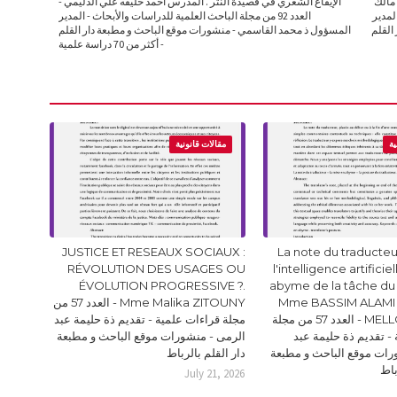
 مالك
الإيقاع الشعري في قصيدة النثر . المدرس أحمد خليفه علي الدليمي -
 المدير
العدد 92 من مجلة الباحث العلمية للدراسات والأبحاث - المدير
القلم
المسؤول ذ محمد القاسمي - منشورات موقع الباحث و مطبعة دار القلم
- أكثر من 70 دراسة علمية
ية
مقالات قانونية
JUSTICE ET RESEAUX SOCIAUX :
La note du traducteur
RÉVOLUTION DES USAGES OU
l'intelligence artificie
ÉVOLUTION PROGRESSIVE ?.
abyme de la tâche du
Mme BASSIM ALAMI 
Mme Malika ZITOUNY - العدد 57 من
MELLOUKI Ismail - العدد 57 من مجلة
مجلة قراءات علمية - تقديم ذة حليمة عبد
- تقديم ذة حليمة عبد
الرمى - منشورات موقع الباحث و مطبعة
رات موقع الباحث و مطبعة
دار القلم بالرباط
باط
July 21, 2026