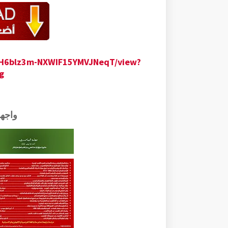
taH6blz3m-NXWIF15YMVJNeqT/view?
g
واجه