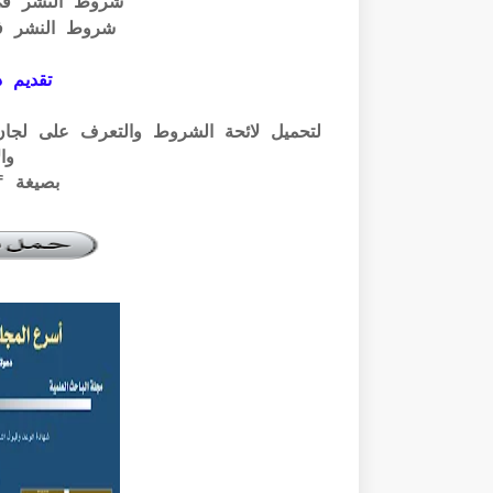
شروط النشر ف
شروط النشر ف
تقديم ذ
وال
بصيغة pdf الرابط أسفله: