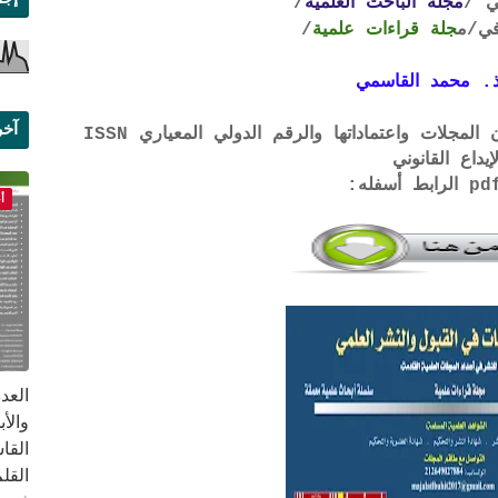
ي /
مجلة الباحث العلمية
/
ي
/م
جلة قراءات علمية
/
. محمد القاسمي
آخر
لتحميل لائحة الشروط والتعرف على لجان المجلات واعتماداتها والرقم الدولي المعياري ISSN
إيداع القانوني
علم
أ
القا
القلم ب