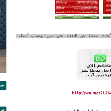
لأبحاث الضغط عبر الضغط على صورةالوتساب أسفله:
صفح
http://wa.me/212
إجم