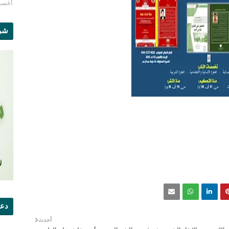
أغسطس 1
شرو
دعو
أحدث