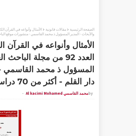
الصفحة الرئيسية
مقالات قانونية
والأبحاث - المدير المسؤول ذ محمد القاسمي - منشورات موقع الباحث و مطبعة د
الأمثال وأنواعه في القرآن ا
العدد 92 من مجلة الباح
المسؤول ذ محمد القاسمي -
دار القلم - أكثر من 70 دراسة علمية
by
محمد القاسمي Al kacimi Mohamed