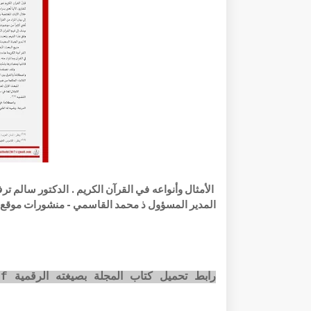
المدير المسؤول ذ محمد القاسمي - منشورات موقع الباحث و مط
رابط تحميل كتاب المجلة بصيغته الرقمية pdf عبر الضغط على الصورة أسفله: