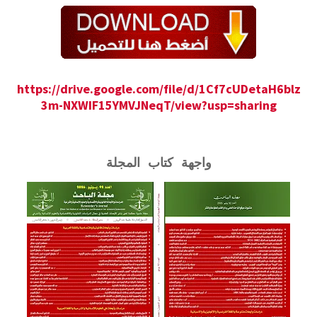
https://drive.google.com/file/d/1Cf7cUDetaH6blz
3m-NXWIF15YMVJNeqT/view?usp=sharing
واجهة كتاب المجلة