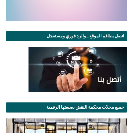
اتصل بطاقم الموقع...والرد فوري ومستعجل
جميع مجلات محكمة النقض بصيغتها الرقمية