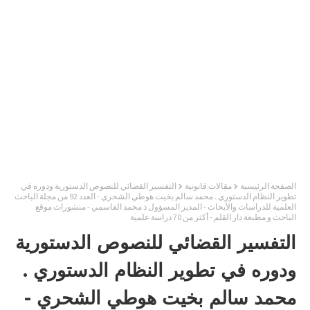
الصفحة الرئيسية
مقالات قانونية
التفسير القضائي للنصوص الدستورية ودوره في
تطوير النظام الدستوري . محمد سالم بخيت هوطي الشحري - العدد 92 من مجلة الباحث
العلمية للدراسات والأبحاث - المدير المسؤول ذ محمد القاسمي - منشورات موقع
الباحث و مطبعة دار القلم - أكثر من 70 دراسة علمية
التفسير القضائي للنصوص الدستورية
ودوره في تطوير النظام الدستوري .
محمد سالم بخيت هوطي الشحري -