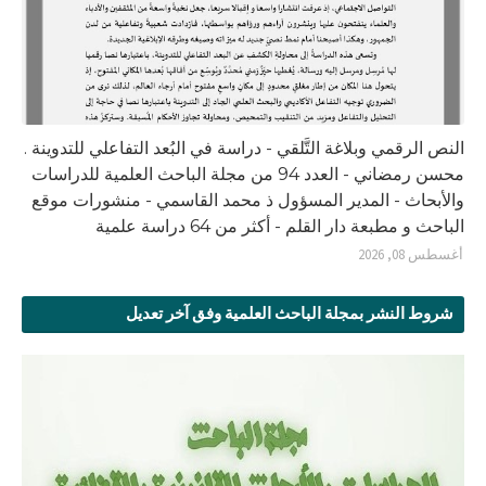
النص الرقمي وبلاغة التَّلقي - دراسة في البُعد التفاعلي للتدوينة .
محسن رمضاني - العدد 94 من مجلة الباحث العلمية للدراسات
والأبحاث - المدير المسؤول ذ محمد القاسمي - منشورات موقع
الباحث و مطبعة دار القلم - أكثر من 64 دراسة علمية
أغسطس 08, 2026
شروط النشر بمجلة الباحث العلمية وفق آخر تعديل