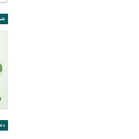
أغسطس 1
شرو
دعو