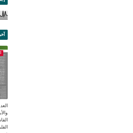
آخر
علم
أ
القا
القلم ب