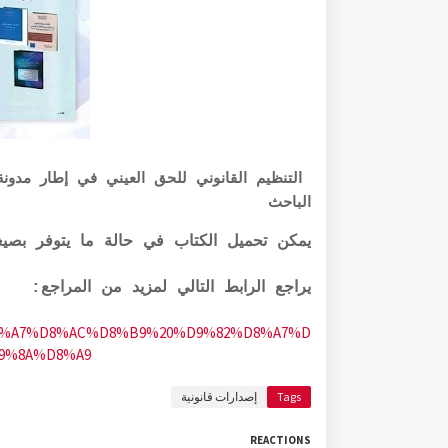
التنظيم القانوني للحق العيني في إطار مدونة 
الباحث
يمكن تحميل الكتاب في حالة ما يتوفر بصيغ
يراجع الرابط التالي لمزيد من المراجع:
%B1%D8%A7%D8%AC%D8%B9%20%D9%82%D8%A7%D
9%8A%D8%A9
Tags
إصدارات قانونية
REACTIONS