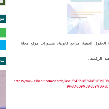
موا
الس
الحقوق العينية، مراجع قانونية، منشورات موقع مجلة
ته الرقمية:
مدي
ال
https://www.allbahit.com/search/label/%D9%85%D8
9%86%D9%88%D9%86%D