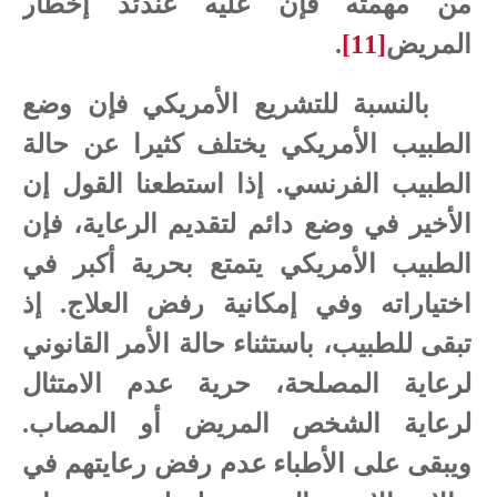
من مهمته فإن عليه عندئذ إخطار
المريض
[11]
.
بالنسبة للتشريع الأمريكي فإن
وضع
الطبيب
الأمريكي
يختلف
كثيرا
عن
حالة
الطبيب
الفرنسي
.
إذا
استطعنا
القول
إن
الأخير
في
وضع
دائم
لتقديم
الرعاية،
فإن
الطبيب
الأمريكي
يتمتع
بحرية
أكبر
في
اختياراته
وفي
إمكانية
رفض
العلاج. إذ
تبقى للطبيب،
باستثناء
حالة
الأمر القانوني
لرعاية المصلحة،
حرية
عدم
الامتثال
لرعاية الشخص
المريض
أو
المصاب.
ويبقى
على
الأطباء
عدم
رفض
رعايتهم
في