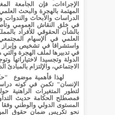
الإجراءات، فإن الجامعة المغر
المهتمة بالهجرة والبحث العلم
الدراسات والأبحاث والندوات و
في خلق النقاش العمومي وتأط
بالشأن الحقوقي للأفراد بالمم
العلمي في الإسهام المجتمعي 
واستشراقا في تشخيص وإبراز ال
في تدبيرها لملف الهجرة والتي ه
الدولة وتجسيدا لاختياراتها وت
الاجتماعي، والإلتزام بالمبادئ ال
لهذا فأهمية موضوع
"حك
الإنسان" تكمن في كونه دراس
لتطور المتغيرات الراهنية ح
فمصطلح الحكامة حديث التداول
المستوى الدولي والوطني وفقا ل
نحو تكريس ضمان حقوق المها