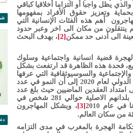
أغسطس 1
الذي يظل واجبا أو التزاما أخلاقيا كباقي
بحماية وتعزيز حقوق الأفراد بمفهومها
شرو
هاجرون
أهم هذه الفئات الإنسانية التي
 ينتقلون من مكان الى اخر وعبر حدود
عينة الى أدنى حد ممكن
[2]
، بهدف البحث
لهجرة قضية انسانية واجتماعية وسلوك
بع، فحدة هذه الظاهرة قد ارتفعت بشكل
والإجتماعية والسوسيوثقافية التي عرفها
العالم، حيث أشار تقرير الهجرة الدولي لعام 2020 إلى أن النمو في عدد
ى امتداد العقدين الماضيين حيث بلغ عدد
الأشخاص اللذين يعيشون خارج بلدانهم الاصلية حوالي 281 شخص في
[3]
، ويشكل المهاجرون
دعو
كامة الهجرة بالمغرب في مدى التزامه