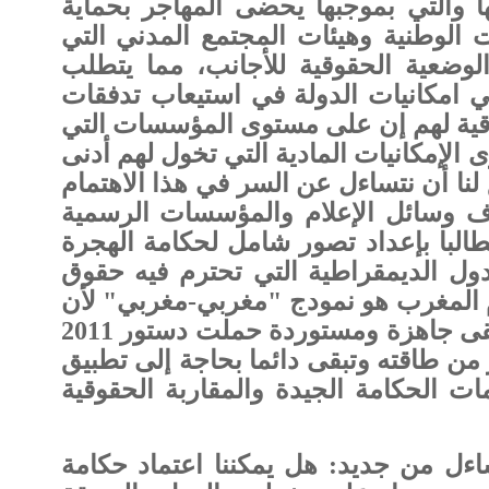
ا والتي بموجبها يحضى المهاجر بحماية
 الوطنية وهيئات المجتمع المدني التي
وضعية الحقوقية للأجانب، مما يتطلب
ي امكانيات الدولة في استيعاب تدفقات
وقية لهم إن على مستوى المؤسسات التي
الإمكانيات المادية التي تخول لهم أدنى
لنا أن نتساءل عن السر في هذا الاهتمام
ف وسائل الإعلام والمؤسسات الرسمية
البا بإعداد تصور شامل لحكامة الهجرة
دول الديمقراطية التي تحترم فيه حقوق
م المغرب هو نمودج "مغربي-مغربي" لأن
وصفة الحقوق المصادق عليها تبقى جاهزة ومستوردة حملت دستور 2011
من طاقته وتبقى دائما بحاجة إلى تطبيق
ت الحكامة الجيدة والمقاربة الحقوقية
ءل من جديد: هل يمكننا اعتماد حكامة