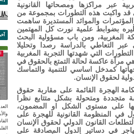
بية عبر مراكزها ومصحاتها القانونية
ي قد واكبت هذه التطورات بمجموعة من
المؤتمرات والموائد المستديرة ساهمت
يره بضوابط علمية نورت كل المهتمين
آخر
لكة المغربية، ومن باب مسؤولية البحث
عبر التعاطي بالدراسة رصدا وتحليلا
علم
تطورات التي شهدتها التجربة المغربية
أ
ي مرآة عاكسة لحالة التمتع بالحقوق في
وجهاتها كمدخل اساسي للتنمية والتماسك
دولية لحقوق الإنسان.
امة الهجرة القائمة على مقاربة حقوق
ة متجددة ومتحولة بشكل متتابع نظرا
ولها على مستوى الشكل او المضمون،
 في المنظومة القانونية للهجرة على
القا
تطلعات القانون الدولي لحقوق الإنسان
القلم ب
جر في دساتير الدول المصادقة على