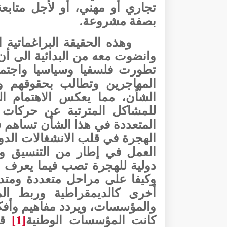
تجاري أو مهني، أو لأجل متابعة 
بصفة مشروعة.
وهذه الحقيقة البراغماتية 
وانضوت معه من البدائية الى أ
تطورت فلسفيا وسياسيا واجتما
المهاجرين وتطالب بحقوقهم و
الشأن، مما يعكس الاهتمام الم
للمشاكل المترتبة عن حركات ا
المتعددة في هذا الشأن تساهم 
الهجرة في قلب الانشغالات الدو
العمل في إطار من التنسيق وال
دولية للهجرة تصب فيما يعرف
وكيفا على مراحل متعددة ومتدا
أخرى كالديمقراطية وربط الم
والمؤسسات، ويردد مفاهيم وأفكار
كانت المؤسسات الوطنية
[1]
قد