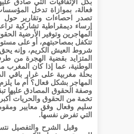
بكل الإتفاقيات التي صادق عليه
فعالة، بموازاة تدخل المؤسسات
تصدر احصاءات وتقارير حول ال
إرساء ديمقراطية تشاركية تراع
المهاجرين وتوفير الأرضية الحق
تتكفل بمصاحبتهم، أو على مستوى 
شروط العيش الكريم،
وإنه يحق 
المتزايد بقضية الهجرة من طر
الوطنية،
عما إذا كان المغرب مط
بحلة مغربية على غرار باقي ال
المهاجر بشكل فعال؟ أم ما يلز
تخمة من الحقوق والحريات أكبر 
سليم وفعال وفق معايير ومقوما
التي تفرض نفسها.
وقبل الشرح والتفصيل نتسا