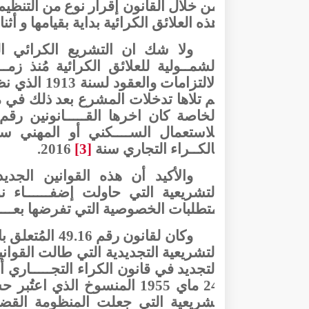
من خلال القانون إقرار نوع من التنظيم
هذه العلائق الكرائية بداية بقيامها و أثن
ولا شك ان التشريع الكرائي ال
الشمــولية للعلائق الكرائية مُنذ زم
ثم تلاها تدخلات المشرع
بعد ذلك
في مج
للاستعمال الســــكني أو المهني سنة 3
بالكــراء التجاري سنة
[3]
2016.
والأكيد أن هذه القوانين الجد
التشريعية التي حاولت إضفــــــا
متطلبات الخصوصية التي تفرضها بعـــــ
وكان لقانون رق
التشريعية التجديدية التي طالت القوا
التجديد في قانون الكراء التجـــــار
24 ماي 1955 المنسوخ الذي 
تشريعية التي جعلت المنظومة القضائ