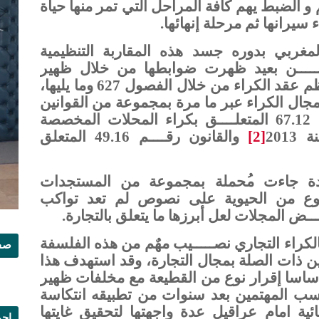
 و الضبط يهم كافة المراحل التي تمر منها حياة
اء سيرانها ثم مرحلة إنهائها.
مغربي بدوره جسد هذه المقاربة التنظيمية
ـــــــن بعيد ظهرت ضوابطه
ا
من خلال ظهير
الالتزامات والعقود لسنة 1913 الذي نظم عقد الكراء من خلال الفصول 627 وما يليها،
ال الكراء عبر ما مرة بمجموعة من القوانين
الخاصة كان اخرها القـــــانونين رقم 67.12 المتعلــــق بكراء المحلات المخصصة
201
[2]
والقانون رقــــم 49.16 المتعلق
يدة جاءت م
حملة بمجموعة من المستجدات
ء نوع من الحيوية على نصوص لم تعد تواكب
ـض المجلات لعل أبرزها ما يتعلق بالتجارة.
م 49.16 المُتعلق بالكراء التجاري نصـــــيب مهٌم من هذه الفلسفة
صفح
نين ذات الصلة بمجال التجارة، وقد استهدف هذا
ي أساسا إقرار نوع من القطيعة مع مخلفات ظهير
اعتُبر حسب المهتمين بعد سنوات من تطبيقه انتكاسة
ية امام عراقيل عدة واجهتها لتحقيق غايتها
إجم