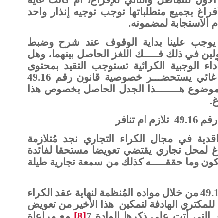
غ بجميع متطلباتها توجب توجيه إنذار واحد
 الاستجابة لمضمونه.
يوجب علينا بداية الوقوف عند شرح وضبط
 8 و26 من القانون 49.16 محاولين في ذلك فـــــك اللغز الحاصل بينهما، وهل
ء الوجبية الكرائية تستوجب التقيد بمحتوى
المادتين بشكل حرفي أم بشكـــــل غائي يستحضـــر خصوصية قانون رقم 49.16
ي موضوع هــــــــذا الجدل الحاصل بخصوص هذا
.
تلازم ام تنافر
دية في مجال الكراء التجاري نجد مُتلازمة
اغ لمحل تجاري يقتضي تعويضا مستحقا لفائدة
ُكون وما حققـــــه كذلك من سمعة تجارية طيلة
ونجد قانون الكراء التجاري رقم 49.16 من خلال مواده المُنظمة لنهاية عقد الكراء
للمكتري الهادفة لتمكين
هذا الأخير من تعويض
 التي أتت على ذكرها المادة 7
[8]
مع مراعاة