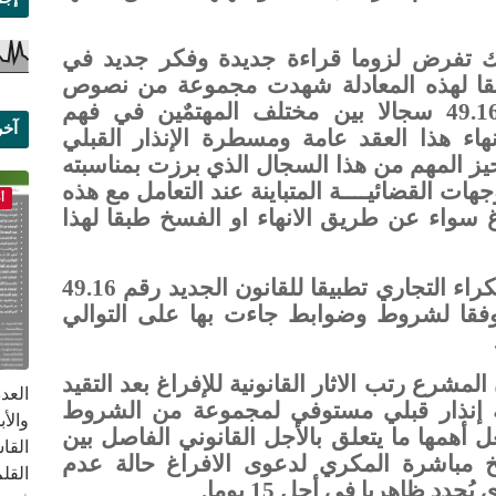
لك تفرض لزوما قراءة جديدة وفكر جديد في
حقيقا لهذه المعادلة شهدت مجموعة من نصوص
قانون الكراء التجاري الجديد رقم 49.16 سجالا بين مختلف المهتمٌين في فهم
آخر
هاء هذا العقد عامة ومسطرة الإنذار القبلي
ز المهم من هذا السجال الذي برزت بمناسبته
علم
هات القضائيــــة المتباينة عند التعامل مع هذه
أ
اغ سواء عن طريق الانهاء او الفسخ طبقا لهذا
راء
التجاري تطبيقا للقانون الجديد رقم 49.16
ة وفقا لشروط وضوابط جاءت بها على التوالي
المشرع رتب الاثار القانونية للإفراغ بعد التقيد
 إنذار قبلي مستوفي لمجموعة من الشروط
عل أهمها ما يتعلق بالأجل القانوني الفاصل بين
القا
ريخ مباشرة المكري لدعوى الافراغ حالة عدم
القلم ب
دد ظاهريا في أجل 15 يوما.