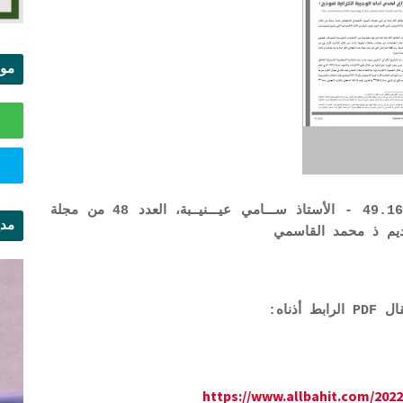
موا
الس
جدل الإنذار في قانُون الكراء التجاري رقم 49.16 - الأستاذ ســـامي عيـــنيــبة، العدد 48 من مجلة
مدي
ديم ذ محمد القاسمي
ال
ذناه:
https://www.allbahit.com/2022