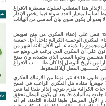
أغسطس 1
 الإنذار هذا المتطلب لسلوك مسطرة الافراغ
بط أساسا بمعيار العدد سواء فيما يخص الإنذار
شرو
ي لا يعدو أن يكون سوى بيان أساسي من البيانات
ذلك أن المادة 8 من قانون 49.16 تنص على إعفاء المكري من منح تعويض
اء المكتري الوجيبــة الكرائية داخل أجل خمسة
ان مجموع ما بذمته عــلى الأقل ثلاثة أشهر من
دة 26 من نفس القانون على أن المكري الذي يرغب في وضع حد
ارا يتضــمن وجوبا السبب الذي يعتمده، وأن يمنح
غ اعتبــــــارا من تاريخ التوصل إذا كان طلــــــب الافراغ
لى كـــــــون المحل آيلا للسقوط.
حقيقة إن قراءة المادتين 8 و26 من قانون 49.16 تثير نوعا من الارتباك الفكري
 جوهريا مفاده هل المكري الراغب في فسخ
اجبات الكرائية ملزم بتوجيه إنذار طبقا لما تنص
عليه المادة 8 وتوجيه إنذار اخر وفقا لما جاءت به المادة 26 بعد أن يكون المطل تحقق
دعو
ر الأول المرسل طبقا للمادة الثامنة، ام أنه
لأول للتماطل والثاني للإفراغ، ام كانت غاية