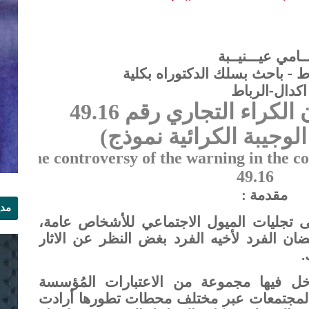
ـامي عيـــنيــبة
ط - باحث بسلك الدكتوراه بكلية
كدال-الرباط
لكراء التجاري رقم 49.16
الوجيبة الكرائية نموذج)
The controversy of the warning in the 
49.16
مقدمة :
مدي
أبهى تجليات الميول الاجتماعي للأشخاص عامة،
الر
ان الفرد لأخيه الفرد بغض النظر عن الاثار
.
داخل فيها مجموعة من الاعتبارات المُؤسسة
المجتمعات عبر مختلف محطات تطورها أرادت