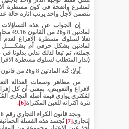
المشرع واضحة في كون مسطرة الافرا
متضمن لأجل واحد يرتب اثاره حالة عدم
إن الجواب عن هذه التساؤلات 
المادتين
فعلا لسلوك مسطرة الافراغ لعدم أدا
بجملته، ثم تبعا لذلك ندلي بدلونا ف
لإنذار المتطلب لسلوك مسطرة الافراغ
أولا
: كُنه المادتين 8 و26 من قانون رقم 49.16
من مظاهر وسمات العدالة التعاق
الافراغ والتعويض، بمعنى أن كل إفر
المُكتري يوازي قيمة أصله التجاري الم
فترة اكترائه للعين المكتراة
[6]
.
التجاري
[7]
تُجسد هذه الفسلة الحمائية 
يأخذ عين الاعتبار مجموعة من المعاير