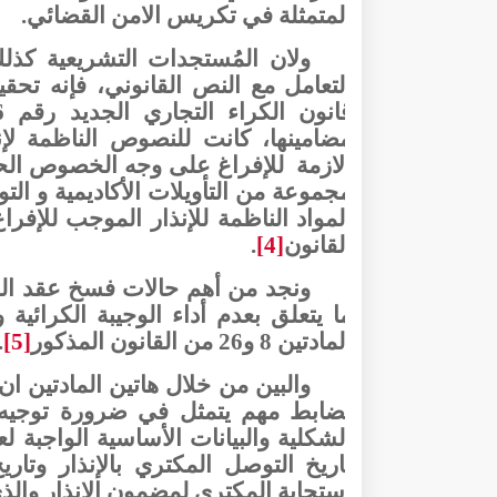
المتمثلة في تكريس الامن القضائي.
ولان المُستجدات التشريعية كذ
التعامل مع النص القانوني، فإنه ت
مضامينها، كانت للنصوص الناظمة لإن
الازمة
للإفراغ على وجه الخصوص الحي
مجموعة من التأويلات الأكاديمية و التوج
المواد الناظمة للإنذار الموجب للإفر
القانون
[4]
.
ونجد من أهم حالات فسخ عقد الك
ما يتعلق بعدم أداء الوجيبة الكرائي
المادتين 8 و26 من القانون المذكور
[5]
.
والبين من خلال هاتين المادتين ان 
بضابط مهم يتمثل في ضرورة توجيه
الشكلية والبيانات الأساسية الواجبة ل
تاريخ التوصل المكتري بالإنذار وتا
استجابة المكتري لمضمون الانذار والذي يُح