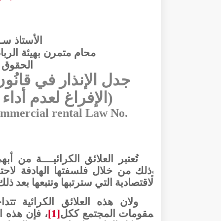
الأستاذ ســ
محام متمرن بهيئة الربا
الحقوق ا
جدل الإنذار في قانُون ا
(الإفراغ لعدم أداء 
commercial rental Law No.
تُعتبر العلائق الكرائيــــة من 
وذلك من خلال فلسفتها الهادفة لاحتض
الاقتصادية التي سترتبها وتتبعها بعد ذلك
ولان هذه العلائق الكرائية تت
لمقومات المجتمع ككل
[1]
، فإن هذه 