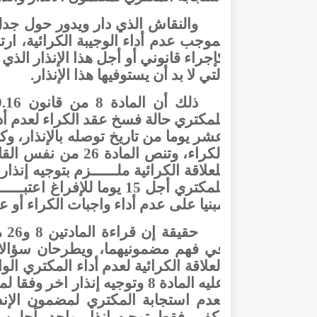
والنقاش الذي دار ويدور حول جدل
لموجب عدم أداء الوجيبة الكرائية، ارت
كإجراء قانوني أو أجل هذا الإنذار الذ
التي لا بد أن يستوفيها
هذا
الإنذار.
للمكتري حالة فسخ عقد الكراء لعدم أد
عشر يوما من تاريخ توصله بالإنذار، وك
الكراء، وتنص الما
للعلاقة الكرائية ملــــــزم بتوجيه إنذ
للمكتري أجل 15 يوما للإفرا
مبنيا على عدم أداء واجبات الكراء أو ع
في فهم مضمونيهما، ويطرحان سؤالا
العلاقة الكرائية لعدم أداء المكتري الو
بعدم استجابة المكتري لمضمون الإنذا
يكفي فقط توجيه انذار واحد بأجلين ا