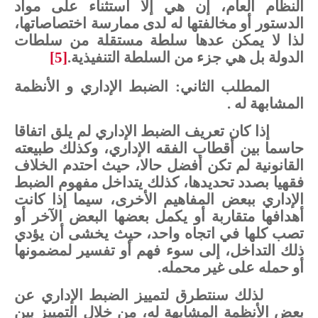
النظام
العام،
إن هي
إلا
استثناء
على
مواد
الدستور
أو
مخالفتها
له
لدى
ممارسة
اختصاصاتها،
لذا
لا
يمكن
عدها
سلطة
مستقلة
من
سلطات
الدولة
بل
هي
جزء
من
السلطة
التنفيذية.
[5]
المطلب
الثاني:
الضبط
الإداري
و
الأنظمة
المشابهة
له
.
إذا
كان
تعريف
الضبط
الإداري
لم
يلق
اتفاقا
حاسما
بين
أقطاب
الفقه
الإداري،
وكذلك
طبيعته
القانونية
لم
تكن
أفضل
حالا،
حيث
احتدم
الخلاف
فقهيا
بصدد
تحديدها،
كذلك
يتداخل
مفهوم
الضبط
الإداري
ببعض
المفاهيم
الأخرى،
سيما
إذا
كانت
أهدافها
متقاربة
أو
يكمل
بعضها
البعض
الآخر
أو
تصب
كلها
في
اتجاه
واحد،
حيث
يخشى
أن
يؤدي
ذلك
التداخل،
إلى
سوء
فهم
أو
تفسير
لمضمونها
أو
حمله
على
غير
محمله.
لذلك
سنتطرق
لتمييز
الضبط
الإداري
عن
بعض
الأنظمة
المشابهة
له،
من
خلال
التمييز
بين