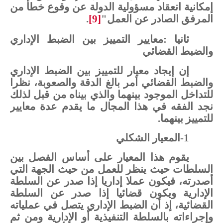
إمكانية
انعقاد
مسؤولية
الدولة
عن
وقوع
خطأ
من
المرفق
الصادر
عن
العمل"
[9]
.
ثانيا
:
معايير
التمييز
بين
الضبط
الإداري
والضبط
القضائي
إن
إيجاد
معيار
للتمييز
بين
الضبط
الإداري
والضبط
القضائي
أمر
بالغ
الدقة
والصعوبة،
نظرا
للتداخل
الموجود
بينهما
والذي
بيناه
من
قبل
لذلك
نجد
الفقه
في
هذا
المجال
ما
يقدم
عدة
معايير
للتمييز
بينهما
.
1-
المعيار
الشكلي
يقوم
هذا
المعيار
على
أساس
الفصل
بين
السلطات
حيث
ينظر
للعمل
من
حيث
الجهة
التي
أصدرته،
فيكون
عملا
إداريا
إذا
صدر
عن
السلطة
الإدارية
ويكون
قضائيا
إذا
صدر
عن
السلطة
القضائية،
إذ
أن
الضبط
الإداري
يتصل
في
عملياته
وإجراءاته
بالسلطة
التنفيذية
أو
الإدارية
ومن
ثم