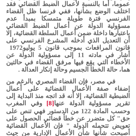
عموما،
أما
بالنسبة
لأعمال
الضبط
القضائي
فقد
اختلف
الوضع
بشأنها،
ففي
فرنسا
ظل
القضاء
الفرنسي
فترة
طويلة
متمسكا
بمبدأ
عدم
مسؤولية
الدولة
عن
أعمال
الضبط
القضائي
باعتبارها
داخلة
ضمن
أعمال السلطة
القضائية،
إلا
أن
التعديل
الذي
أدخله
المشرع
الفرنسي
على
قانون
المرافعات
بموجب
قانون
5
يوليو
1972
أشار
في
مادته
11
إلى
مسؤولية
الدولة
عن
الأخطاء
التي
يقع
فيها
مرفق
القضاء
في
حالتين
هما،
حالة
الخطأ
الجسيم
وحالة
إنكار
العدالة
.
في
مصر،
فإن
القضاء
المصري
بالرغم
من
إضفاء
صفة
الأعمال
القضائية
على
أعمال
الضبطية
القضائية،
إلا
أنه
قد
اتجه
منذ
البداية
إلى
تقرير
مسؤولية
الدولة
عنها
[8]
وفي
المغرب
وحسب
المادة
122
من
الدستور
فهي
تنص على
حق
"
كل
متضرر
عن
خطأ
قضائي
الحصول
على
تعويض
تتحمله
الدولة
"
فإن
الأعمال
القضائية
أصبحت
شأنها
شأن
الأعمال
الإدارية
من
حيث