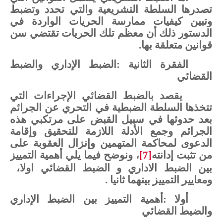
تصدرها
السلطة
التشريعية
والتي
تحدد
وتضبط
وتبين
كيفيات
ممارسة
الحريات
الواردة
في
الدستور
ذلك
أن
معظم
تلك
الحريات
تقتضي
سن
قوانين
متعلقة
بها
.
الفقرة الثانية
:
الضبط
الإداري
والضبط
القضائي
يقصد
بالضبط
القضائي
الإجراءات
التي
تتخذها
السلطة
الضبطية
في
التحري
عن
الجرائم
بعد
حدوثها
في
سبيل
القبض
على
مرتكبي
هذه
الجرائم
وجمع
الأدلة
اللازمة
للتحقيق
وإقامة
الدعوى
لمحاكمة
المتهمين
وإنزال
العقوبة
على
من تثبت
إدانته
[7]
،
ونوضح
فيما
يلي
أهمية التمييز
بين الضبط الاداري و الضبط القضائي اولا،
ومعايير
التمييز بينهما
ثانيا .
أولا
:
أهمية
التمييز
بين
الضبط
الإداري
والضبط
القضائي