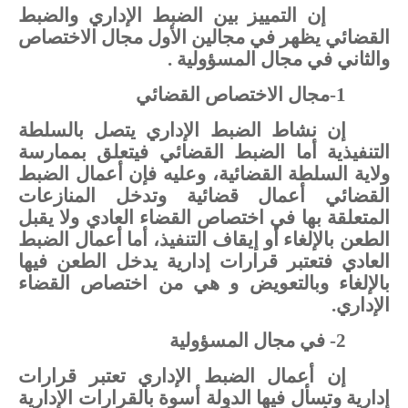
إن
التمييز
بين
الضبط
الإداري
والضبط
القضائي
يظهر
في
مجالين
الأول
مجال
الاختصاص
والثاني
في
مجال
المسؤولية
.
1-مجال
الاختصاص
القضائي
إن
نشاط
الضبط
الإداري
يتصل
بالسلطة
التنفيذية
أما
الضبط
القضائي
فيتعلق
بممارسة
ولاية
السلطة
القضائية،
وعليه
فإن
أعمال
الضبط
القضائي
أعمال
قضائية وتدخل
المنازعات
المتعلقة
بها
في
اختصاص
القضاء
العادي
ولا
يقبل
الطعن
بالإلغاء
أو
إيقاف
التنفيذ،
أما
أعمال الضبط
العادي
فتعتبر
قرارات
إدارية
يدخل
الطعن
فيها
بالإلغاء
وبالتعويض
و
هي
من
اختصاص
القضاء
الإداري.
2-
في
مجال
المسؤولية
إن
أعمال
الضبط
الإداري
تعتبر
قرارات
إدارية
وتسأل
فيها
الدولة
أسوة
بالقرارات
الإدارية