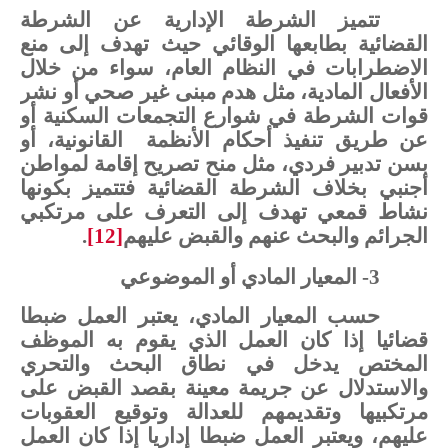
تتميز
الشرطة
الإدارية
عن
الشرطة
القضائية
بطابعها
الوقائي
حيث
تهدف
إلى
منع
الاضطرابات
في
النظام
العام،
سواء
من
خلال
الأفعال
المادية،
مثل
هدم
مبنی
غير
صحي
أو
نشر
قوات
الشرطة
في
شوارع
التجمعات السكنية
أو
عن
طريق
تنفيذ
أحكام
الأنظمة
القانونية،
أو
بسن
تدبير
فردي،
مثل
منح
تصريح
إقامة
لمواطن
أجنبي
بخلاف
الشرطة
القضائية
فتتميز
بكونها
نشاط
قمعي
تهدف
إلى
التعرف
على
مرتكبي
الجرائم
والبحث
عنهم
والقبض
عليهم
[12]
.
3-
المعيار
المادي
أو الموضوعي
حسب
المعيار المادي،
يعتبر
العمل
ضبطا
قضائيا
إذا
كان
العمل
الذي
يقوم
به
الموظف
المختص
يدخل
في
نطاق
البحث
والتحري
والاستدلال
عن
جريمة
معينة
بقصد
القبض
على
مرتكبيها
وتقديمهم
للعدالة
وتوقيع
العقوبات
عليهم،
ويعتبر
العمل
ضبطا
إداريا
إذا
كان
العمل