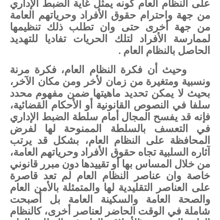
على
النظام
العام
كونه
يمثل
غاية
الضبط
الإداري
من
جهة
واحترام
حقوق
الأفراد
وحرياتهم
العامة
من
جهة
أخرى
حتى
وان
تطلب
ذلك
تنظيمها
لممارسة
الأفراد
لتلك
الحريات
تفاديا
للتهديد
الحاصل
بالنظام
العام
.
وحيث
أن
فكرة النظام
العام،
فكرة
مرنة
ونسبية
ومتغيرة
من
زمان
لأخر
ومن
مكان
الآخر،
بحيث
لا
يمكن
تحديد ماهيتها
ضمن
مفهوم
محدد
سلفا
في
النصوص
القانونية
أو
الأحكام
القضائية،
فإنه
قد
يفسح
المجال
أمام
سلطة
الضبط
الإداري
في
التعسف
بالسلطة
الممنوحة
لها
لفرض
المحافظة
على
النظام
العام،
بشكل
قد
يرتب
آثاره
السلبية
تجاه
حقوق
الأفراد
وحرياتهم
العامة،
من
خلال
المساس
بها
أو
تقييدها
دون
مبرر
قانوني
خاصة
وان
عناصر
النظام
العام
لم
تعد
قاصرة
على
العناصر
التقليدية
لها
والمتمثلة
بالأمن
العام
والصحة
العامة
والسكينة
العامة
بل
أصبحت
شاملة
في
الوقت
الحاضر
لعناصر
أخرى،
كالنظام