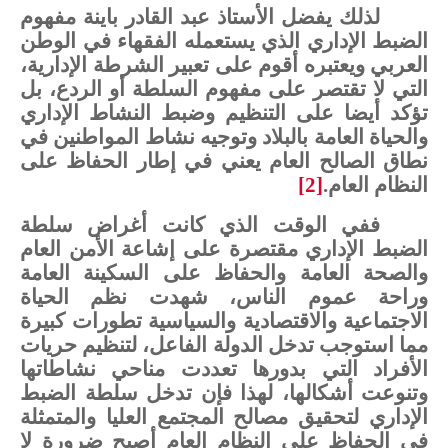
لذلك
يفضل
الأستاذ
عبد
القادر
باينة
مفهوم
الضبط
الإداري
الذي
يستعمله
الفقهاء
في
الوطن
العربي
ويعتبره
أقوم
على
تعبير
الشرطة
الإدارية،
التي
لا
تقتصر
على
مفهوم
السلطة
أو
الردع،
بل
تؤكد
أيضا
على
التنظيم
وضبط
النشاط
الإداري
والحياة
العامة
بالبلاد
وتوجيه
نشاط
المواطنين
في
ن
ط
اق
الصالح
العام
يعني
في
إطار
الحفاظ
على
النظام
العام
.
[2]
ففي
الوقت
الذي
كانت
أغراض
سلطة
الضبط
الإداري
مقتصرة
على
إشاعة
الأمن
العام
والصحة
العامة
والحفاظ
على
السكينة
العامة
وراحة
عموم
الناس،
شهدت
نظم
الحياة
الاجتماعية
والاقتصادية
والسياسية
تطورات
كبيرة
مما
استوجب
تدخل
الدولة
الفاعل،
لتنظيم
حريات
الأفراد
التي
بدورها
تعددت
مناحي
نشاطاتها
وتنوعت
أشكالها،
لهذا
فإن
تدخل
سلطة
الضبط
الإداري
لتحقيق
مصالح
المجتمع
العليا
والمتمثلة
في
الحفاظ
على
النظام
العام
أصبح
ضرورة
لا