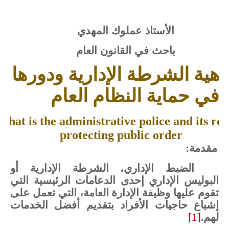
الأستاذ
عملوك المهدي
باحث في القانون العام
هية
الشرطة
الإداري
ة
ودورها
في
حماية
النظام
الع
ام
What is the administrative police and its rol
protecting public order
مقدمة:
الضبط
الإداري،
الشرطة
الإدارية
أو
البوليس
الإداري
إحدى
الدعامات
الرئيسية
التي
تقوم
عليها
وظيفة
الإدارة
العامة،
التي
تعمل
على
إشباع
حاجيات
الأفراد
بتقديم
أفضل الخدمات
لهم
.
[1]