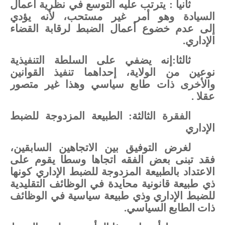
ثانيا
:
يترتب
عليه
التوسع
في
نظرية
أعمال
السيادة
وهو
أمر
غير
مستحب،
لأنه
يؤدي
إلى
عدم
خضوع
أعمال
الضبط
لرقابة
القضاء
الإداري.
ثالثا:
إنه
يضفي
على
السلطة
التنفيذية
نوعين
من
الولاية،
إحداهما
تنفيذ
القوانين
والأخرى
ذات
طابع
سياسي
وهذا
غير
متصور
عقلا
.
الفقرة الثالثة:
الطبيعة
المزدوجة
للضبط
الإداري
لغرض
التوفيق
بين
الاتجاهين
السابقين،
فقد
تبنى
بعض
الفقه
اتجاها
وسطا
يقوم
على
الاعتداد
بالطبيعة
المزدوجة
للضبط
الإداري
كونها
ذي
طبيعة
قانونية
محايدة
في
الوظائف
التقليدية
للضبط
الإداري
وذي
طبيعة
سياسية
في
الوظائف
ذات
الطابع
السياسي
.