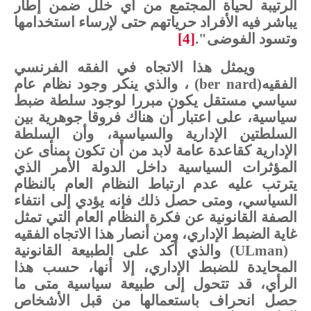
الرتيبة
لحياة
المجتمع
من
أي
خلل
ضمن
إطار
يباشر
فيه
الأفراد
حرياتهم
حتى
لإرساء
استخدامها
وتسود
الفوضى".
[4]
ويمثل
هذا
الاتجاه
في
الفقه
الفرنسي
الفقيه
(ber nard)
،
والذي
ينكر
وجود
نظام
عام
سياسي
مستقل
يكون
مبررا
لوجود
سلطة
ضبط
سياسية،
على
اعتبار
أن
هناك
فروقا
جوهرية
بين
السلطتين
الإدارية
والسياسية،
وأن
السلطة
الإدارية
كقاعدة
عامة
لابد
من
أن
تكون
بمنأى
عن
المؤثرات
السياسية
داخل
الدولة
الأمر
الذي
يترتب
عليه
عدم
ارتباط
النظام
العام
بالنظام
السياسي،
ومتى
حصل
ذلك
فإنه
يؤدي
إلى
انتفاء
الصفة
القانونية
عن
فكرة
النظام
العام
التي
تمثل
غاية الضبط
الإداري،
ومن
أنصار
هذا
الاتجاه
الفقيه
(ULman)
والذي
أكد
على
الطبيعة
القانونية
المحايدة
للضبط
الإداري،
إلا
أنها،
حسب
هذا
الرأي،
قد
تتحول
إلى
طبيعة
سياسية
متى
ما
حصل
انحراف
باستعمالها
من
قبل
الأشخاص