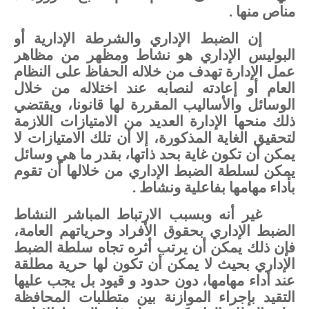
مناص
منها
.
إن
الضبط
الإداري
والشرطة
الإدارية
أو
البوليس
الإداري
هو
نشاط
ومظهر
من
مظاهر
عمل
الإدارة
تهدف
من
خلاله
الحفاظ
على
النظام
العام
أو
إعادته
لنصابه
عند
اختلاله
من
خلال
الوسائل
والأساليب
المقررة
لها
قانونا،
ويقتضي
ذلك
منحها
الإدارة
العديد
من
الامتيازات
اللازمة
لتحقيق
الغاية
المذكورة،
إلا
أن
تلك
الامتيازات
لا
يمكن
أن
تكون
غاية
بحد
ذاتها،
بقدر
ما
هي
وسائل
يمكن
لسلطة
الضبط
الإداري
من
خلالها
أن
تقوم
بأداء
مهامها
بفاعلية
ونشاط
.
غير
أنه
وبسبب
الارتباط
المباشر
النشاط
الضبط
الإداري
بحقوق
الأفراد
وحرياتهم
العامة،
فإن
ذلك
يمكن
أن
يرتب
أثره
تجاه
سلطة
الضبط
الإداري
بحيث
لا
يمكن
أن
تكون
لها
حرية
مطلقة
عند
أداء
مهامها،
دون
حدود
و
ق
ي
ود
بل
يجب
عليها
التقيد
بإجراء الموازنة
بين
متطلبات
المحافظة