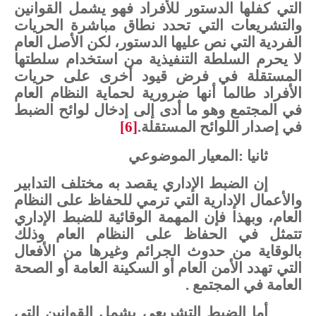
التي
كفلها
الدستور
للأفراد
فهو
يشمل
القوانين
والتشريعات
التي
تحدد
نطاق
مباشرة
الحريات
الفردية
التي
نص
عليها
الدستور،
لكن
الأصل
العام
لا
يحرم
السلطة التنفيذية
من
استخدام
سلطتها
المستقلة
في
فرض
قيود
أخرى
على
حريات
الأفراد
طالما
أنها
ضرورية
لحماية النظام
العام
في
المجتمع
وهو
ما
أدى
إلى
إدخال
لوائح
الضبط
في
إصدار
اللوائح
المستقلة.
[6]
ثانيا :المعيار
الموضوعي
إن
الضبط
الإداري
يقصد
به
مختلف
التدابير
والأعمال
الإدارية
التي
ترمي
للحفاظ
على
النظام
العام،
وبهذا
فإن
المهمة
الوقائية
للضبط
الإداري
تتمثل
في
الحفاظ
على
النظام
العام
وذلك
بالوقاية
من
حدوث
الجرائم
وغيرها
من
الأفعال
التي
تهدد
الأمن
العام
أو
السكينة
العامة
أو
الصحة
العامة
في
المجتمع
.
أما
الضبط
التشريعي
يشمل
القوانين
التي