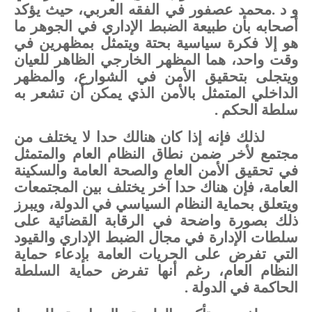
و
د
.
محمد
عصفور
في
الفقه
العربي،
حيث
يؤكد
أصحابه
بأن
طبيعة
الضبط
الإداري
في
الجوهر
ما
هو
إلا
فكرة
سياسية
بحتة
ويتمثل
بمظهرين
في
وقت
واحد،
هما
المظهر
الخارجي
الظاهر
للعيان
ويتجلى
بتحقيق
الأمن
في
الشوارع،
والمظهر
الداخلي
المتمثل
بالأمن
الذي
يمكن
أن
تشعر
به
سلطة
الحكم
.
لذلك
فإنه
إذا
كان
هنالك
حدا
لا
يختلف
من
مجتمع
لأخر
ضمن
نطاق
النظام
العام
والمتمثل
في
تحقيق
الأمن
العام
والصحة
العامة والسكينة
العامة،
فإن
هناك
حدا
آخر
يختلف
بين
المجتمعات
ويتعلق
بحماية
النظام
السياسي
في الدولة،
ويبرز
ذلك
بصورة
واضحة
في
الرقابة
القضائية
على
سلطات
الإدارة
في
مجال
الضبط
الإداري
و
القيود
التي
تفرض
على
الحريات
العامة
بإدعاء
حماية
النظام
العام،
رغم
أنها
تفرض
حماية
السلطة
الحاكمة
في
الدولة
.