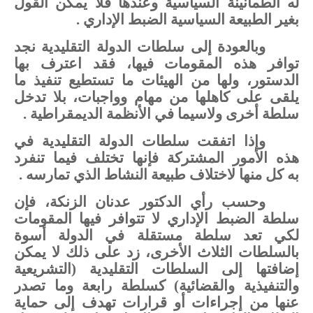
له
الطمأنينة
السياسية
وعندها
فلا
يمكن
القول
بغير
الطبيعة
السياسية
الضبط
الإداري
.
وبالعودة
إلى
سلطات
الدولة
التقليدية
نجد
توافر
هذه
المقومات
فيها،
فقد
اعترف
بها
الدستور،
ولها
من
الهيئات
ما
تستطيع
تنفيذ
ما
يلقى
على
كاهلها
من
مهام
وواجبات،
بلا
تدخل
سلطة
أخرى
ولاسيما
في
الأنظمة
الديمقراطية
.
وإذا
اتفقت
سلطات
الدولة
التقليدية
في
هذه
الأمور
المشتركة
فإنها
تختلف
فيما
تنفرد
به
كل
منها
لاختلاف
طبيعة
النشاط
الذي
تمارسه
.
وحسب
رأي
الدكتور
عدنان
الزنكة
،
فإن
سلطة
الضبط
الإداري
لا
تتوافر
فيها
المقومات
لكي
تعد
سلطة
مستقلة
في
الدولة
أسوة
بالسلطات
الثلاث
الأخرى،
زد
على
ذلك
لا
يمكن
إضافتها
إلى
السلطات
التقليدية
(التشريعية
والتنفيذية
والقضائية)
كسلطة
رابعة
وما
تصدر
عنها
من إجراءات
أو
قرارات
تهدف
إلى
حماية