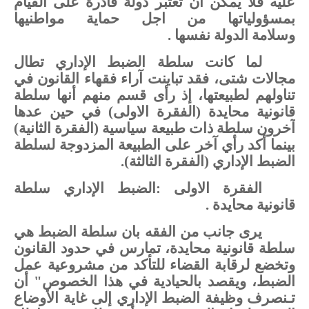
عليه
فلا
يمكن
أن
تعتبر
دولة
قادرة
على
القيام
بمسؤولياتها
من
اجل
حماية
مواطنيها
وسلامة
الدولة
نفسها
.
لما
كانت
سلطة
الضبط
الإداري
تطال
مجالات
شتى،
فقد
تباينت
آراء
فقهاء
القانون
في
تناولهم
لطبيعتها،
إذ
رأى
قسم
منهم
أنها
سلطة
قانونية
محايدة (الفقرة الاولى)
في
حين
عدها
آخرون
سلطة
ذات
طبيعة
سياسية (الفقرة الثانية)
بينما
أكد
رأي
آخر
على
الطبيعة
المزدوجة
لسلطة
الضبط
الإداري (الفقرة الثالثة).
الفقرة الاولى
:
الضبط
الإداري
سلطة
قانونية
محايدة
.
يری
جانب
من
الفقه
بان
سلطة
الضبط
هي
سلطة
قانونية
محايدة،
تمارس
في
حدود
القانون
وتخضع
لرقابة
القضاء
للتأكد
من
مشروعية
عمل
الضبط،
ويقصد
بالحيادية
في
هذا
الخصوص
"
أن
تـنصرف
وظيفة الضبط
الإداري
إلى
غاية
الأوضاع