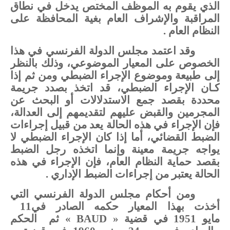
الذي
يقوم
به
الموظف
المختص
يدخل
في
نطاق
المراقبة
والإشراف
العام
بغية
المحافظة
على
النظام
العام
.
وقد
اعتمد
مجلس
الدولة
الفرنسي
في
هذا
الخصوص
على
المعيار
الموضوعي،
وذلك
بالنظر
إلى
طبيعة
وموضوع
الإجراء
الضبطي
ومن
ثم
إذا
كـان
الإجراء
الضبطي
،
قد
اتخذ
بصدد جريمة
محددة بقصد
جمع
الاستدلالات
أو البحث
عن
المجرمين
والقبض
عليهم
لتقديمهم
إلى
العدالة،
فإن
الإجراء
في
هذه
الحالة
يعد
من
قبيل
إجراءات
الضبط
القضائي،
أما
إذا
كان
الإجراء
الضبطي
لا
يواجه
جريمة
معينة
وإنما
اتخذه
رجل
الضبط
بقصد
حماية
النظام
العام،
فإن
الإجراء
في
هذه
الحالة
يعتبر
من
إجراءات
الضبط
الإداري
.
ومن
أحكام
مجلس
الدولة
الفرنسي
التي
أخذت
بهذا
المعيار
حكمه
الصادر
في
11
مايو
1951
في
قضية
« BAUD »
ثم
الحكم