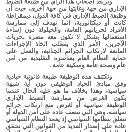
ويربط
أصحاب
هذا
الرأي
بين
طبيعة
الضبط
الإداري
من
جهة
وغايتها
من
جهة
أخرى،
حيث
أن
وظيفة
الضبط
الإداري
في
كافة
الدول،
ديمقراطة
كانت
أو
ديكتاتورية،
إنما
تهدف
إلى
ممارسة
الأفراد
لحرياتهم
العامة،
والحيلولة
دون
إساءة
استعمالها
بشكل
لا
تكون
معه
مضرة
بحريات
الآخرين،
الأمر
الذي
يتطلب
اتخاذ
الإجراءات
المانعة
لارتكاب
الجرائم
الجنائية،
والعمل
على
حماية
النظام
العام
بعناصره
التقليدية
من
امن
عام
وصحة
عامة
وسكينة
عامة
.
وتكتنف
هذه
الوظيفة
طبيعة
قانونية
حيادية
وفق
مبادئ
الحياد
الوظيفي
دون
أية
شبهة
سياسية،
وهذا
بخلاف
ما
هو
عليه
الحال
عندما
يكون
الغرض
من
ممارسة
الضبط
الإداري
الوظيفة
سياسية
أو
لغرض
منع
ارتكاب
جرائم
سياسة،
وهي
التي
تنصب
عادة
على
أمن
الدولة
أو
تتعلق
بنظامها
السياسي
إذ
يعمد
النظام
السياسي
عادة
على
إصدار
العديد
من
القوانين
التي
تحقق