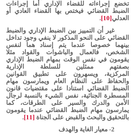
تخضع
إجراءاته للقضاء
الإداري
أما
إجراءات
الضبط
القضائي
فيختص
بها
القضاء
العادي
أو
العدلي
[10]
.
غير
أن التمييز
بين
الضبط
الإداري
والضبط
القضائي
على
النحو
المذكور
لا
ينفي
وجود
تداخل
بينهما
خصوصا
عندما
يتم
إسناد
هما
لنفس
الشخص،
فالعمال
والباشوات
والقواد
مثلا
يقومون
في
نفس
الوقت
بمهام
الضبط
الإداري
بصفتهم
ممثلين
للسلطة
الإدارية
المركزية،
ويسهرون
على
تطبيق
القوانين
والحفاظ
على
النظام
العام
ويمارسون
مهام
الضبط
القضائي
استنادا
على
مقتضيات
قانون
المسطرة
الجنائية،
نفس
الشيء
بالنسبة
لرجال
الأمن
والدرك
والسير
على
الطرقات،
كما
يمارسون
مهام
الضبط القضائي
عندما
يقومون
بالتحقيق
والبحث
والقبض
على
الجناة
[11]
.
2-
معيار
الغاية
والهدف