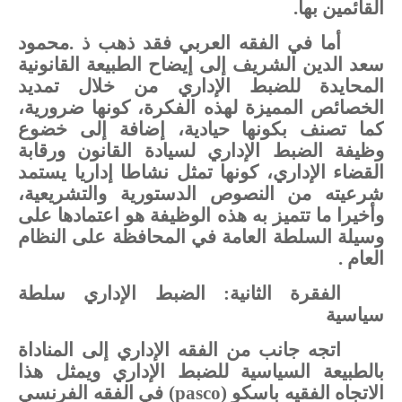
القائمين
بها.
أما
في
الفقه
العربي
فقد
ذهب
ذ
.
محمود
سعد
الدين
الشريف
إلى
إيضاح
الطبيعة
القانونية
المحايدة
للضبط
الإداري
من
خلال تمديد
الخصائص المميزة
لهذه
الفكرة،
كونها
ضرورية،
كما
تصنف
بكونها
حيادية،
إضافة
إلى
خضوع
وظيفة
الضبط
الإداري
لسيادة
القانون
ورقابة
القضاء
الإداري،
كونها
تمثل
نشاطا
إداريا
يستمد
شرعيته
من
النصوص
الدستورية
والتشريعية،
وأخيرا
ما
تتميز
به
هذه
الوظيفة
هو
اعتمادها
على
وسيلة
السلطة
العامة
في
المحافظة
على
النظام
العام
.
الفقرة الثانية:
الضبط
الإداري
سلطة
سياسية
اتجه
جانب
من
الفقه
الإداري
إلى
المناداة
بالطبيعة
السياسية
للضبط
الإداري
ويمثل
هذا
الاتجاه
الفقيه
باسكو
(pasco)
في
الفقه الفرنسي