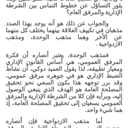
يثور
التساؤل
عن
خطوط
التماس
بين
الشرطة
الإدارية
والمرفق
العام؟
والجواب
عن
ذلك
هو
أنه
يوجد
بهذا
الصدد
مذهبان
في
تكييف
العلاقة
بينهما
يختلف كل
منهما
عن
الأخر
وهما
مذهب
الوحدة،
ومذهب
الازدواجية
.
فمذهب
الوحدة،
يعتبر
أنصاره
أن
فكرة
المرفق
العمومي،
هي
أساس
القانون
الإداري
ومعيار
تطبيقه،
لذا
يقول
العميد
دوكي،
أن
نشاط
الضبط
الإداري
هو
في
جوهره
مرفق
عمومي،
وقد
برر
توجهه
هذا
بكون
السعي
نحو
تحقيق
المصلحة
العامة
هو
الهدف
الذي
ينبغي
الوصول
إليه،
وبرأيه
فإن
كلا
من
الشرطة
الإدارية
والمرفق
العمومي
يسعيان إلى
تحقيق
المصلحة
العامة،
إذ
هما
شيء
واحد.
أما
مذهب
الازدواجية
فإن
أنصاره