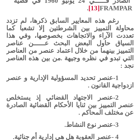
الصادر
فــــــي
24
يونيو
1960
في
قضية
.
[13]
FRAMPAR
رغم
هذه
المعايير
السابق
ذكرها،
لم
تزدد
محاولة
التمييز
بين
الشرطتين
إلا
تشعبا
كما
تعددت
الآراء
والاتجاهات
بخصوصها،
وفي
هذا
السياق
حاول
البعض
البحث
عــــــن
عناصر
التمييز
بينهما
من
خلال
اعتماد
عنصر
من
العناصر
التي
تبدو
في
نظره
وجيهة
.
من
بين
هذه
العناصر
نجد
:
1
-
عنصر
تحديد
المسؤولية
الإدارية
و
عنصر
ازدواجية
القانون
.
2
-
عنصر
الاجتهاد القضائي
إذ
يستخلص
عنصر
التمييز
بين
ثنايا
الأحكام
القضائية
الصادرة
عن
مختلف
المحاكم
.
3
-
عنصر
نوع
النشاط
.
4
-
عنصر
العقوبة
هل
هي
إدارية
أم
جنائية
.