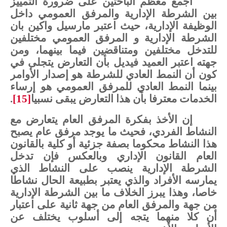
أجمع
معظم
الباحثين
على
ضرورة
التمييز
بين
الشرطة
الإدارية
والمرفق
العمومي
داخل
الوظيفة
الإدارية،
حيث
اعتبر
مارسيل
واكين
بان
الشرطة
الإدارية
و
المرفق
العمومي
مختلفين
للتدخل
مختلفين
ومتناقضين
فيما
بينهما،
ومن
جهته
اعتبر
العميد
فيديل
بأن
التعارض
يتجلى
في
كون
أن
النمط
العادي
للشرطة
هو
إصدار
الأوامر
بينما
النمط
العادي
للمرفق
العمومي
هو
إرساء
الخدمات
معترفا
بأن
هذا
التعارض
يبقى
نسبيا
[15]
.
إن
الأخذ بفكرة
المرفق
العام
يتعارض
مع
النشاط
الفردي،
فحيث
ما
يوجد
مرفق
عام
يصبح
هذا
النشاط
محكوما
بصفة
جزئية
أو
كلية
بالقانون
العام
القانون
الإداري وبالعكس
فإن
تدخل
الشرطة
الإدارية
ينصب
على
النشاط
الذي
يمارسه
الأفراد
والذي
يعتبر
بطبيعة
الحال
نشاطا
خاصا،
وهذا
يبرز
الخلاف
ما
بين
الشرطة
الإدارية
من
جهة
والمرفق
العام
من
جهة
ثانية
على
اعتبار
أن
كلا
منهما
يتجه
إلى
أسلوب
يختلف
عن