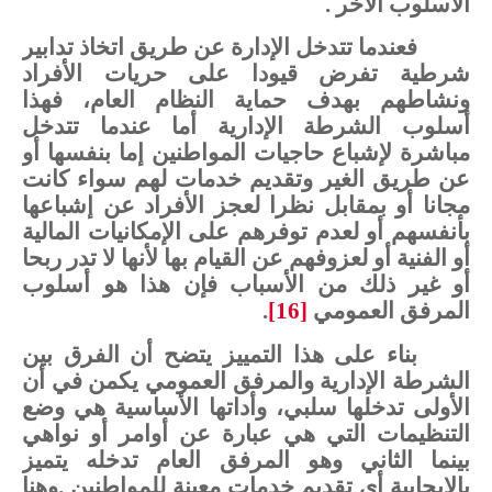
الأسلوب
الأخر
.
فعندما
تتدخل
الإدارة
عن
طريق
اتخاذ
تدابير
شرطية
تفرض
قيودا
على
حريات
الأفراد
ونشاطهم
بهدف
حماية
النظام
العام،
فهذا
أسلوب
الشرطة
الإدارية
أما
عندما
تتدخل
مباشرة
لإشباع
حاجيات
المواطنين
إما
بنفسها أو
عن
طريق
الغير
وتقديم
خدمات
لهم
سواء
كانت
مجانا
أو
بمقابل
نظرا
لعجز
الأفراد
عن
إشباعها
بأنفسهم
أو
لعدم
توفرهم
على
الإمكانيات
المالية
أو
الفنية
أو
لعزوفهم
عن
القيام
بها
لأنها
لا
تدر
ربحا
أو
غير
ذلك
من
الأسباب
فإن
هذا
هو
أسلوب
المرفق
العمومي
[16]
.
بناء
على
هذا
التمييز
يتضح
أن
الفرق
بين
الشرطة
الإدارية
والمرفق
العمومي
يكمن
في
أن
الأولى
تدخلها
سلبي،
وأداتها
الأساسية
هي
وضع
التنظيمات
التي
هي
عبارة
عن
أوامر
أو
نواهي
بينما
الثاني
وهو
المرفق
العام
تدخله
يتميز
بالإيجابية
أي تقديم
خدمات
معينة
للمواطنين
.
وهنا