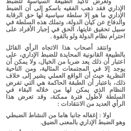
ولغرض
تأكيد
الطبيعة
السياسية
للضبط
الإداري
فقد
ذهب
الفقيه
باسكو
إلى
أن
الضبط
الإداري
ما
هو
إلا
سلطة
سياسية
لها
حق
الرقابة
والدفاع
عن
كيان
الدولة،
وتملك
هذه
السلطة
في
سبيل
تحقيق
غايتها،
الحق
في
إجبار
الأفراد
على
احترام
نظام
الدولة
ولو
بالقوة
.
وانتقد
أصحاب
هذا
الاتجاه
الرأي
القائل
بالطبيعة
القانونية
المحايدة
للضبط
الإداري،
على
اعتبار
أن
ذلك
يعد
ضربا
من
الخيال،
ولا
يمكن
أن
يوجد
إلا
في
المجتمعات
المثالية،
ومن
الناحية
النظرية
حيث
أن
الواقع
العملي
يشير إلى
خلاف
ذلك،
باعتبار
أن
الطبقة
الحاكمة
هي
التي
تفرض
النظام
الذي
يمكن
لها
من
خلاله
البقاء
في
السلطة
لأطول
فترة
ممكنة،
وقد
تعرض
هذا
الرأي
العديد
من
الانتقادات
:
اولا : إغفاله
جانبا
هاما
من
النشاط
الضبطي
وهو
الضبط
الإداري
بالمعنى
الضيق.