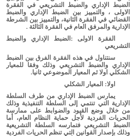
الضبط
الإداري
والضبط
التشريعي
في الفقرة
الاولى ،
والتمييز
بين
الضبط
الإداري
والضبط
القضائي
في الفقرة الثانية، والتمييز
بين
الشرطة
الإدارية
والمرفق
العام في الفقرة الثالثة .
الفقرة الاولى
:
الضبط
الإداري
والضبط
التشريعي
سنتناول
في
هذه
الفقرة
الفرق
بين
الضبط
الإداري
والضبط
التشريعي
وذلك
وفقا
للمعيار
الشكلي اولا
ثم
المعيار
الموضوعي ثانيا
.
اولا: المعيار
الشكلي
يمارس
الضبط
الإداري
من
طرف
السلطة
الإدارية
التي
تنتمي
إلى
السلطة
التنفيذية
وذلك
من
خلال
وضع
القيود
والضوابط
على
ممارسة
الحريات
الفردية
لأجل
حماية
النظام
العام،
أما
الضبط
التشريعي
فتمارسه
السلطة
التشريعية
وذلك
بإصدار
القوانين
التي
تنظم
الحريات
الفردية