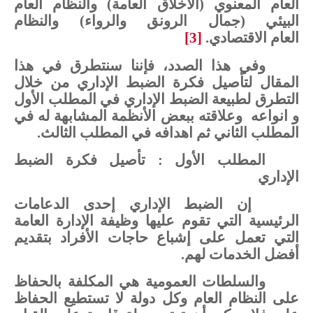
العام
المعنوي
(الأخلاق
العامة)
والنظام
العام
البيئي
(جمال
الرونق
والرواء)
والنظام
العام
الاقتصادي
.
[3]
وفي
هذا
الصدد،
فإننا
سنتطرق
في
هذا
المقال
لتأصيل
فكرة
الضبط
الإداري
من
خلال
التطرق
لطبيعة
الضبط
الإداري في المطلب الأول
و
انواعه
وعلاقته
ببعض
الأنظمة
المشابهة
له
في
المطلب
الثاني
ثم
اهدافه في المطلب الثالث.
المطلب
الأول
:
تأصيل
فكرة
الضبط
الإداري
إن
الضبط
الإداري
إحدى
الدعامات
الرئيسية
التي
تقوم
عليها
وظيفة
الإدارة
العامة
التي
تعمل
على
إشباع
حاجات
الأفراد
بتقديم
أفضل
الخدمات
لهم.
والسلطات
العمومية
هي
المكلفة
بالحفاظ
على
النظام
العام
وكل
دولة
لا
تستطيع
الحفاظ