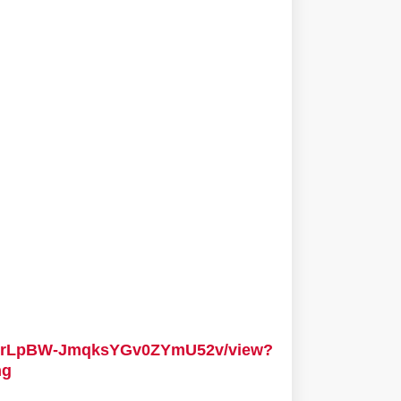
vwc0rLpBW-JmqksYGv0ZYmU52v/view?
ng