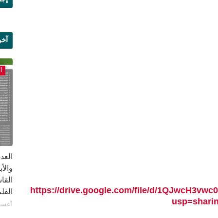
آخر
علم
أ
القا
https://drive.google.com/file/d/1QJwcH3
القلم ب
usp=shari
أغسطس 1