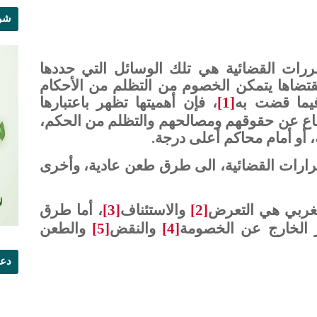
شرو
رات القضائية هي تلك الوسائل التي حددها
قتضاها يتمكن الخصوم من التظلم من الأحكام
فيما قضت به
[1]
، فإن أهميتها تظهر باعتبارها
لدفاع عن حقوقهم ومصالحهم والتظلم من الحكم،
أو أمام محاكم أعلى درجة.
رارات القضائية، الى طرق طعن عادية، وأخرى
مغربي هي التعرض
[2]
والاستئناف
[3]
، أما طرق
ر الخارج عن الخصومة
[4]
والنقض
[5]
والطعن
دعو