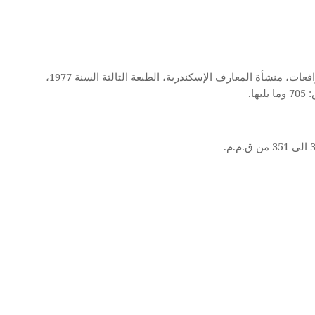
. أحمد أبو الوفاء، نظرية الأحكام في قانون المرافعات، منشأة المعارف الإسكندرية، الطبعة الثالثة السنة 1977،
ا يليها.