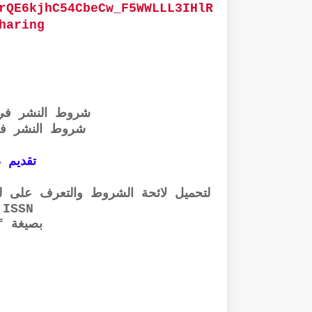
rQE6kjhC54CbeCw_F5WWLLL3IHlR
haring
شروط النشر في
شروط النشر ف
تقديم ذ
لتحميل لائحة الشروط والتعرف على لجا
ISSN والإيداع القانوني
بصيغة pdf الرابط أسفله