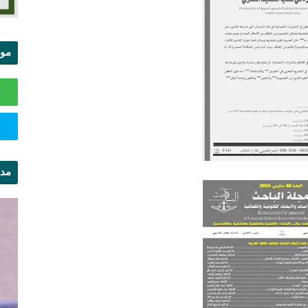
موا
الس
مدي
ال