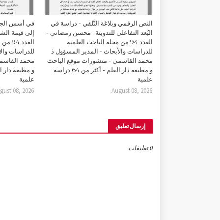
النص الرقمي وبلاغة التَّلقي - دراسة في
في أسس الجما
البُعد التفاعلي للتدوينة . محسن رمضاني -
إلى قيمة الشك
العدد 94 من مجلة الباحث العلمية
العدد 
للدراسات والأبحاث - المدير المسؤول ذ
للدراسات والأ
محمد القاسمي - منشورات موقع الباحث
محمد القاسمي
و مطبعة دار القلم - أكثر من 64 دراسة
علمية
علمية
gust 08, 2026
August 08, 2026
إرسال تعليق
0 تعليقات