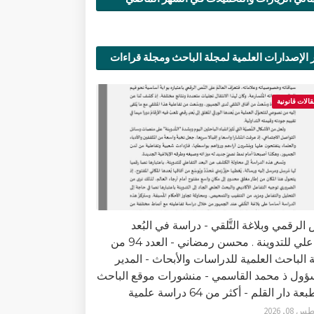
 الإصدارات العلمية لمجلة الباحث ومجلة قراءات
ية
قالات قانونية
الرقمي وبلاغة التَّلقي - دراسة في البُعد
التفاعلي للتدوينة . محسن رمضاني - العدد 94 من
 الباحث العلمية للدراسات والأبحاث - المدير
ؤول ذ محمد القاسمي - منشورات موقع الباحث
ة دار القلم - أكثر من 64 دراسة علمية
0, 2026