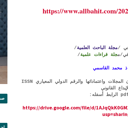
https://www.allbahit.com/20
ي /
مجلة الباحث العلمية
/
ي
/م
جلة قراءات علمية
/
ذ محمد القاسمي
لتحميل لائحة الشروط والتعرف على لجان المجلات واعتماداتها والرقم الدولي المعياري ISSN
إيداع القانوني
صفح
https://drive.google.com/file/d/1AJqQkK
usp=sharin
إجم