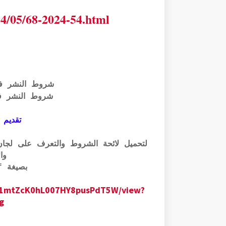
24/05/68-2024-54.html
شروط النشر ف
شروط النشر ف
تقديم 
وال
بصيغة pdf الرابط أسفله:
0GM1mtZcK0hL007HY8pusPdT5W/view?
g