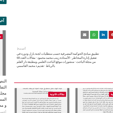
آخر
علم
م
أحدث
تطبيق مبادئ الحوكمة المصرفية حسب متطلبات لجنة بازل ودوره في
تفعيل إدارة المخاطر - الأستاذة زينب محمد محمود - مقالات العدد 68
من مجلة الباحث - منشورات موقع الباحث العلمي ومطبعة دار القلم
بالرباط - تقديم ذ محمد القاسمي
النص 
مجلة
ية
مقالات قانونية
المس
و مطبع
أغسطس 8