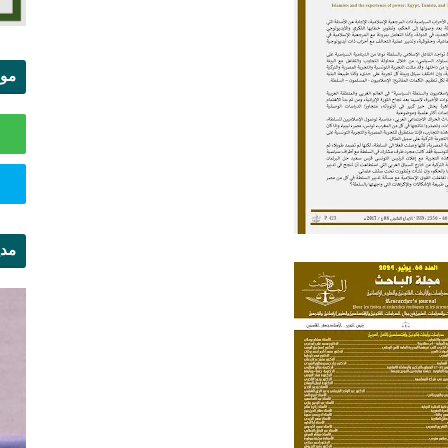
موا
الس
مدي
ال