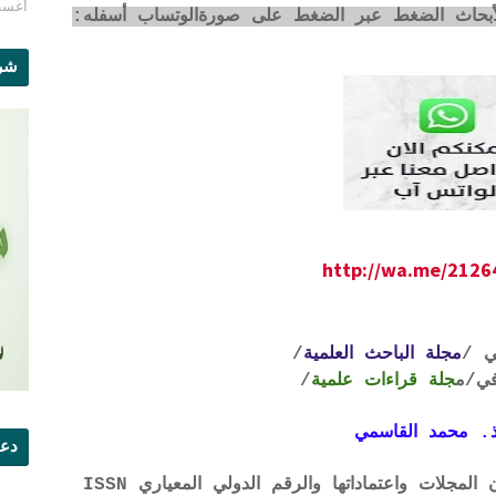
أغسطس 1
لأبحاث الضغط عبر الضغط على صورةالوتساب أسفله:
شرو
http://wa.me/212
ي /
مجلة الباحث العلمية
/
ي
/م
جلة قراءات علمية
/
. محمد القاسمي
دعو
لتحميل لائحة الشروط والتعرف على لجان المجلات واعتماداتها والرقم الدولي المعياري ISSN