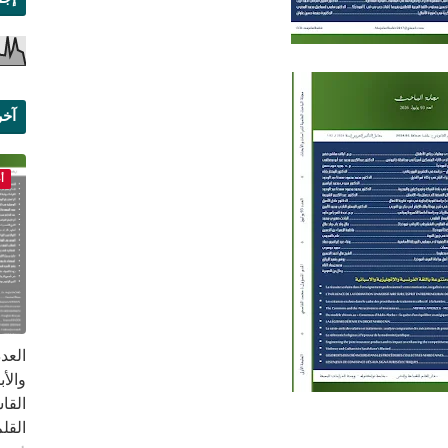
آخر
علم
أ
القا
القلم ب