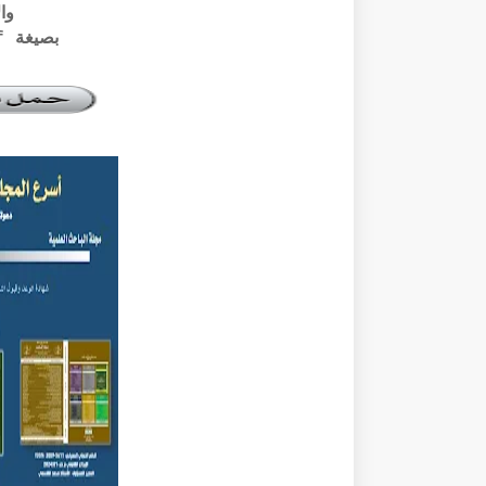
وال
بصيغة pdf الرابط أسفله: