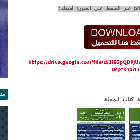
https://drive.google.com/file/d/1IE5pQDP
usp=sharin
مدي
ة كتاب المجلة
الر