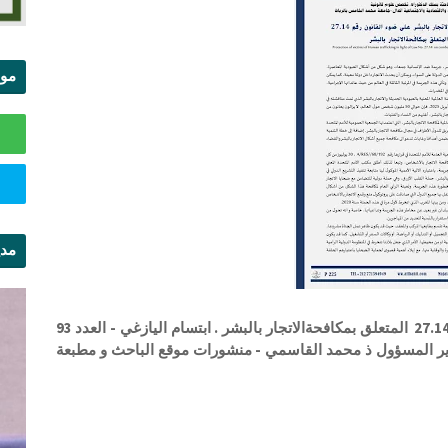
موا
الس
مدي
ال
حماية ضحايا الاتجار بالبشر على ضوء القانون رقم 27.14 المتعلق بمكافحةالاتجار بالبشر . ابتسام اليازغي - العدد 93
دير المسؤول ذ محمد القاسمي - منشورات موقع الباحث و مطبعة