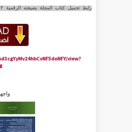
رابط تحميل كتاب المجلة بصيغته الرقمية pdf عبر الضغط على الصورة أسفله:
jUsd3cgYyMv24hbCvNF5doNFY/view?
g
واجه