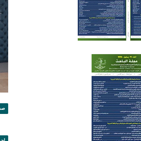
صفح
إجم