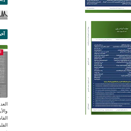
آخر
علم
أ
القا
القلم ب