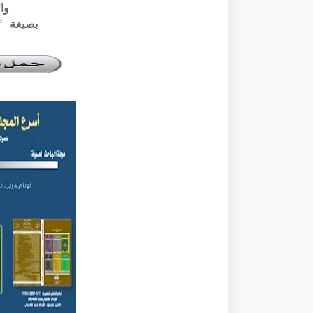
وال
بصيغة pdf الرابط أسفله: