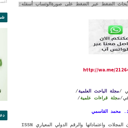
أغسطس 1
لأبحاث الضغط عبر الضغط على صورةالوتساب أسفله:
شرو
http://wa.me/212
ي /
مجلة الباحث العلمية
/
ي
/م
جلة قراءات علمية
/
. محمد القاسمي
دعو
لتحميل لائحة الشروط والتعرف على لجان المجلات واعتماداتها والرقم الدولي المعياري ISSN