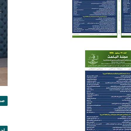
صفح
إجم