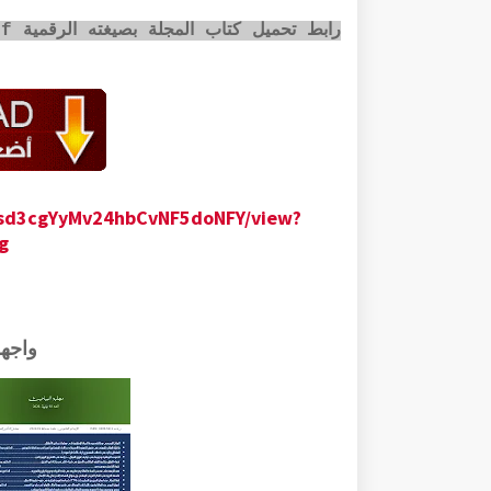
رابط تحميل كتاب المجلة بصيغته الرقمية pdf عبر الضغط على الصورة أسفله:
jUsd3cgYyMv24hbCvNF5doNFY/view?
g
واجه