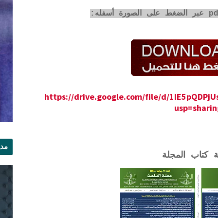
https://drive.google.com/file/d/1IE5pQDP
usp=sharin
مدي
ة كتاب المجلة
الر