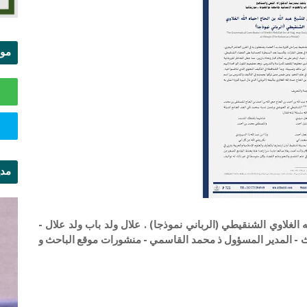
موا
الس
مدي
ال
 الغلاوي الشنقيطي (الرباني نموذجا) . علال ولد باب ولد علال -
الأبحاث - المدير المسؤول ذ محمد القاسمي - منشورات موقع الباحث و