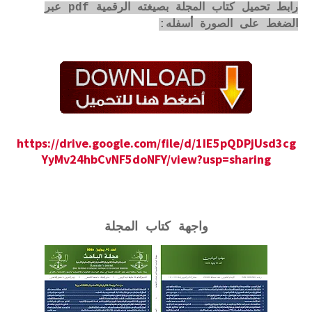
رابط تحميل كتاب المجلة بصيغته الرقمية pdf عبر
الضغط على الصورة أسفله:
https://drive.google.com/file/d/1IE5pQDPjUsd3cg
YyMv24hbCvNF5doNFY/view?usp=sharing
واجهة كتاب المجلة