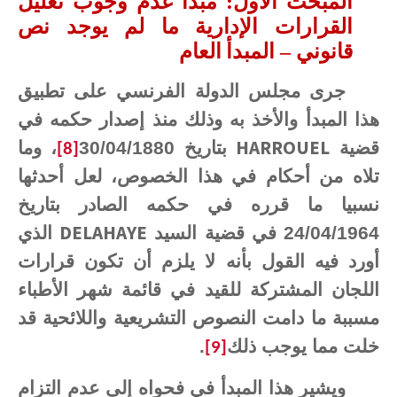
المبحث الأول: مبدأ عدم وجوب تعليل
القرارات الإدارية ما لم يوجد نص
قانوني – المبدأ
العام
جرى مجلس الدولة الفرنسي على تطبيق
هذا المبدأ والأخذ به وذلك منذ إصدار حكمه في
HARROUEL
قضية
بتاريخ 30/04/1880
، وما
[8]
تلاه من أحكام في هذا الخصوص، لعل أحدثها
نسبيا ما قرره في حكمه الصادر بتاريخ
DELAHAYE
24/04/1964 في قضية السيد
الذي
أورد فيه القول بأنه لا يلزم أن تكون قرارات
اللجان المشتركة للقيد في قائمة شهر الأطباء
مسببة ما دامت النصوص التشريعية واللائحية قد
خلت مما يوجب ذلك
.
[9]
ويشير هذا المبدأ في فحواه إلى عدم التزام